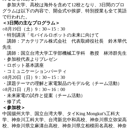
参加大学、高校は海外を含めて12校となり、3日間のプロ
グラムは以下の内容で、開会式や挨拶、特別授業も全て英語
で行われた。
＜3日間の主なプログラム＞
○8月19日（土）9：30～15：30
・特別講演「モバイルロボットの未来に向けて
講師：アカテリアル株式会社 代表取締役社長 鈴木華代
先生
講師：国立台湾大学工学部機械工学科 教授 林沛群先生
・参加校代表よりプレゼン
・ロボット基本講座
・コミュニケーションパーティ
○8月20日（日）9：30～15：30
・課題テーマの理解と家電製品のモデル化（チーム活動）
○8月21日（月）9：30～16：00
・未来家電の試作と提案（チーム活動）
・修了式
＜参加校＞
中国揚州大学、国立台湾大學、タイKing Mongkut’s工科大
学、神奈川工科大学、台湾新北中和高校、神奈川県立弥栄高
校、神奈川県立麻溝台高校、神奈川県立相模田名高校、神奈