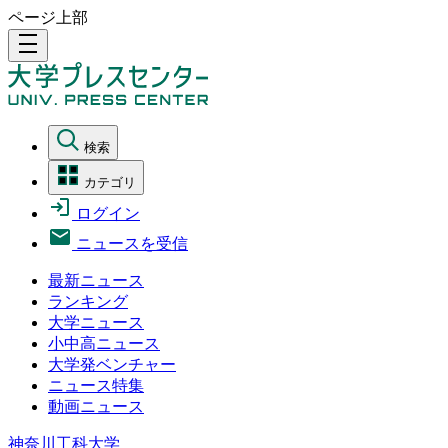
ページ上部
density_medium
検索
カテゴリ
ログイン
ニュースを受信
最新ニュース
ランキング
大学ニュース
小中高ニュース
大学発ベンチャー
ニュース特集
動画ニュース
神奈川工科大学