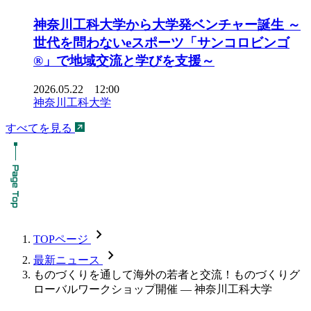
神奈川工科大学から大学発ベンチャー誕生 ～
世代を問わないeスポーツ「サンコロビンゴ
®」で地域交流と学びを支援～
2026.05.22 12:00
神奈川工科大学
すべてを見る
chevron_forward
TOPページ
chevron_forward
最新ニュース
ものづくりを通して海外の若者と交流！ものづくりグ
ローバルワークショップ開催 — 神奈川工科大学