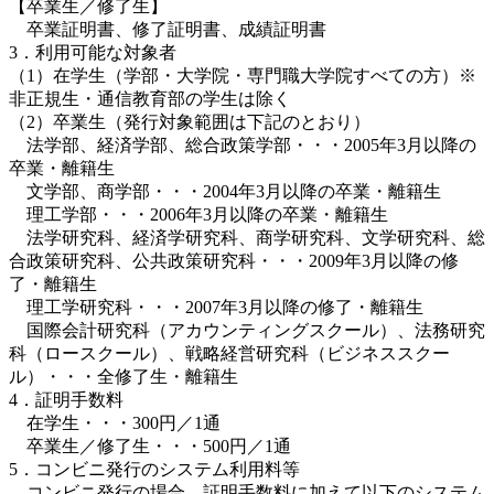
【卒業生／修了生】
卒業証明書、修了証明書、成績証明書
3．利用可能な対象者
（1）在学生（学部・大学院・専門職大学院すべての方）※
非正規生・通信教育部の学生は除く
（2）卒業生（発行対象範囲は下記のとおり）
法学部、経済学部、総合政策学部・・・2005年3月以降の
卒業・離籍生
文学部、商学部・・・2004年3月以降の卒業・離籍生
理工学部・・・2006年3月以降の卒業・離籍生
法学研究科、経済学研究科、商学研究科、文学研究科、総
合政策研究科、公共政策研究科・・・2009年3月以降の修
了・離籍生
理工学研究科・・・2007年3月以降の修了・離籍生
国際会計研究科（アカウンティングスクール）、法務研究
科（ロースクール）、戦略経営研究科（ビジネススクー
ル）・・・全修了生・離籍生
4．証明手数料
在学生・・・300円／1通
卒業生／修了生・・・500円／1通
5．コンビニ発行のシステム利用料等
コンビニ発行の場合、証明手数料に加えて以下のシステム