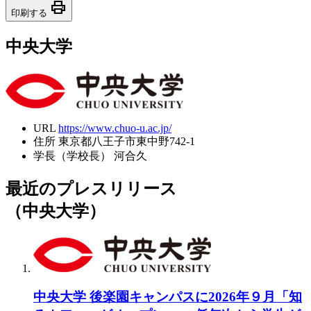
print
印刷する
中央大学
URL
https://www.chuo-u.ac.jp/
住所
東京都八王子市東中野742-1
学長（学校長）
河合久
最近のプレスリリース
（中央大学）
中央大学 後楽園キャンパスに2026年９月「知