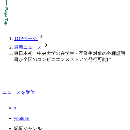
chevron_forward
TOPページ
chevron_forward
最新ニュース
東日本初 中央大学の在学生・卒業生対象の各種証明
書が全国のコンビニエンスストアで発行可能に
ニュースを受信
x
youtube
記事ジャンル