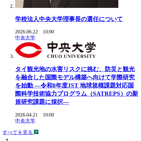
学校法人中央大学理事長の選任について
2026.06.22 10:00
中央大学
タイ観光地の水害リスクに挑む、防災と観光
を融合した国際モデル構築へ向けて学際研究
を始動 ―令和8年度JST 地球規模課題対応国
際科学技術協力プログラム（SATREPS）の新
規研究課題に採択―
2026.04.21 10:00
中央大学
すべてを見る