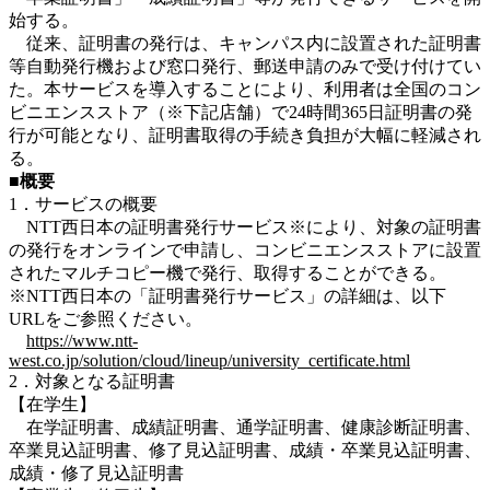
始する。
従来、証明書の発行は、キャンパス内に設置された証明書
等自動発行機および窓口発行、郵送申請のみで受け付けてい
た。本サービスを導入することにより、利用者は全国のコン
ビニエンスストア（※下記店舗）で24時間365日証明書の発
行が可能となり、証明書取得の手続き負担が大幅に軽減され
る。
■概要
1．サービスの概要
NTT西日本の証明書発行サービス※により、対象の証明書
の発行をオンラインで申請し、コンビニエンスストアに設置
されたマルチコピー機で発行、取得することができる。
※NTT西日本の「証明書発行サービス」の詳細は、以下
URLをご参照ください。
https://www.ntt-
west.co.jp/solution/cloud/lineup/university_certificate.html
2．対象となる証明書
【在学生】
在学証明書、成績証明書、通学証明書、健康診断証明書、
卒業見込証明書、修了見込証明書、成績・卒業見込証明書、
成績・修了見込証明書