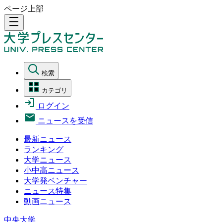
ページ上部
density_medium
検索
カテゴリ
ログイン
ニュースを受信
最新ニュース
ランキング
大学ニュース
小中高ニュース
大学発ベンチャー
ニュース特集
動画ニュース
中央大学