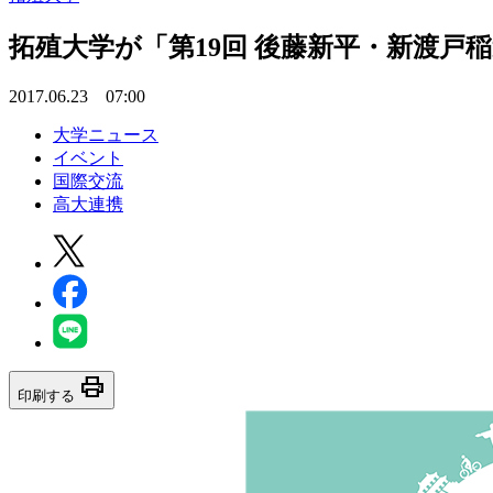
拓殖大学が「第19回 後藤新平・新渡戸
2017.06.23 07:00
大学ニュース
イベント
国際交流
高大連携
print
印刷する