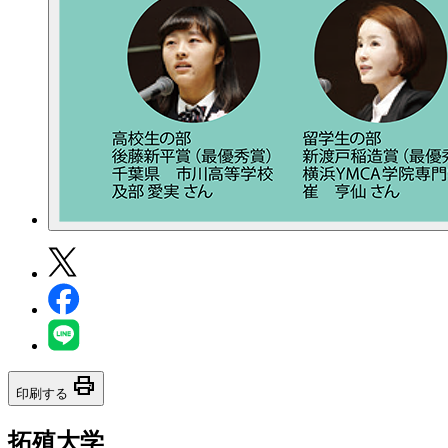
print
印刷する
拓殖大学