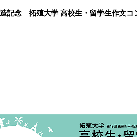
稲造記念 拓殖大学 高校生・留学生作文