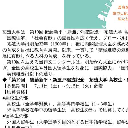
拓殖大学は「第19回 後藤新平・新渡戸稲造記念 拓殖大学
「国際理解」「社会貢献」の重要性を広く伝え、グローバルに
拓殖大学は明治33年（1900年）、後に内閣総理大臣を務
の育成を目標に教育を展開。以来、一貫して「積極進取の気
展に貢献しうる人材の育成」を行っている。
第19回を迎える当作文コンクールは、明治から大正にかけ
ぎ、全国の高校生や外国人留学生を対象に「国際協力」「国
実施概要は以下の通り。
◆「第19回 後藤新平・新渡戸稲造記念 拓殖大学 高校生
【募集期間】 7月1日（土）～9月5日（火）必着
【応募資格】
●高校生の部
高校生（全学年対象）、高等専門学校生（1～3年生）
※高等学校在学中の留学生は「高校生の部」で応募してく
●留学生の部
外国人留学生（大学進学を目的とする日本語学校生、留学
【募集テーマ】