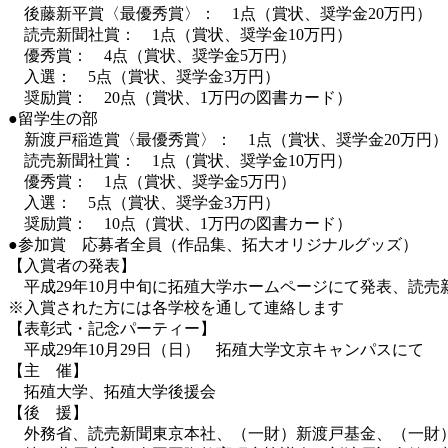
後藤新平賞〈最優秀賞〉： 1点（賞状、奨学金20万円）
読売新聞社賞： 1点（賞状、奨学金10万円）
優秀賞： 4点（賞状、奨学金5万円）
入選： 5点（賞状、奨学金3万円）
奨励賞： 20点（賞状、1万円の図書カード）
●留学生の部
新渡戸稲造賞〈最優秀賞〉： 1点（賞状、奨学金20万円）
読売新聞社賞： 1点（賞状、奨学金10万円）
優秀賞： 1点（賞状、奨学金5万円）
入選： 5点（賞状、奨学金3万円）
奨励賞： 10点（賞状、1万円の図書カード）
●参加賞 応募者全員（作品集、拓大オリジナルグッズ）
【入賞者の発表】
平成29年10月中旬に拓殖大学ホームページにて発表、読売
※入賞された方には各学校を通して連絡します
【表彰式・記念パーティー】
平成29年10月29日（日） 拓殖大学文京キャンパスにて
【主 催】
拓殖大学、拓殖大学後援会
【後 援】
外務省、読売新聞東京本社、（一財）新渡戸基金、（一財）