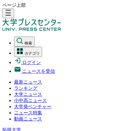
ページ上部
density_medium
検索
カテゴリ
ログイン
ニュースを受信
最新ニュース
ランキング
大学ニュース
小中高ニュース
大学発ベンチャー
ニュース特集
動画ニュース
拓殖大学