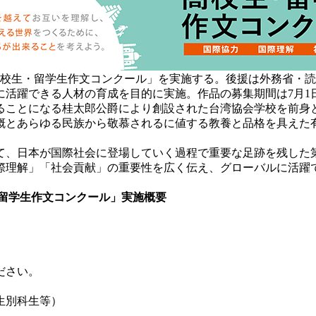
 高校生・留学生作文コンクール」を実施する。後援は外務省・
活躍できる人材の育成を目的に実施。作品の募集期間は7月1日
めることになる桂太郎公爵により創設された台湾協会学校を前
概とあらゆる民族から敬慕されるに値する教養と品格を具えた
て、日本が国際社会に登場していく過程で重要な足跡を残した
際理解」「社会貢献」の重要性を広く伝え、グローバルに活躍
・留学生作文コンクール」実施概要
ださい。
生別科生等）