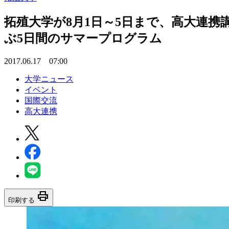
拓殖大学が8月1日～5日まで、高大連携
ぶ5日間のサマープログラム
2017.06.17 07:00
大学ニュース
イベント
国際交流
高大連携
print
印刷する