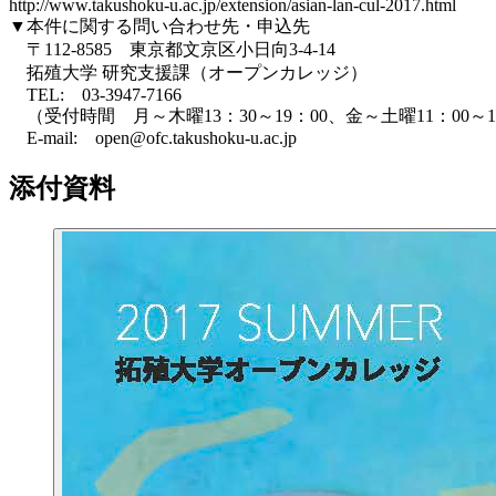
http://www.takushoku-u.ac.jp/extension/asian-lan-cul-2017.html
▼本件に関する問い合わせ先・申込先
〒112-8585 東京都文京区小日向3-4-14
拓殖大学 研究支援課（オープンカレッジ）
TEL: 03-3947-7166
（受付時間 月～木曜13：30～19：00、金～土曜11：00～1
E-mail: open@ofc.takushoku-u.ac.jp
添付資料