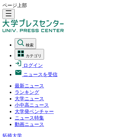
ページ上部
density_medium
検索
カテゴリ
ログイン
ニュースを受信
最新ニュース
ランキング
大学ニュース
小中高ニュース
大学発ベンチャー
ニュース特集
動画ニュース
拓殖大学