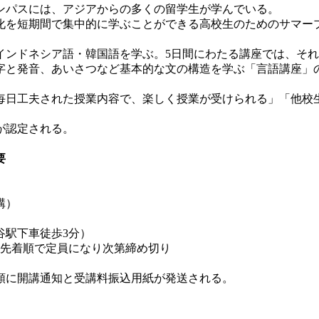
ンパスには、アジアからの多くの留学生が学んでいる。
文化を短期間で集中的に学ぶことができる高校生のためのサマー
インドネシア語・韓国語を学ぶ。5日間にわたる講座では、そ
字と発音、あいさつなど基本的な文の構造を学ぶ「言語講座」
日工夫された授業内容で、楽しく授業が受けられる」「他校
が認定される。
要
講）
谷駅下車徒歩3分）
、先着順で定員になり次第締め切り
順に開講通知と受講料振込用紙が発送される。