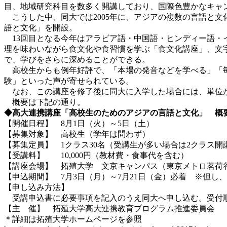
目、地域研究科目を数多く開講しており、国際色豊かなキャ
こうした中、同大では2005年に、アジアの複数の言語と
語と文化」を開設。
13回目となる今年はアラビア語・中国語・ヒンディー語・
理を味わいながら食文化や食習慣を学ぶ「食文化講座」、文
で、学びをさらに深めることができる。
高校生からも例年好評で、「本場の発音などを学べる」「毎
験」といった声が寄せられている。
なお、この講座を修了後に同大に入学した場合には、単位
概要は下記の通り。
◆高大連携講座「高校生のためのアジアの言語と文化」 概
【開催日程】 8月1日（火）～5日（土）
【募集対象】 高校生（学年は問わず）
【募集定員】 1クラス30名（受講生が多い場合は2クラス開
【受講料】 10,000円（教材費・食事代を含む）
【講座会場】 拓殖大学 文京キャンパス（東京メトロ茗荷
【申込期間】 7月3日（月）～7月21日（金）必着 ※但し
【申し込み方法】
受講申込書に必要事項を記入のうえ同大へ申し込む。受付
【主 催】 拓殖大学高大連携教育プログラム推進委員会
＊詳細は拓殖大学ホームページを参照