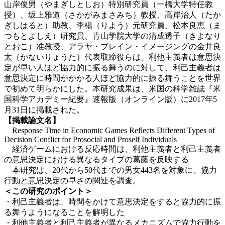
山岸俊男（やまぎしとしお）特別研究員（一橋大学特任教
授）、坂上雅道（さかがみまさみち）教授、高岸治人（たか
ぎしはると）助教、李楊（りよう）元研究員、松本良恵（ま
つもとよしえ）研究員、青山学院大学の清成透子（きよなり
とおこ）准教授、アラヤ・ブレイン・イメージングの金井良
太（かないりょうた）代表取締役らは、利他主義者は意思決
定が早い人ほど協力的に振る舞うのに対して、利己主義者は
意思決定に時間がかかる人ほど協力的に振る舞うことを世界
で初めて明らかにした。本研究成果は、米国の科学雑誌『米
国科学アカデミー紀要』速報版（オンライン版）に2017年5
月31日に掲載された。
【掲載論文名】
Response Time in Economic Games Reflects Different Types of
Decision Conflict for Prosocial and Proself Individuals
経済ゲームにおける反応時間は、利他主義者と利己主義者
の意思決定における異なるタイプの葛藤を反映する
本研究は、20代から50代までの男女443名を対象に、協力
行動と意思決定の早さの関連を調査。
＜この研究のポイント＞
・利己主義者は、時間をかけて意思決定をすると協力的に振
る舞うようになることを解明した
・利他主義者と利己主義者が異なるメカニズムで協力行動を