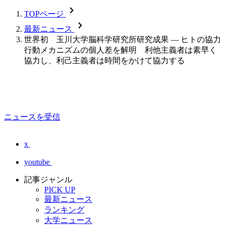
chevron_forward
TOPページ
chevron_forward
最新ニュース
世界初 玉川大学脳科学研究所研究成果 — ヒトの協力
行動メカニズムの個人差を解明 利他主義者は素早く
協力し、利己主義者は時間をかけて協力する
ニュースを受信
x
youtube
記事ジャンル
PICK UP
最新ニュース
ランキング
大学ニュース