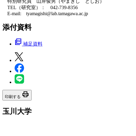
特別研究員 山岸俊男（やまぎし としお）
TEL（研究室）： 042-739-8356
E-mail: tyamagishi@lab.tamagawa.ac.jp
添付資料
picture_as_pdf
補足資料
print
印刷する
玉川大学