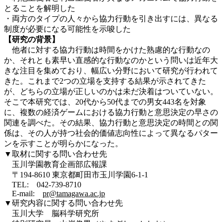
とることを解明した
・両方のタイプの人々から協力行動を引き出すには、異なる
制度が必要になる可能性を示唆した
【研究の背景】
他者に対する協力行動は時間をかけた熟慮的な行動なの
か、それとも素早い直感的な行動なのかという問いは近年大
きな注目を集めており、幅広い分野において研究が行われて
きた。これまで2つの立場を支持する結果が示されてきた
が、どちらの立場が正しいのかは未だ決着はついていない。
そこで本研究では、20代から50代までの男女443名を対象
に、複数の経済ゲームにおける協力行動と意思決定の早さの
関連を調べた。その結果、協力行動と意思決定の時間との関
係は、その人が持つ社会的価値志向性によって異なるパター
ンを示すことが明らかになった。
▼取材に関する問い合わせ先
玉川学園教育企画部広報課
〒194-8610 東京都町田市玉川学園6-1-1
TEL: 042-739-8710
E-mail:
pr@tamagawa.ac.jp
▼研究内容に関する問い合わせ先
玉川大学 脳科学研究所