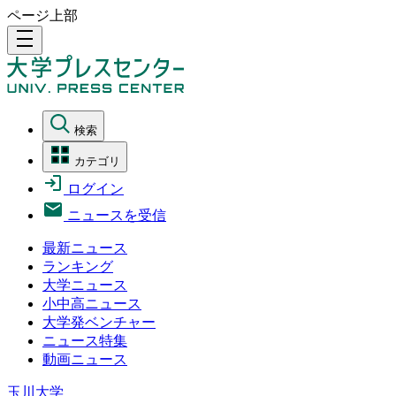
ページ上部
density_medium
検索
カテゴリ
ログイン
ニュースを受信
最新ニュース
ランキング
大学ニュース
小中高ニュース
大学発ベンチャー
ニュース特集
動画ニュース
玉川大学