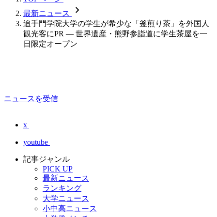
chevron_forward
最新ニュース
追手門学院大学の学生が希少な「釜煎り茶」を外国人
観光客にPR — 世界遺産・熊野参詣道に学生茶屋を一
日限定オープン
ニュースを受信
x
youtube
記事ジャンル
PICK UP
最新ニュース
ランキング
大学ニュース
小中高ニュース