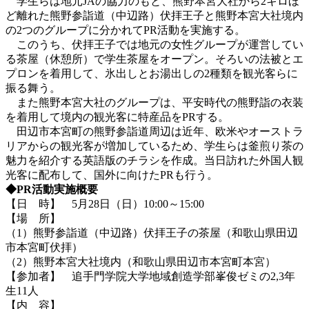
学生らは地元JAの協力のもと、熊野本宮大社から2キロほ
ど離れた熊野参詣道（中辺路）伏拝王子と熊野本宮大社境内
の2つのグループに分かれてPR活動を実施する。
このうち、伏拝王子では地元の女性グループが運営してい
る茶屋（休憩所）で学生茶屋をオープン。そろいの法被とエ
プロンを着用して、氷出しとお湯出しの2種類を観光客らに
振る舞う。
また熊野本宮大社のグループは、平安時代の熊野詣の衣装
を着用して境内の観光客に特産品をPRする。
田辺市本宮町の熊野参詣道周辺は近年、欧米やオーストラ
リアからの観光客が増加しているため、学生らは釜煎り茶の
魅力を紹介する英語版のチラシを作成。当日訪れた外国人観
光客に配布して、国外に向けたPRも行う。
◆PR活動実施概要
【日 時】 5月28日（日）10:00～15:00
【場 所】
（1）熊野参詣道（中辺路）伏拝王子の茶屋（和歌山県田辺
市本宮町伏拝）
（2）熊野本宮大社境内（和歌山県田辺市本宮町本宮）
【参加者】 追手門学院大学地域創造学部峯俊ゼミの2,3年
生11人
【内 容】