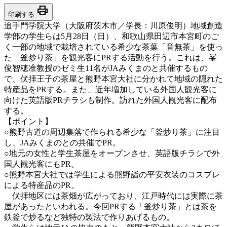
print
印刷する
追手門学院大学（大阪府茨木市／学長：川原俊明）地域創造
学部の学生らは5月28日（日）、和歌山県田辺市本宮町のご
く一部の地域で栽培されている希少な茶葉「音無茶」を使っ
た「釜炒り茶」を観光客にPRする活動を行う。これは、峯
俊智穂准教授のゼミ生11名がJAみくまのと共催するもの
で、伏拝王子の茶屋と熊野本宮大社に分かれて地域の隠れた
特産品をPRする。また、近年増加している外国人観光客に
向けた英語版PRチラシも制作。訪れた外国人観光客に配布
する。
【ポイント】
○熊野古道の周辺集落で作られる希少な「釜炒り茶」に注目
し、JAみくまのとの共催でPR。
○地元の女性と学生茶屋をオープンさせ、英語版チラシで外
国人観光客にもPR。
○熊野本宮大社では学生による熊野詣の平安衣装のコスプレ
による特産品のPR。
伏拝地区には茶畑が広がっており、江戸時代には実際に茶
屋があったといわれる。今回PRする「釜炒り茶」とは茶を
鉄釜で炒るなど独特の製法で作りあげるもの。