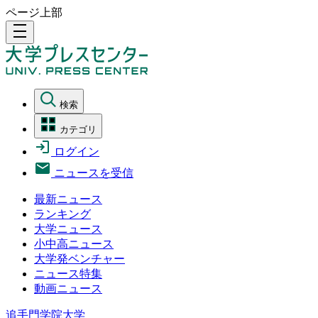
ページ上部
density_medium
検索
カテゴリ
ログイン
ニュースを受信
最新ニュース
ランキング
大学ニュース
小中高ニュース
大学発ベンチャー
ニュース特集
動画ニュース
追手門学院大学