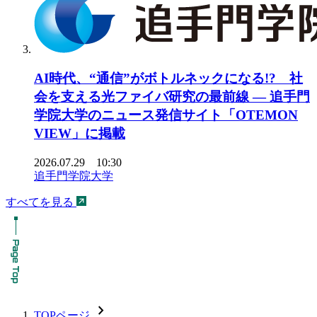
AI時代、“通信”がボトルネックになる!? 社
会を支える光ファイバ研究の最前線 ― 追手門
学院大学のニュース発信サイト「OTEMON
VIEW」に掲載
2026.07.29 10:30
追手門学院大学
すべてを見る
chevron_forward
TOPページ