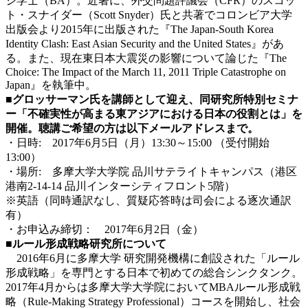
ジ学士（BA）。近著に、外交問題評議会（CFR）のスコッ
ト・スナイダー（Scott Snyder）氏と共著でコロンビア大学
出版会より2015年に出版された『The Japan-South Korea
Identity Clash: East Asian Security and the United States』があ
る。また、現在東日本大震災の影響について論じた『The
Choice: The Impact of the March 11, 2011 Triple Catastrophe on
Japan』を執筆中。
■グロッサーマン氏を講師として迎え、同研究所特別セミナ
ー「不確実性が高まる東アジアにおける日本の役割とは」を
開催。聴講ご希望の方は以下メールアドレスまで。
・日時: 2017年6月5日（月）13:30～15:00 （受付開始
13:00）
・場所: 多摩大学大学院 品川サテライトキャンパス（港区
港南2-14-14 品川インターシティフロント5階）
※英語（同時通訳なし、質疑応答時は司会による逐次通訳
有）
・お申込み締切： 2017年6月2日（金）
■ルール形成戦略研究所について
2016年6月に多摩大学 研究開発機構に創設された「ルール
形成戦略」を専門とする日本で初めての総合シンクタンク。
2017年4月からは多摩大学大学院においてMBAルール形成戦
略（Rule-Making Strategy Professional）コースを開始し、社会