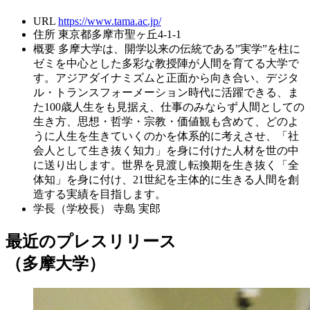
URL
https://www.tama.ac.jp/
住所
東京都多摩市聖ヶ丘4-1-1
概要
多摩大学は、開学以来の伝統である”実学”を柱に
ゼミを中心とした多彩な教授陣が人間を育てる大学で
す。アジアダイナミズムと正面から向き合い、デジタ
ル・トランスフォーメーション時代に活躍できる、ま
た100歳人生をも見据え、仕事のみならず人間としての
生き方、思想・哲学・宗教・価値観も含めて、どのよ
うに人生を生きていくのかを体系的に考えさせ、「社
会人として生き抜く知力」を身に付けた人材を世の中
に送り出します。世界を見渡し転換期を生き抜く「全
体知」を身に付け、21世紀を主体的に生きる人間を創
造する実績を目指します。
学長（学校長）
寺島 実郎
最近のプレスリリース
（多摩大学）