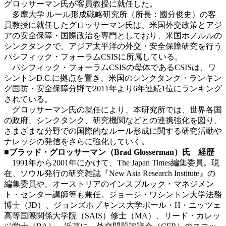
グロッサーマン氏が客員教授に就任した。
多摩大学 ルール形成戦略研究所（所長：國分俊史）の客
員教授に就任したグロッサーマン氏は、米国外交政策とアジ
アの安全保障・国際政治を専門としており、米国ホノルルの
シンクタンクで、アジア太平洋の外交・安全保障研究を行う
パシフィック・フォーラムCSISに所属している。
パシフィック・フォーラムCSISの母体であるCSISは、ワ
シントンD.C.に拠点を置き、米国のシンクタンク・ランキン
グ国防・安全保障分野で2011年より6年連続1位にランキング
されている。
グロッサーマン氏の就任により、本研究所では、世界各国
の政府、シンクタンク、研究機関などとの連携強化を図り、
さまざまな分野での国際的なルール形成に関する研究活動や
ナレッジの発信をさらに強化していく。
■ブラッド・グロッサーマン（Brad Glosserman）氏 経歴
1991年から2001年にかけて、The Japan Times編集委員。現
在、ソウル発行の研究雑誌『New Asia Research Institute』の
編集委員や、オーストリアのインスブルック・マネジメン
ト・センター講師等も兼任。ジョージ・ワシントン大学法務
博士（JD）、ジョンズホプキンス大学ポール・H・ニッツェ
高等国際関係大学院（SAIS）修士（MA）、リード・カレッ