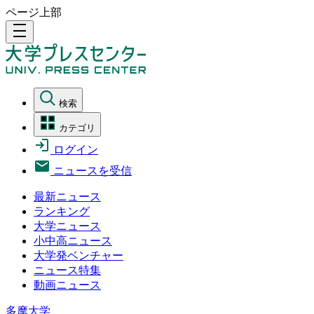
ページ上部
density_medium
検索
カテゴリ
ログイン
ニュースを受信
最新ニュース
ランキング
大学ニュース
小中高ニュース
大学発ベンチャー
ニュース特集
動画ニュース
多摩大学