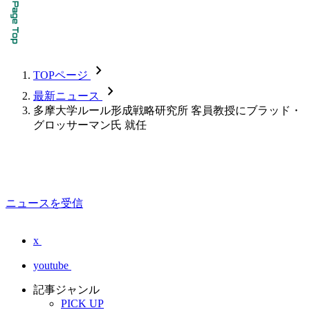
chevron_forward
TOPページ
chevron_forward
最新ニュース
多摩大学ルール形成戦略研究所 客員教授にブラッド・
グロッサーマン氏 就任
ニュースを受信
x
youtube
記事ジャンル
PICK UP