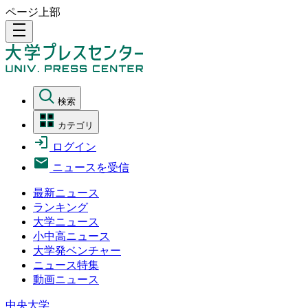
ページ上部
density_medium
検索
カテゴリ
ログイン
ニュースを受信
最新ニュース
ランキング
大学ニュース
小中高ニュース
大学発ベンチャー
ニュース特集
動画ニュース
中央大学