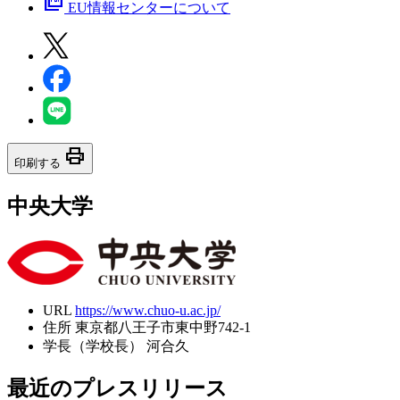
picture_as_pdf
EU情報センターについて
print
印刷する
中央大学
URL
https://www.chuo-u.ac.jp/
住所
東京都八王子市東中野742-1
学長（学校長）
河合久
最近のプレスリリース