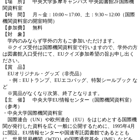
【場 所】 中央大学多摩キャンパス 中央図書館2F国際機
関資料室
【時 間】 月～金：10:00～17:00、土：9:30～12:00（国際
機関資料室の開室時間）
【参加費】 無料
【対 象】
学内のみならず学外の方もご参加いただけます。
※クイズ受付は国際機関資料室で行いますので、学外の方
は図書館入口受付にて、EUクイズ参加希望の旨お申し出く
ださい。
【賞 品】
EUオリジナル・グッズ（非売品）
・例：EUトランプ、EUエコバッグ、特製シールブック な
ど
※賞品がなくなり次第、終了となります。
【主 催】 中央大学EU情報センター（国際機関資料室）
（参考）
・中央大学国際機関資料室
国際連合（UN）や欧州連合（EU）をはじめとする国際機
関が発行した資料を広く一般に公開するために、1995年4月
に開設。EU情報センターや国連寄託図書館であるととも
に、世界貿易機関（WTO）や国際通貨基金（IMF）などを