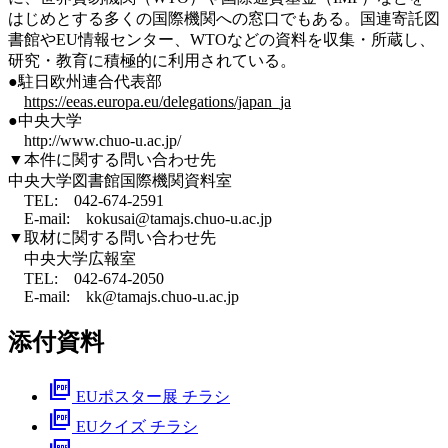
はじめとする多くの国際機関への窓口でもある。国連寄託図
書館やEU情報センター、WTOなどの資料を収集・所蔵し、
研究・教育に積極的に利用されている。
●駐日欧州連合代表部
https://eeas.europa.eu/delegations/japan_ja
●中央大学
http://www.chuo-u.ac.jp/
▼本件に関する問い合わせ先
中央大学図書館国際機関資料室
TEL: 042-674-2591
E-mail: kokusai@tamajs.chuo-u.ac.jp
▼取材に関する問い合わせ先
中央大学広報室
TEL: 042-674-2050
E-mail: kk@tamajs.chuo-u.ac.jp
添付資料
picture_as_pdf
EUポスター展 チラシ
picture_as_pdf
EUクイズ チラシ