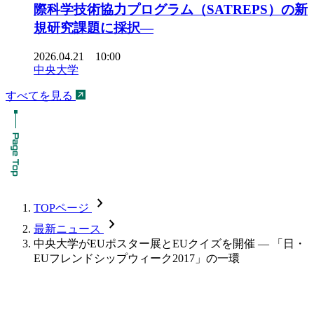
際科学技術協力プログラム（SATREPS）の新
規研究課題に採択―
2026.04.21 10:00
中央大学
すべてを見る
chevron_forward
TOPページ
chevron_forward
最新ニュース
中央大学がEUポスター展とEUクイズを開催 — 「日・
EUフレンドシップウィーク2017」の一環