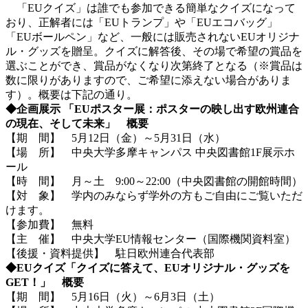
「EUクイズ」は誰でも参加できる簡単なクイズになって
おり、正解者には「EUトランプ」や「EUエコバッグ」
「EUボールペン」など、一般には販売されないEUオリジナ
ル・グッズを贈呈。クイズに解答後、その場で希望の賞品を
選ぶことができ、賞品がなくなり次第終了となる（※賞品は
数に限りがありますので、ご希望に添えない場合がありま
す）。概要は下記の通り。
◆企画展示 「EUポスター展：ポスターの映し出す欧州連合
の現在、そして未来」 概要
【期 間】 5月12日（金）～5月31日（水）
【場 所】 中央大学多摩キャンパス 中央図書館1F展示ホ
ール
【時 間】 月～土 9:00～22:00（中央図書館の開館時間）
【対 象】 学内のみならず学外の方もご自由にご覧いただ
けます。
【参加費】 無料
【主 催】 中央大学EU情報センター（国際機関資料室）
【後援・資料提供】 駐日欧州連合代表部
◆EUクイズ「クイズに答えて、EUオリジナル・グッズを
GET！」 概要
【期 間】 5月16日（火）～6月3日（土）