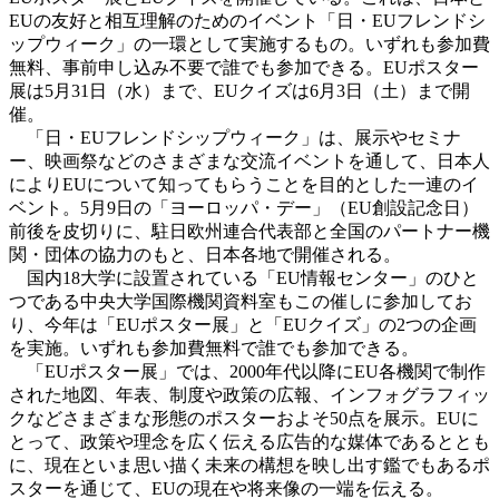
EUの友好と相互理解のためのイベント「日・EUフレンドシ
ップウィーク」の一環として実施するもの。いずれも参加費
無料、事前申し込み不要で誰でも参加できる。EUポスター
展は5月31日（水）まで、EUクイズは6月3日（土）まで開
催。
「日・EUフレンドシップウィーク」は、展示やセミナ
ー、映画祭などのさまざまな交流イベントを通して、日本人
によりEUについて知ってもらうことを目的とした一連のイ
ベント。5月9日の「ヨーロッパ・デー」（EU創設記念日）
前後を皮切りに、駐日欧州連合代表部と全国のパートナー機
関・団体の協力のもと、日本各地で開催される。
国内18大学に設置されている「EU情報センター」のひと
つである中央大学国際機関資料室もこの催しに参加してお
り、今年は「EUポスター展」と「EUクイズ」の2つの企画
を実施。いずれも参加費無料で誰でも参加できる。
「EUポスター展」では、2000年代以降にEU各機関で制作
された地図、年表、制度や政策の広報、インフォグラフィッ
クなどさまざまな形態のポスターおよそ50点を展示。EUに
とって、政策や理念を広く伝える広告的な媒体であるととも
に、現在といま思い描く未来の構想を映し出す鑑でもあるポ
スターを通じて、EUの現在や将来像の一端を伝える。