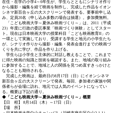
在住・在学の小学4～6年生が、学生らとともにシナリオ作り
から撮影・編集を経て映画を制作し、完成した作品をイオン
シネマ新百合ヶ丘の大スクリーンで発表する。要事前申し込
み、定員20名（申し込み多数の場合は抽選）。参加費無料。
「こども映画大学～夏休み映画づくり～」は、2011（平成
23）年度に行政の委託事業「映画づくり体験」としてスター
ト。現在は
日本映画大学
の授業科目「こども映画教育II」の
一環として実施しており、受講する学生と地元の小学生たち
が、シナリオ作りから撮影・編集・発表会進行までの映画づ
くりを共に学び、作品を作り上げる。
学生らは小学生と主体的に対話し教えることで、これまで
に得た映画の知識と技術を確認する。また、地域の取り組み
に参加することで、地域と人の関係を見つめ直すきっかけと
なることも期待される。
完成した映画は、最終日の8月17日（日）にイオンシネマ
新百合ヶ丘の大スクリーンで発表。毎回、参加者の家族や関
係者らが会場に訪れ、地元では人気のイベントになってい
る。概要は下記の通り。
◆
「こども映画大学～夏休み映画づくり～」概要
【日 程】 8月14日（木）～17日（日）
【場 所】
・日本映画大学白山キャンパス（川崎市麻生区白山2-1-1）