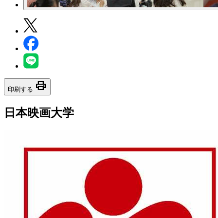
print
印刷する
日本映画大学