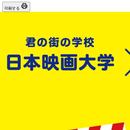
print
印刷する