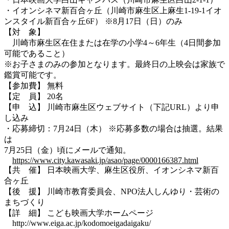
・イオンシネマ新百合ヶ丘（川崎市麻生区上麻生1-19-1イオ
ンスタイル新百合ヶ丘6F） ※8月17日（日）のみ
【対 象】
川崎市麻生区在住または在学の小学4～6年生（4日間参加
可能であること）
※お子さまのみの参加となります。最終日の上映会は家族で
鑑賞可能です。
【参加費】 無料
【定 員】 20名
【申 込】 川崎市麻生区ウェブサイト（下記URL）より申
し込み
・応募締切：7月24日（木） ※応募多数の場合は抽選。結果
は
7月25日（金）頃にメールで通知。
https://www.city.kawasaki.jp/asao/page/0000166387.html
【共 催】 日本映画大学、麻生区役所、イオンシネマ新百
合ヶ丘
【後 援】 川崎市教育委員会、NPO法人しんゆり・芸術の
まちづくり
【詳 細】 こども映画大学ホームページ
http://www.eiga.ac.jp/kodomoeigadaigaku/