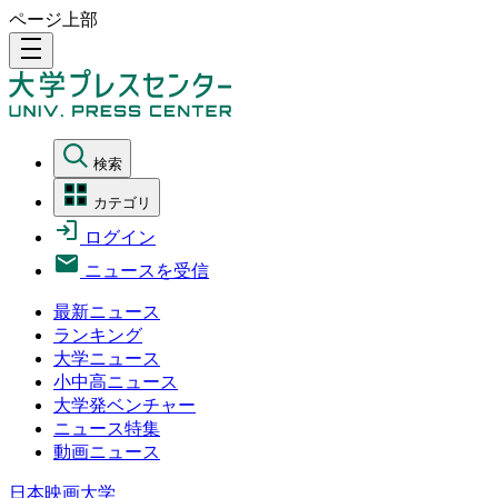
ページ上部
density_medium
検索
カテゴリ
ログイン
ニュースを受信
最新ニュース
ランキング
大学ニュース
小中高ニュース
大学発ベンチャー
ニュース特集
動画ニュース
日本映画大学