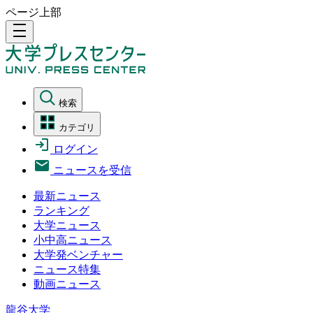
ページ上部
density_medium
検索
カテゴリ
ログイン
ニュースを受信
最新ニュース
ランキング
大学ニュース
小中高ニュース
大学発ベンチャー
ニュース特集
動画ニュース
龍谷大学