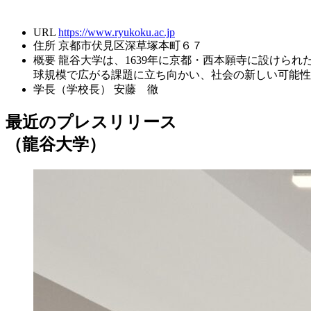
URL
https://www.ryukoku.ac.jp
住所
京都市伏見区深草塚本町６７
概要
龍谷大学は、1639年に京都・西本願寺に設けられ
球規模で広がる課題に立ち向かい、社会の新しい可能性
学長（学校長）
安藤 徹
最近のプレスリリース
（龍谷大学）