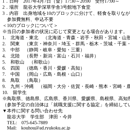
1．日時 2017年4月7日（金）17:30～20:00 受付17:00～
2．場所 龍谷大学深草学舎3号館地下食堂
3．内容 出身地域を10のブロックに分けて、軽食を取りな
参加費無料、申込不要
＜10のブロックについて＞
※当日の参加者の状況に応じて変更となる場合があります。
1. 北海道・東北 （北海道・青森・岩手・秋田・宮城・山
2. 関東 （東京・神奈川・埼玉・群馬・栃木・茨城・千葉
3. 中部 （静岡・岐阜・愛知・三重）
4. 北陸 （長野・新潟・富山・石川・福井）
5. 和歌山 （和歌山）
6. 四国 （徳島・香川・愛媛・高知）
7. 中国 （岡山・広島・島根・山口）
8. 鳥取 （鳥取）
9. 九州・沖縄 （福岡・大分・佐賀・長崎・熊本・宮崎・
10. 留学生
※鳥取県、徳島県、広島県、香川県、愛媛県、島根県、高知
（参加予定の自治体は「就職支援に関する協定」を締結して
▼本件に関する問い合わせ先
龍谷大学 学生部 津田・今井
TEL: 075-645-7889
Mail: kouhou@ad.ryukoku.ac.jp