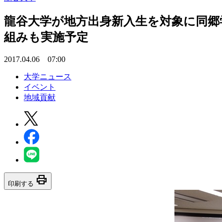
龍谷大学が地方出身新入生を対象に同郷
組みも実施予定
2017.04.06 07:00
大学ニュース
イベント
地域貢献
print
印刷する