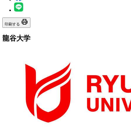
print
印刷する
龍谷大学