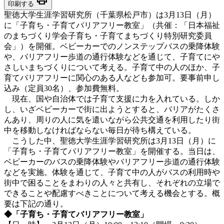
印刷する
聖徳大学生涯学習研究所（千葉県松戸市）は3月13日（月）
に「子育ち・子育てバリアフリー教室」（共催：「日本福祉
のまちづくり学会子育ち・子育てまちづくり特別研究委員
会」）を開催。ベビーカーでのノンステップバスの乗降体験
や、バリアフリー歩道の通行体験などを通じて、子育てにや
さしいまちづくりについて考える。子育て中の人のほか、子
育てバリアフリーに関心のある人なども参加可。要事前申し
込み（定員30名）、参加費無料。
現在、国や自治体では子育て支援に力を入れている。しか
し、いざベビーカーで街に出ようとすると、バリアがたくさ
んあり、周りの人に気を遣いながら公共交通を利用したり街
中を移動しなければならない毎日が待ち構えている。
こうした中、聖徳大学生涯学習研究所は3月13日（月）に
「子育ち・子育てバリアフリー教室」を開催する。当日は、
ベビーカーのバスの乗降体験やバリアフリー歩道の通行体験
などを実施。体験を通じて、子育て中の人がバスの利用時や
街中で困ることをまわりの人々と共有し、それぞれの立場で
できることや配慮すべきことについて考える機会とする。概
要は下記の通り。
◆「子育ち・子育てバリアフリー教室」