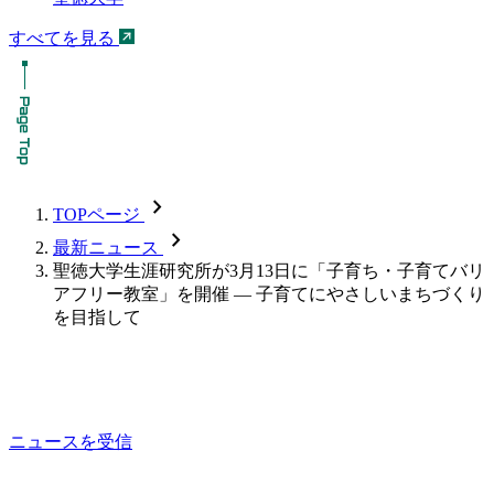
すべてを見る
chevron_forward
TOPページ
chevron_forward
最新ニュース
聖徳大学生涯研究所が3月13日に「子育ち・子育てバリ
アフリー教室」を開催 — 子育てにやさしいまちづくり
を目指して
ニュースを受信