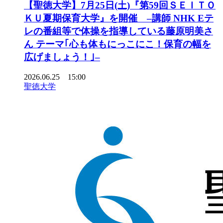
【聖徳大学】7月25日(土)『第59回ＳＥＩＴＯ
ＫＵ夏期保育大学』を開催 –講師 NHK Eテ
レの番組等で体操を指導している藤原明美さ
ん テーマ｢心も体もにっこにこ！保育の幅を
広げましょう！｣–
2026.06.25 15:00
聖徳大学