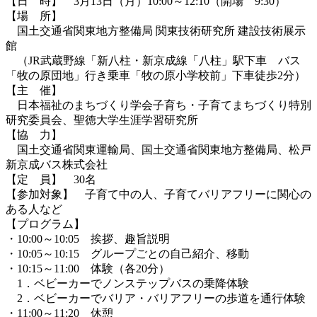
【日 時】 3月13日（月）10:00～12:10（開場 9:30）
【場 所】
国土交通省関東地方整備局 関東技術研究所 建設技術展示
館
（JR武蔵野線「新八柱・新京成線「八柱」駅下車 バス
「牧の原団地」行き乗車「牧の原小学校前」下車徒歩2分）
【主 催】
日本福祉のまちづくり学会子育ち・子育てまちづくり特別
研究委員会、聖徳大学生涯学習研究所
【協 力】
国土交通省関東運輸局、国土交通省関東地方整備局、松戸
新京成バス株式会社
【定 員】 30名
【参加対象】 子育て中の人、子育てバリアフリーに関心の
ある人など
【プログラム】
・10:00～10:05 挨拶、趣旨説明
・10:05～10:15 グループごとの自己紹介、移動
・10:15～11:00 体験（各20分）
1．ベビーカーでノンステップバスの乗降体験
2．ベビーカーでバリア・バリアフリーの歩道を通行体験
・11:00～11:20 休憩