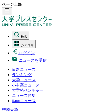
ページ上部
density_medium
検索
カテゴリ
ログイン
ニュースを受信
最新ニュース
ランキング
大学ニュース
小中高ニュース
大学発ベンチャー
ニュース特集
動画ニュース
聖徳大学