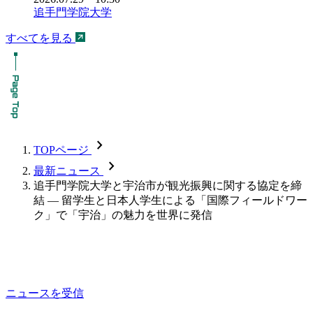
追手門学院大学
すべてを見る
chevron_forward
TOPページ
chevron_forward
最新ニュース
追手門学院大学と宇治市が観光振興に関する協定を締
結 — 留学生と日本人学生による「国際フィールドワー
ク」で「宇治」の魅力を世界に発信
ニュースを受信