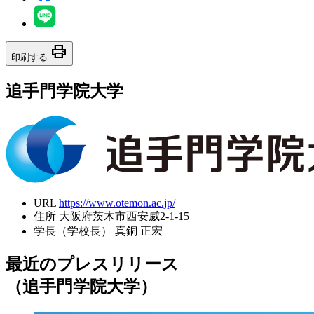
print
印刷する
追手門学院大学
URL
https://www.otemon.ac.jp/
住所
大阪府茨木市西安威2-1-15
学長（学校長）
真銅 正宏
最近のプレスリリース
（追手門学院大学）