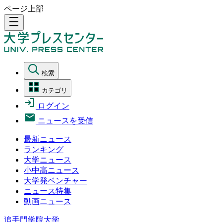
ページ上部
density_medium
検索
カテゴリ
ログイン
ニュースを受信
最新ニュース
ランキング
大学ニュース
小中高ニュース
大学発ベンチャー
ニュース特集
動画ニュース
追手門学院大学