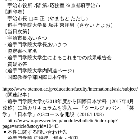
宇治市役所 7階 第2応接室 ※京都府宇治市
【調印者】
宇治市長 山本 正（やまもと ただし）
追手門学院大学長 坂井 東洋男（さかい とよお）
【当日次第】
・宇治市長あいさつ
・追手門学院大学長あいさつ
・協定書へ署名
・追手門学院大学生によるこれまでの成果報告会
・質疑応答
（追手門学院大学内関連ページ）
・国際教養学部国際日本学科
https://www.otemon.ac.jp/education/faculty/international/asia/subject/
（関連記事）
・追手門学院大学が2018年度から国際日本学科（2017年4月
改称）に新カリキュラムを導入 — 「クールジャパン」「笑
学」「日本学」の3コースを開設（2016/11/08）
http://www.u-presscenter.jp/modules/bulletin/index.php?
page=article&storyid=10443
▼本件に関する問い合わせ先
追手門学院 広報課 坂倉・塩田