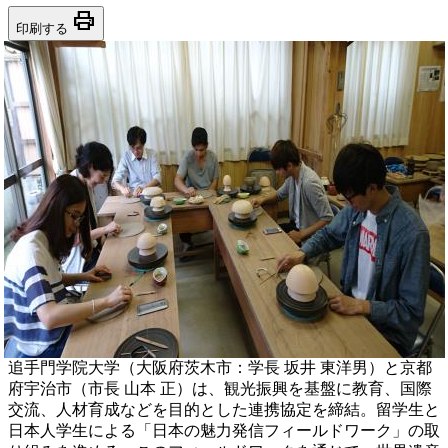
print
印刷する
追手門学院大学（大阪府茨木市：学長 坂井 東洋男）と京都
府宇治市（市長 山本 正）は、観光振興を基盤に教育、国際
交流、人材育成などを目的とした連携協定を締結。留学生と
日本人学生による「日本の魅力発信フィールドワーク」の取