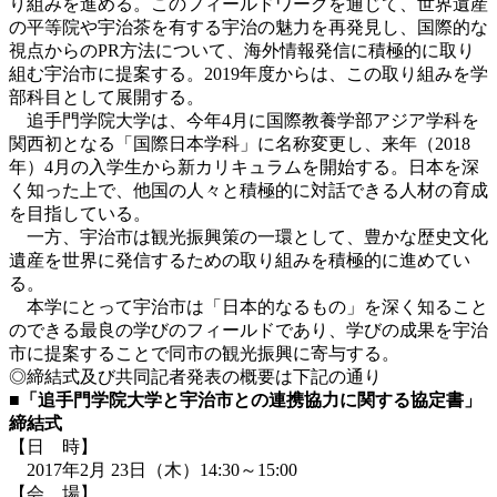
り組みを進める。このフィールドワークを通じて、世界遺産
の平等院や宇治茶を有する宇治の魅力を再発見し、国際的な
視点からのPR方法について、海外情報発信に積極的に取り
組む宇治市に提案する。2019年度からは、この取り組みを学
部科目として展開する。
追手門学院大学は、今年4月に国際教養学部アジア学科を
関西初となる「国際日本学科」に名称変更し、来年（2018
年）4月の入学生から新カリキュラムを開始する。日本を深
く知った上で、他国の人々と積極的に対話できる人材の育成
を目指している。
一方、宇治市は観光振興策の一環として、豊かな歴史文化
遺産を世界に発信するための取り組みを積極的に進めてい
る。
本学にとって宇治市は「日本的なるもの」を深く知ること
のできる最良の学びのフィールドであり、学びの成果を宇治
市に提案することで同市の観光振興に寄与する。
◎締結式及び共同記者発表の概要は下記の通り
■「追手門学院大学と宇治市との連携協力に関する協定書」
締結式
【日 時】
2017年2月 23日（木）14:30～15:00
【会 場】