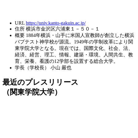
URL
https://univ.kanto-gakuin.ac.jp/
住所
横浜市金沢区六浦東１－５０－１
概要
1884年横浜・山手に米国人宣教師が創立した横浜
バプテスト神学校が源流。1949年の学制改革により関
東学院大学となる。現在では、国際文化、社会、法、
経済、経営、理工、情報、建築・環境、人間共生、教
育、栄養、看護の12学部を設置する総合大学。
学長（学校長）
小山 嚴也
最近のプレスリリース
（関東学院大学）