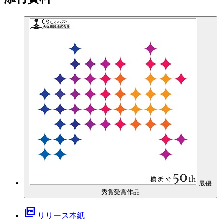
最優
秀賞受賞作品
picture_as_pdf
リリース本紙