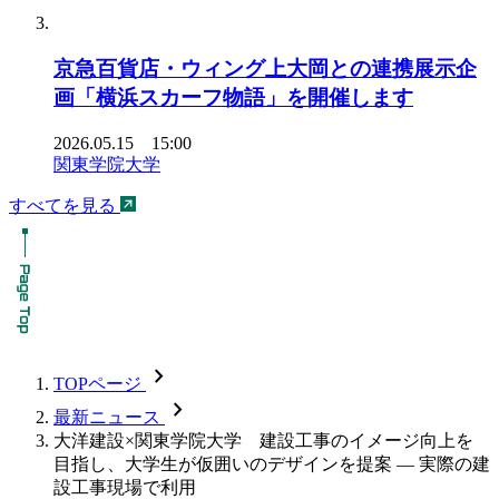
京急百貨店・ウィング上大岡との連携展示企
画「横浜スカーフ物語」を開催します
2026.05.15 15:00
関東学院大学
すべてを見る
chevron_forward
TOPページ
chevron_forward
最新ニュース
大洋建設×関東学院大学 建設工事のイメージ向上を
目指し、大学生が仮囲いのデザインを提案 — 実際の建
設工事現場で利用