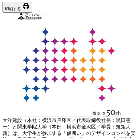
print
印刷する
大洋建設（本社：横浜市戸塚区／代表取締役社長：黒田憲
一）と関東学院大学（本部：横浜市金沢区／学長：規矩大
義）は、大学生が参加する「仮囲い」のデザインコンペを実