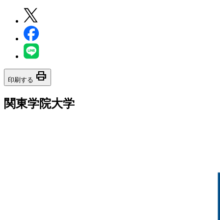
print
印刷する
関東学院大学