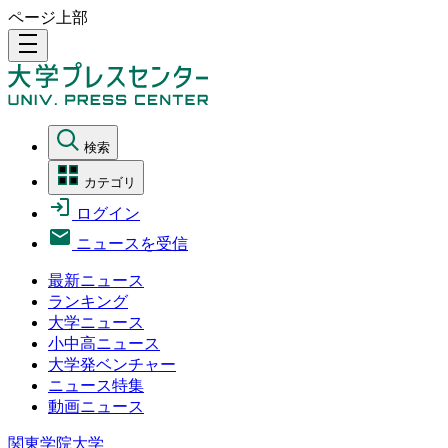
ページ上部
density_medium
検索
カテゴリ
ログイン
ニュースを受信
最新ニュース
ランキング
大学ニュース
小中高ニュース
大学発ベンチャー
ニュース特集
動画ニュース
関東学院大学