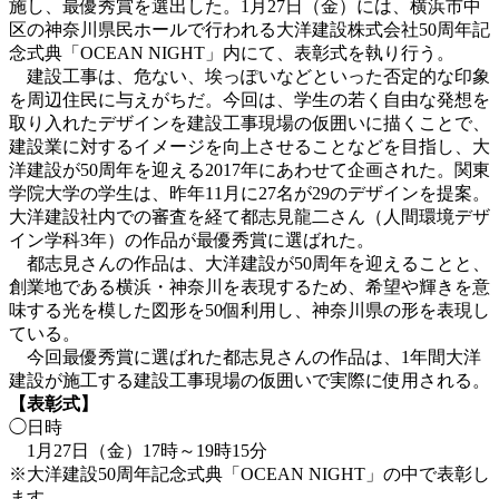
施し、最優秀賞を選出した。1月27日（金）には、横浜市中
区の神奈川県民ホールで行われる大洋建設株式会社50周年記
念式典「OCEAN NIGHT」内にて、表彰式を執り行う。
建設工事は、危ない、埃っぽいなどといった否定的な印象
を周辺住民に与えがちだ。今回は、学生の若く自由な発想を
取り入れたデザインを建設工事現場の仮囲いに描くことで、
建設業に対するイメージを向上させることなどを目指し、大
洋建設が50周年を迎える2017年にあわせて企画された。関東
学院大学の学生は、昨年11月に27名が29のデザインを提案。
大洋建設社内での審査を経て都志見龍二さん（人間環境デザ
イン学科3年）の作品が最優秀賞に選ばれた。
都志見さんの作品は、大洋建設が50周年を迎えることと、
創業地である横浜・神奈川を表現するため、希望や輝きを意
味する光を模した図形を50個利用し、神奈川県の形を表現し
ている。
今回最優秀賞に選ばれた都志見さんの作品は、1年間大洋
建設が施工する建設工事現場の仮囲いで実際に使用される。
【表彰式】
◯日時
1月27日（金）17時～19時15分
※大洋建設50周年記念式典「OCEAN NIGHT」の中で表彰し
ます。