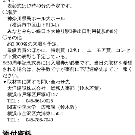
表彰式は17時40分の予定です。
◯場所
神奈川県民ホール大ホール
（横浜市中区山下町3-1）
みなとみらい線日本大通り駅3番出口利用徒歩約8分
◯その他
約2,000名の来場を予定。
最優秀賞のほかに、特別賞（2名）、ユーモア賞、コンセ
プト賞の表彰も予定している。
※50周年記念式典には入場券が必要です。当日の取材を希望
される場合は、お手数ですが事前に下記連絡先までご一報く
ださい。
▼取材等に関する問い合わせ先
大洋建設株式会社 総務人事部（鈴木若葉）
横浜市戸塚区戸塚町157
TEL： 045-861-0025
関東学院大学 広報課（鈴木敦）
横浜市金沢区六浦東1-50-1
TEL： 045-786-7049
添付資料