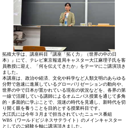
拓殖大学は、講座科目『講座「拓く力」（世界の中の日
本）』にて、テレビ東京報道局キャスター大江麻理子氏を客
員教授に迎え、「何を伝えてきたか」をテーマにご講演頂き
ました。
本講座は、政治や経済、文化や科学など人類文明のあらゆる
分野で急速に進展しているグローバリゼーションの動向や、
世界の中で日本が置かれている現在の状況などを、各界の第
一線で活躍している講師によるオムニバス授業を通じて多角
的・多面的に学ぶことで、混迷の時代を見通し、新時代を切
り開く眼を養うことを目的とする授業科目です。
大江氏には今年３月まで担当されていたニュース番組
WBS（ワールドビジネスサテライト）のメインキャスター
としてのご経験を軸に講演頂きました。