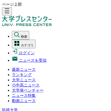
ページ上部
density_medium
検索
カテゴリ
ログイン
ニュースを受信
最新ニュース
ランキング
大学ニュース
小中高ニュース
大学発ベンチャー
ニュース特集
動画ニュース
拓殖大学