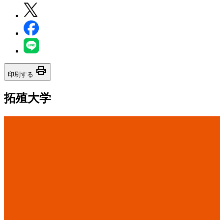
print
印刷する
拓殖大学