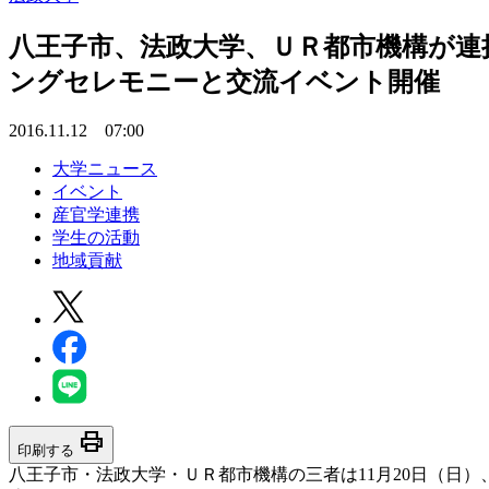
八王子市、法政大学、ＵＲ都市機構が連
ングセレモニーと交流イベント開催
2016.11.12 07:00
大学ニュース
イベント
産官学連携
学生の活動
地域貢献
print
印刷する
八王子市・法政大学・ＵＲ都市機構の三者は11月20日（日