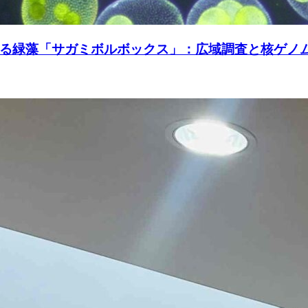
る緑藻「サガミボルボックス」：広域調査と核ゲノ