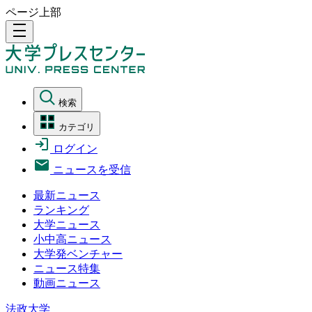
ページ上部
density_medium
検索
カテゴリ
ログイン
ニュースを受信
最新ニュース
ランキング
大学ニュース
小中高ニュース
大学発ベンチャー
ニュース特集
動画ニュース
法政大学