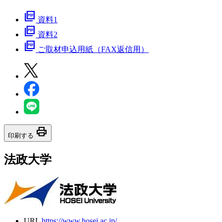
picture_as_pdf
資料1
picture_as_pdf
資料2
picture_as_pdf
ご取材申込用紙（FAX返信用）
print
印刷する
法政大学
URL
https://www.hosei.ac.jp/