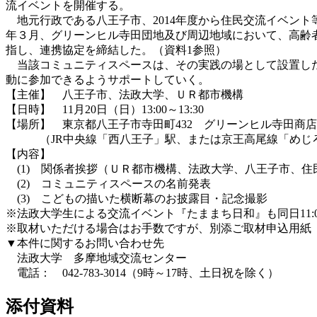
流イベントを開催する。
地元行政である八王子市、2014年度から住民交流イベン
年３月、グリーンヒル寺田団地及び周辺地域において、高齢
指し、連携協定を締結した。（資料1参照）
当該コミュニティスペースは、その実践の場として設置した
動に参加できるようサポートしていく。
【主催】 八王子市、法政大学、ＵＲ都市機構
【日時】 11月20日（日）13:00～13:30
【場所】 東京都八王子市寺田町432 グリーンヒル寺田商
（JR中央線「西八王子」駅、または京王高尾線「めじろ
【内容】
(1) 関係者挨拶（ＵＲ都市機構、法政大学、八王子市、住
(2) コミュニティスペースの名前発表
(3) こどもの描いた横断幕のお披露目・記念撮影
※法政大学生による交流イベント『たままち日和』も同日11:00
※取材いただける場合はお手数ですが、別添ご取材申込用紙（
▼本件に関するお問い合わせ先
法政大学 多摩地域交流センター
電話： 042-783-3014（9時～17時、土日祝を除く）
添付資料