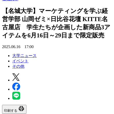
【名城大学】マーケティングを学ぶ経
営学部 山岡ゼミ×日比谷花壇 KITTE名
古屋店 学生たちが企画した新商品3ア
イテムを6月16日～29日まで限定販売
2025.06.16 17:00
大学ニュース
イベント
その他
print
印刷する