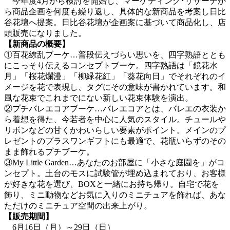
今年度4月から検討を開始し、マーケティング･リサーチか
ら商品企画を何度も繰り返し、具体的な新商品を考案し日比
谷花壇へ提案。日比谷花壇が企画案に基づいて商品化し、店
頭販売になりました。
【新商品の概要】
①百花繚乱ブーケ…
普段伝えづらい思いを、四字熟語ととも
にこっそり伝えるコンセプトブーケ。四字熟語は「鏡花水
月」「桜花爛漫」「柳緑花紅」「葵花向日」でそれぞれのイ
メージを花で表現し、タグにその意味が書かれています。和
風な花束でこれまでにない新しい花束体験を演出。
②プチバレエコアブーケ…
バレエコアとは、バレエの衣装か
ら着想を得た、今若者を中心に人気のスタイル。チュールや
リボンなどの甘くかわいらしい要素がポイント。メインのプ
レゼントのプラスワンギフトにも最適で、花瓶いらずのその
まま飾れるプチブーケ。
③My Little Garden…
あなたのお部屋に「小さな庭園を」がコ
ンセプト。土台のモスに試験管が埋め込まれており、お客様
が好きな花を選び、BOXと一緒にお持ち帰り。自宅で花を
飾り、ミニ動物などお気に入りのミニチュアを飾れば、あな
ただけのミニチュア空間の出来上がり。
【販売期間】
6月16日（月）～29日（日）