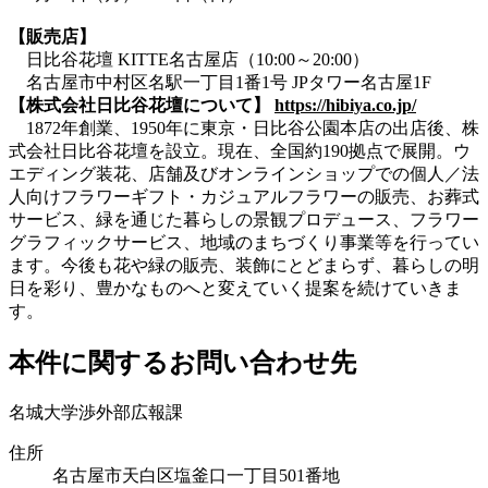
【販売店】
日比谷花壇 KITTE名古屋店（10:00～20:00）
名古屋市中村区名駅一丁目1番1号 JPタワー名古屋1F
【株式会社日比谷花壇について】
https://hibiya.co.jp/
1872年創業、1950年に東京・日比谷公園本店の出店後、株
式会社日比谷花壇を設立。現在、全国約190拠点で展開。ウ
エディング装花、店舗及びオンラインショップでの個人／法
人向けフラワーギフト・カジュアルフラワーの販売、お葬式
サービス、緑を通じた暮らしの景観プロデュース、フラワー
グラフィックサービス、地域のまちづくり事業等を行ってい
ます。今後も花や緑の販売、装飾にとどまらず、暮らしの明
日を彩り、豊かなものへと変えていく提案を続けていきま
す。
本件に関するお問い合わせ先
名城大学渉外部広報課
住所
名古屋市天白区塩釜口一丁目501番地