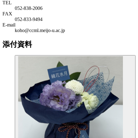
TEL
052-838-2006
FAX
052-833-9494
E-mail
koho@ccml.meijo-u.ac.jp
添付資料