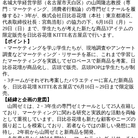
名城大学経営学部（名古屋市天白区）の山岡隆志教授（専
門：マーケティング、消費者行動論）の専門ゼミナールを履
修する2・3年が、株式会社日比谷花壇（本社：東京都港区、
代表取締役社長：宮島浩彰）の協力の下、6月16日（月）～
29日（日）まで、学生たちが考えた新たな商品3アイテムの
限定販売を日比谷花壇 KITTE名古屋店で行います。
【ポイント】
・マーケティングを学ぶ学生たちが、現地調査やアンケート
調査などマーケティング・リサーチを基に、これまで学習し
たマーケティングを実践してゼロベースで新商品を考案。日
比谷花壇が商品化し、店頭で販売。店頭POPは学生たちが制
作。
・3チームがそれぞれ考案したバラエティーに富んだ新商品
を、日比谷花壇 KITTE名古屋店で6月16日～29日まで限定販
売。
【経緯と企画の意図】
山岡ゼミは、2・3年生の専門ゼミナールとして25人在籍し
ており、マーケティングに関わる研究と実践的な活動を両輪
として重視しています。日比谷花壇も新たな顧客やニーズの
掘り起こしを模索しており、若者ならではの新しい発想に期
待し、2年前から山岡ゼミと新商品を開発。