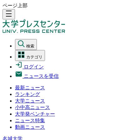
ページ上部
density_medium
検索
カテゴリ
ログイン
ニュースを受信
最新ニュース
ランキング
大学ニュース
小中高ニュース
大学発ベンチャー
ニュース特集
動画ニュース
名城大学