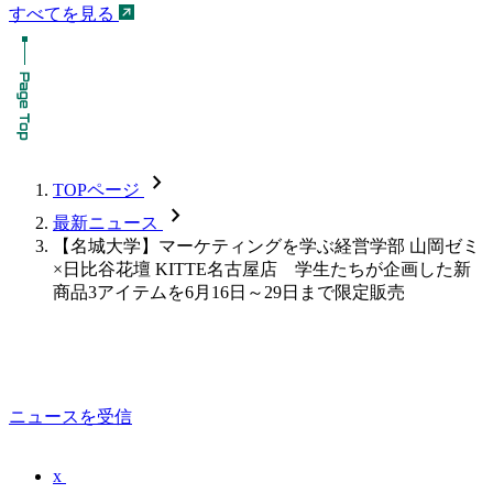
すべてを見る
chevron_forward
TOPページ
chevron_forward
最新ニュース
【名城大学】マーケティングを学ぶ経営学部 山岡ゼミ
×日比谷花壇 KITTE名古屋店 学生たちが企画した新
商品3アイテムを6月16日～29日まで限定販売
ニュースを受信
x