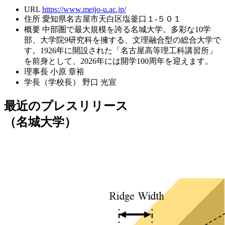
URL
https://www.meijo-u.ac.jp/
住所
愛知県名古屋市天白区塩釜口１-５０１
概要
中部圏で最大規模を誇る名城大学。多彩な10学
部、大学院9研究科を擁する、文理融合型の総合大学で
す。1926年に開設された「名古屋高等理工科講習所」
を前身として、2026年には開学100周年を迎えます。
理事長
小原 章裕
学長（学校長）
野口 光宣
最近のプレスリリース
（名城大学）