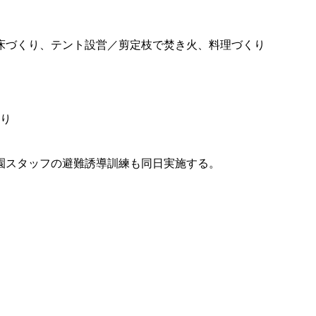
床づくり、テント設営／剪定枝で焚き火、料理づくり
作り
園スタッフの避難誘導訓練も同日実施する。