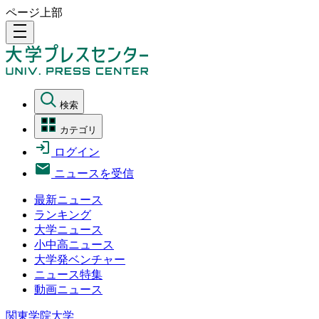
ページ上部
density_medium
検索
カテゴリ
ログイン
ニュースを受信
最新ニュース
ランキング
大学ニュース
小中高ニュース
大学発ベンチャー
ニュース特集
動画ニュース
関東学院大学