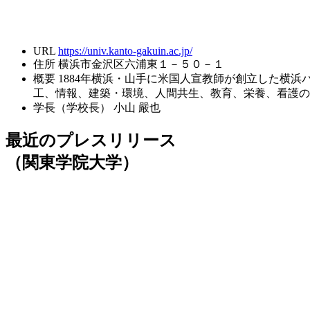
URL
https://univ.kanto-gakuin.ac.jp/
住所
横浜市金沢区六浦東１－５０－１
概要
1884年横浜・山手に米国人宣教師が創立した横
工、情報、建築・環境、人間共生、教育、栄養、看護の
学長（学校長）
小山 嚴也
最近のプレスリリース
（関東学院大学）