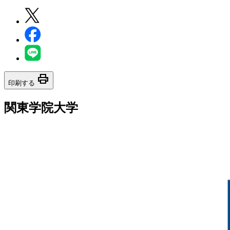
print
印刷する
関東学院大学