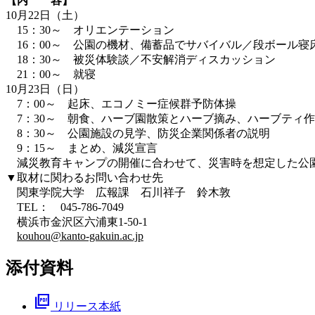
【内 容】
10月22日（土）
15：30～ オリエンテーション
16：00～ 公園の機材、備蓄品でサバイバル／段ボール寝
18：30～ 被災体験談／不安解消ディスカッション
21：00～ 就寝
10月23日（日）
7：00～ 起床、エコノミー症候群予防体操
7：30～ 朝食、ハーブ園散策とハーブ摘み、ハーブティ
8：30～ 公園施設の見学、防災企業関係者の説明
9：15～ まとめ、減災宣言
減災教育キャンプの開催に合わせて、災害時を想定した公
▼取材に関わるお問い合わせ先
関東学院大学 広報課 石川祥子 鈴木敦
TEL： 045-786-7049
横浜市金沢区六浦東1-50-1
kouhou@kanto-gakuin.ac.jp
添付資料
picture_as_pdf
リリース本紙