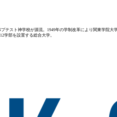
浜バプテスト神学校が源流。1949年の学制改革により関東学院
12学部を設置する総合大学。