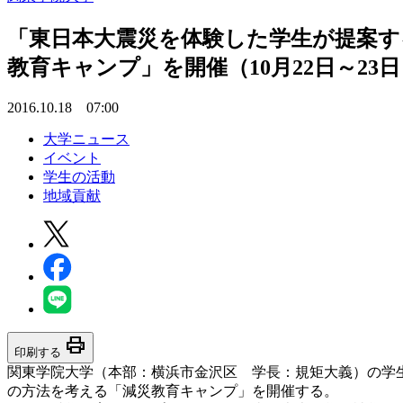
「東日本大震災を体験した学生が提案す
教育キャンプ」を開催（10月22日～23
2016.10.18 07:00
大学ニュース
イベント
学生の活動
地域貢献
print
印刷する
関東学院大学（本部：横浜市金沢区 学長：規矩大義）の学生
の方法を考える「減災教育キャンプ」を開催する。