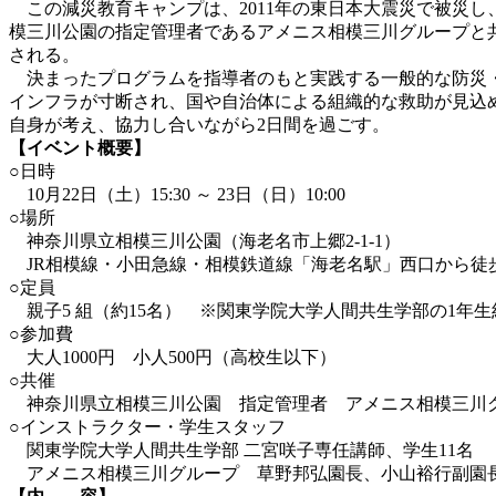
この減災教育キャンプは、2011年の東日本大震災で被災し
模三川公園の指定管理者であるアメニス相模三川グループと共
される。
決まったプログラムを指導者のもと実践する一般的な防災・
インフラが寸断され、国や自治体による組織的な救助が見込
自身が考え、協力し合いながら2日間を過ごす。
【イベント概要】
○日時
10月22日（土）15:30 ～ 23日（日）10:00
○場所
神奈川県立相模三川公園（海老名市上郷2-1-1）
JR相模線・小田急線・相模鉄道線「海老名駅」西口から徒歩
○定員
親子5 組（約15名） ※関東学院大学人間共生学部の1年生
○参加費
大人1000円 小人500円（高校生以下）
○共催
神奈川県立相模三川公園 指定管理者 アメニス相模三川
○インストラクター・学生スタッフ
関東学院大学人間共生学部 二宮咲子専任講師、学生11名
アメニス相模三川グループ 草野邦弘園長、小山裕行副園長