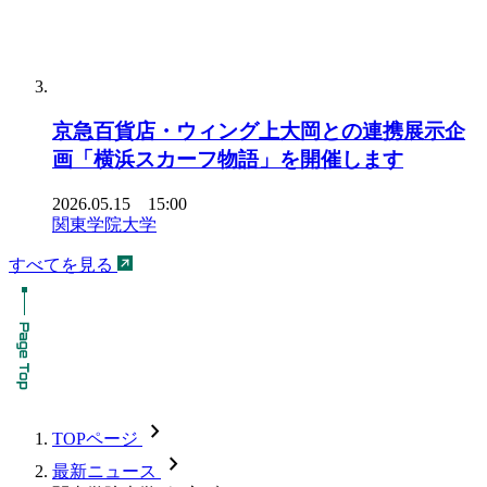
京急百貨店・ウィング上大岡との連携展示企
画「横浜スカーフ物語」を開催します
2026.05.15 15:00
関東学院大学
すべてを見る
chevron_forward
TOPページ
chevron_forward
最新ニュース