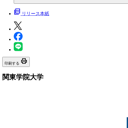
picture_as_pdf
リリース本紙
print
印刷する
関東学院大学