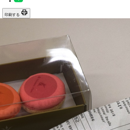
print
印刷する