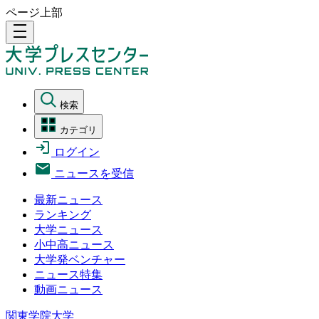
ページ上部
density_medium
検索
カテゴリ
ログイン
ニュースを受信
最新ニュース
ランキング
大学ニュース
小中高ニュース
大学発ベンチャー
ニュース特集
動画ニュース
関東学院大学