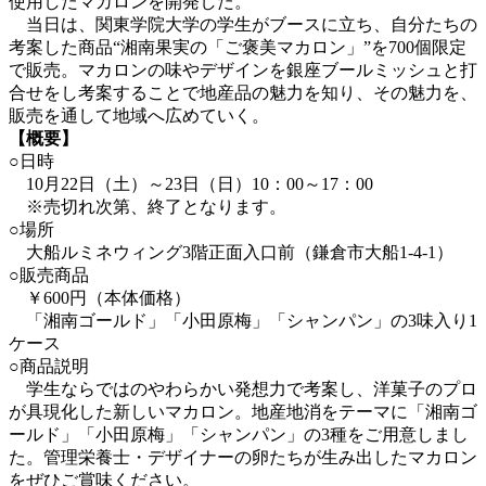
使用したマカロンを開発した。
当日は、関東学院大学の学生がブースに立ち、自分たちの
考案した商品“湘南果実の「ご褒美マカロン」”を700個限定
で販売。マカロンの味やデザインを銀座ブールミッシュと打
合せをし考案することで地産品の魅力を知り、その魅力を、
販売を通して地域へ広めていく。
【概要】
○日時
10月22日（土）～23日（日）10：00～17：00
※売切れ次第、終了となります。
○場所
大船ルミネウィング3階正面入口前（鎌倉市大船1-4-1）
○販売商品
￥600円（本体価格）
「湘南ゴールド」「小田原梅」「シャンパン」の3味入り1
ケース
○商品説明
学生ならではのやわらかい発想力で考案し、洋菓子のプロ
が具現化した新しいマカロン。地産地消をテーマに「湘南ゴ
ールド」「小田原梅」「シャンパン」の3種をご用意しまし
た。管理栄養士・デザイナーの卵たちが生み出したマカロン
をぜひご賞味ください。