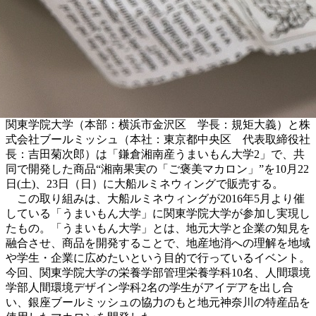
関東学院大学（本部：横浜市金沢区 学長：規矩大義）と株
式会社ブールミッシュ（本社：東京都中央区 代表取締役社
長：吉田菊次郎）は「鎌倉湘南産うまいもん大学2」で、共
同で開発した商品“湘南果実の「ご褒美マカロン」”を10月22
日(土)、23日（日）に大船ルミネウィングで販売する。
この取り組みは、大船ルミネウィングが2016年5月より催
している「うまいもん大学」に関東学院大学が参加し実現し
たもの。「うまいもん大学」とは、地元大学と企業の知見を
融合させ、商品を開発することで、地産地消への理解を地域
や学生・企業に広めたいという目的で行っているイベント。
今回、関東学院大学の栄養学部管理栄養学科10名、人間環境
学部人間環境デザイン学科2名の学生がアイデアを出し合
い、銀座ブールミッシュの協力のもと地元神奈川の特産品を