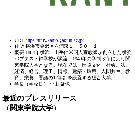
URL
https://univ.kanto-gakuin.ac.jp/
住所
横浜市金沢区六浦東１－５０－１
概要
1884年横浜・山手に米国人宣教師が創立した横浜
バプテスト神学校が源流。1949年の学制改革により関
東学院大学となる。現在では、国際文化、社会、法、
経済、経営、理工、情報、建築・環境、人間共生、教
育、栄養、看護の12学部を設置する総合大学。
学長（学校長）
小山 嚴也
最近のプレスリリース
（関東学院大学）