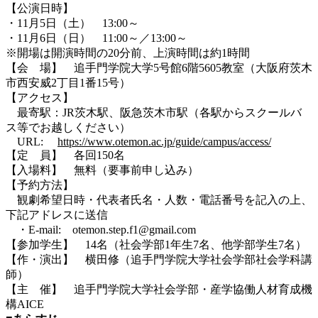
【公演日時】
・11月5日（土） 13:00～
・11月6日（日） 11:00～／13:00～
※開場は開演時間の20分前、上演時間は約1時間
【会 場】 追手門学院大学5号館6階5605教室（大阪府茨木
市西安威2丁目1番15号）
【アクセス】
最寄駅：JR茨木駅、阪急茨木市駅（各駅からスクールバ
ス等でお越しください）
URL:
https://www.otemon.ac.jp/guide/campus/access/
【定 員】 各回150名
【入場料】 無料（要事前申し込み）
【予約方法】
観劇希望日時・代表者氏名・人数・電話番号を記入の上、
下記アドレスに送信
・E-mail: otemon.step.f1@gmail.com
【参加学生】 14名（社会学部1年生7名、他学部学生7名）
【作・演出】 横田修（追手門学院大学社会学部社会学科講
師）
【主 催】 追手門学院大学社会学部・産学協働人材育成機
構AICE