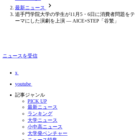
chevron_forward
最新ニュース
追手門学院大学の学生が11月5・6日に消費者問題をテ
ーマにした演劇を上演 — AICE×STEP「谷繁」
ニュースを受信
x
youtube
記事ジャンル
PICK UP
最新ニュース
ランキング
大学ニュース
小中高ニュース
大学発ベンチャー
ニュース特集