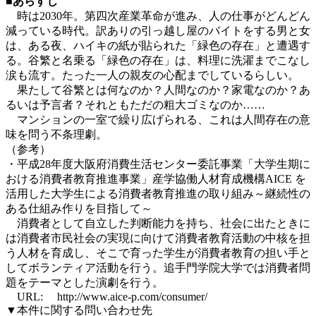
■あらすじ
時は2030年。第四次産業革命が進み、人の仕事がどんどん
減っている時代。訳ありの引っ越し屋のバイトをする男と女
は、ある夜、ハイキの紙が貼られた「緑色の存在」と遭遇す
る。谷繁と名乗る「緑色の存在」は、料理に洗濯までこなし
涙も流す。たった一人の親友の心配までしているらしい。
果たして谷繁とは何なのか？人間なのか？家電なのか？あ
るいは予言者？それともただの粗大ゴミなのか……
マンションの一室で繰り広げられる、これは人間存在の意
味を問う不条理劇。
（参考）
・平成28年度大阪府消費生活センター委託事業「大学生期に
おける消費者教育推進事業」産学協働人材育成機構AICE を
活用した大学生による消費者教育推進の取り組み～継続性の
ある仕組み作りを目指して～
消費者として自立した判断能力を持ち、社会に出たときに
は消費者市民社会の実現に向けて消費者教育活動の中核を担
う人材を育成し、そこで育った学生が消費者教育の担い手と
してボランティア活動を行う。追手門学院大学では消費者問
題をテーマとした演劇を行う。
URL: http://www.aice-p.com/consumer/
▼本件に関する問い合わせ先