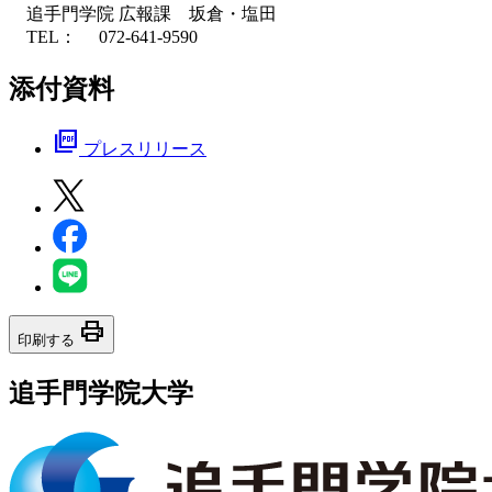
追手門学院 広報課 坂倉・塩田
TEL： 072-641-9590
添付資料
picture_as_pdf
プレスリリース
print
印刷する
追手門学院大学