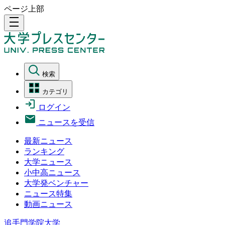
ページ上部
density_medium
検索
カテゴリ
ログイン
ニュースを受信
最新ニュース
ランキング
大学ニュース
小中高ニュース
大学発ベンチャー
ニュース特集
動画ニュース
追手門学院大学