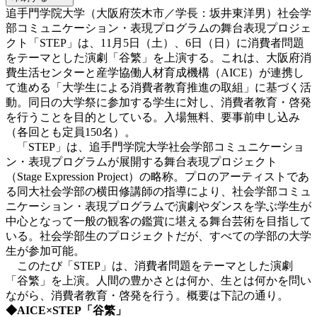
追手門学院大学（大阪府茨木市／学長：坂井東洋男）社会学
部コミュニケーション・表現プログラムの舞台表現プロジェ
クト「STEP」は、11月5日（土）、6日（日）に消費者問題
をテーマとした演劇「谷繁」を上演する。これは、大阪府消
費生活センターと産学協働人材育成機構（AICE）が連携し
て進める「大学生による消費者教育推進の取組」に基づく活
動。同日の大学祭に参加する学生に対し、消費者教育・啓発
を行うことを目的としている。入場無料、要事前申し込み
（各回とも定員150名）。
「STEP」は、追手門学院大学社会学部コミュニケーショ
ン・表現プログラムが展開する舞台表現プロジェクト
（Stage Expression Project）の略称。プロのアーティストであ
る同大社会学部の横田修講師の指導により、社会学部コミュ
ニケーション・表現プログラムで演劇やダンスを学ぶ学生が
中心となって一般の観客の鑑賞に堪える舞台芸術を目指して
いる。社会学部生のプロジェクトだが、すべての学部の大学
生が参加可能。
このたび「STEP」は、消費者問題をテーマとした演劇
「谷繁」を上演。人間の豊かさとは何か、生とは何かを問い
ながら、消費者教育・啓発を行う。概要は下記の通り。
◆AICE×STEP「谷繁」