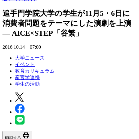
追手門学院大学の学生が11月5・6日に
消費者問題をテーマにした演劇を上演
— AICE×STEP「谷繁」
2016.10.14 07:00
大学ニュース
イベント
教育カリキュラム
産官学連携
学生の活動
print
印刷する