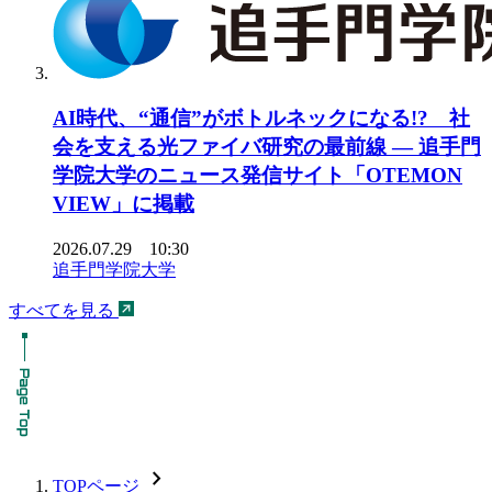
AI時代、“通信”がボトルネックになる!? 社
会を支える光ファイバ研究の最前線 ― 追手門
学院大学のニュース発信サイト「OTEMON
VIEW」に掲載
2026.07.29 10:30
追手門学院大学
すべてを見る
chevron_forward
TOPページ