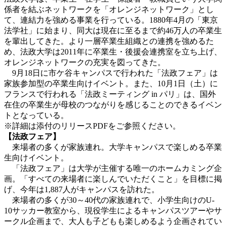
係者を結ぶネットワークを「オレンジネットワーク」とし
て、連結力を強める事業を行っている。1880年4月の「東京
法学社」に始まり、同大は現在に至るまで約46万人の卒業生
を輩出してきた。より一層卒業生組織との連携を強めるた
め、法政大学は2011年に卒業生・後援会連携室を立ち上げ、
オレンジネットワークの充実を図ってきた。
9月18日に市ケ谷キャンパスで行われた「法政フェア」は
家族参加型の卒業生向けイベント。また、10月1日（土）に
フランスで行われる「法政ミーティング in パリ」は、国外
在住の卒業生が母校のつながりを感じることのできるイベン
トとなっている。
※詳細は添付のリリースPDFをご参照ください。
【法政フェア】
来場者の多くが家族連れ。大学キャンパスで楽しめる卒業
生向けイベント。
「法政フェア」は大学が主催する唯一のホームカミング企
画。「すべての来場者に楽しんでいただくこと」を目標に掲
げ、今年は1,887人がキャンパスを訪れた。
来場者の多くが30～40代の家族連れで、小学生向けのU-
10サッカー教室から、現役学生によるキャンパスツアーやサ
ークル企画まで、大人も子どもも楽しめるよう企画されてい