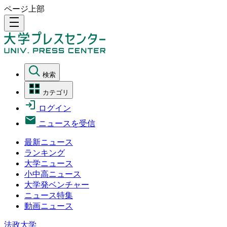
ページ上部
density_medium
検索
カテゴリ
ログイン
ニュースを受信
最新ニュース
ランキング
大学ニュース
小中高ニュース
大学発ベンチャー
ニュース特集
動画ニュース
法政大学