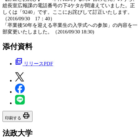
総長室広報課の電話番号の下4ケタが間違えていました。正
しくは「9240」です。ここにお詫びして訂正いたします。
（2016/09/30 17：40）
「卒業後50年を迎える卒業生の入学式への参加」の内容を一
部変更いたしました。（2016/09/30 18:30)
添付資料
picture_as_pdf
リリースPDF
print
印刷する
法政大学