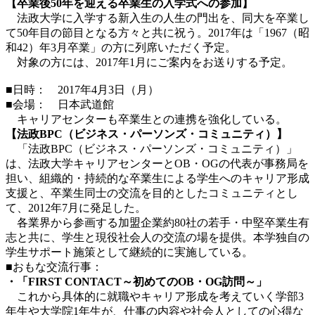
【卒業後50年を迎える卒業生の入学式への参加】
法政大学に入学する新入生の人生の門出を、同大を卒業し
て50年目の節目となる方々と共に祝う。2017年は「1967（昭
和42）年3月卒業」の方に列席いただく予定。
対象の方には、2017年1月にご案内をお送りする予定。
■日時： 2017年4月3日（月）
■会場： 日本武道館
キャリアセンターも卒業生との連携を強化している。
【法政BPC（ビジネス・パーソンズ・コミュニティ）】
「法政BPC（ビジネス・パーソンズ・コミュニティ）」
は、法政大学キャリアセンターとOB・OGの代表が事務局を
担い、組織的・持続的な卒業生による学生へのキャリア形成
支援と、卒業生同士の交流を目的としたコミュニティとし
て、2012年7月に発足した。
各業界から参画する加盟企業約80社の若手・中堅卒業生有
志と共に、学生と現役社会人の交流の場を提供。本学独自の
学生サポート施策として継続的に実施している。
■おもな交流行事：
・「FIRST CONTACT～初めてのOB・OG訪問～」
これから具体的に就職やキャリア形成を考えていく学部3
年生や大学院1年生が、仕事の内容や社会人としての心得な