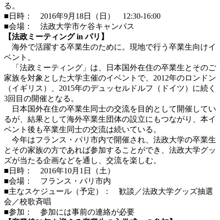
る。
■日時： 2016年9月18日（日） 12:30-16:00
■会場： 法政大学市ケ谷キャンパス
【法政ミーティング in パリ】
海外で活躍する卒業生のために。現地で行う卒業生向けイ
ベント。
「法政ミーティング」は、日本国外在住の卒業生とそのご
家族を対象とした大学主催のイベントで、2012年のロンドン
（イギリス）、2015年のデュッセルドルフ（ドイツ）に続く
3回目の開催となる。
日本国外在住の卒業生同士の交流を目的として開催してい
るが、結果として海外卒業生団体の設立にもつながり、本イ
ベント後も卒業生同士の交流は続いている。
今年はフランス・パリ市内で開催され、法政大学の卒業生
とその家族の方であれば参加することができ、法政大学グッ
ズが当たる企画などを通し、交流を楽しむ。
■日時： 2016年10月1日（土）
■会場： フランス・パリ市内
■主なスケジュール（予定）： 歓談／法政大学グッズ抽選
会／校歌斉唱
■参加： 参加には事前の連絡が必要