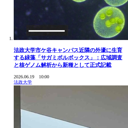
法政大学市ケ谷キャンパス近隣の外濠に生育
する緑藻「サガミボルボックス」：広域調査
と核ゲノム解析から新種として正式記載
2026.06.19 10:00
法政大学