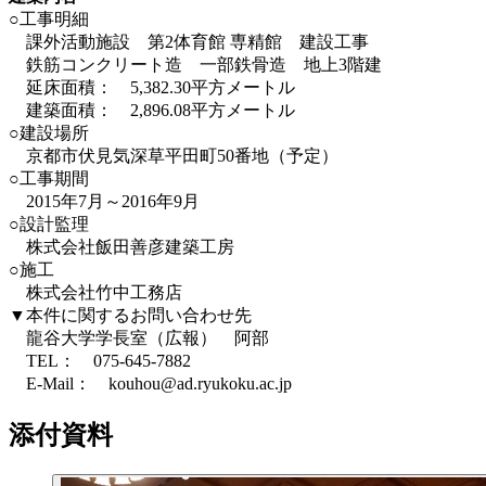
○工事明細
課外活動施設 第2体育館 専精館 建設工事
鉄筋コンクリート造 一部鉄骨造 地上3階建
延床面積： 5,382.30平方メートル
建築面積： 2,896.08平方メートル
○建設場所
京都市伏見気深草平田町50番地（予定）
○工事期間
2015年7月～2016年9月
○設計監理
株式会社飯田善彦建築工房
○施工
株式会社竹中工務店
▼本件に関するお問い合わせ先
龍谷大学学長室（広報） 阿部
TEL： 075-645-7882
E-Mail： kouhou@ad.ryukoku.ac.jp
添付資料