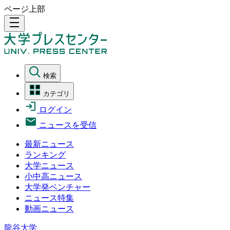
ページ上部
density_medium
検索
カテゴリ
ログイン
ニュースを受信
最新ニュース
ランキング
大学ニュース
小中高ニュース
大学発ベンチャー
ニュース特集
動画ニュース
龍谷大学