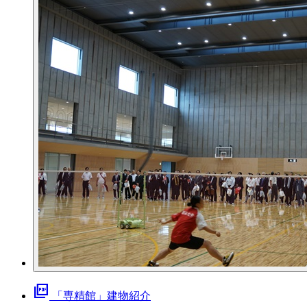
picture_as_pdf
「専精館」建物紹介