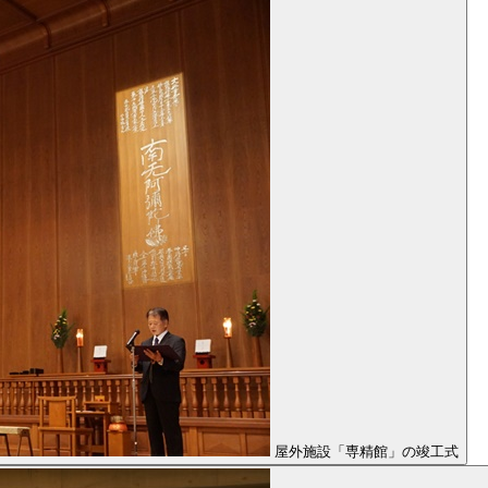
屋外施設「専精館」の竣工式