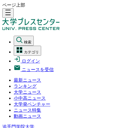
ページ上部
density_medium
検索
カテゴリ
ログイン
ニュースを受信
最新ニュース
ランキング
大学ニュース
小中高ニュース
大学発ベンチャー
ニュース特集
動画ニュース
追手門学院大学