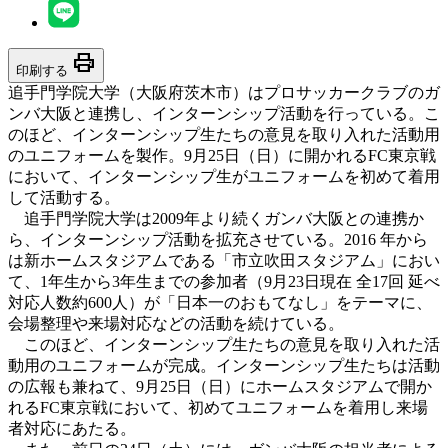
print
印刷する
追手門学院大学（大阪府茨木市）はプロサッカークラブのガ
ンバ大阪と連携し、インターンシップ活動を行っている。こ
のほど、インターンシップ生たちの意見を取り入れた活動用
のユニフォームを製作。9月25日（日）に開かれるFC東京戦
において、インターンシップ生がユニフォームを初めて着用
して活動する。
追手門学院大学は2009年より続くガンバ大阪との連携か
ら、インターンシップ活動を拡充させている。2016 年から
は新ホームスタジアムである「市立吹田スタジアム」におい
て、1年生から3年生までの参加者（9月23日現在 全17回 延べ
対応人数約600人）が「日本一のおもてなし」をテーマに、
会場整理や来場対応などの活動を続けている。
このほど、インターンシップ生たちの意見を取り入れた活
動用のユニフォームが完成。インターンシップ生たちは活動
の広報も兼ねて、9月25日（日）にホームスタジアムで開か
れるFC東京戦において、初めてユニフォームを着用し来場
者対応にあたる。