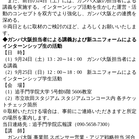
また、前日の24日（土）には、ガンバ大阪の担当者による
講義を実施する。インターンシップ活動を生かした運営・活
動のコンセプトを双方でより強化し、ガンバ大阪との連携を
深める。
※両日ともに取材のご検討のほど、よろしくお願いいたしま
す。
◆ガンバ大阪担当者による講義および新ユニフォームによる
インターンシップ生の活動
【日 時】
（1）9月24日（土）13：20～14：00 ガンバ大阪担当者によ
る講義
（2）9月25日（日）12：00～18：00 新ユニフォームによる
インターンシップ学生活動
【会 場】
（1）追手門学院大学 5号館6階 5606教室
（2）市立吹田スタジアム スタジアムコンコース内 各チケッ
トチェック箇所
※取材いただける場合は、事前にご連絡いただきますと所定
の場所を案内します。
当日連絡先：追手門学院広報課（090-5658-7300）
【講 師】
ガンバ大阪 事業部 スポンサー営業・アジア戦略担当 河合