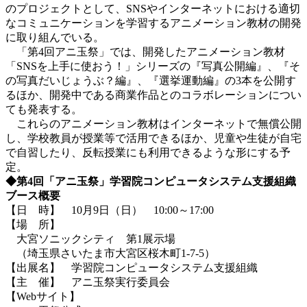
のプロジェクトとして、SNSやインターネットにおける適切
なコミュニケーションを学習するアニメーション教材の開発
に取り組んでいる。
「第4回アニ玉祭」では、開発したアニメーション教材
「SNSを上手に使おう！」シリーズの『写真公開編』、『そ
の写真だいじょうぶ？編』、『選挙運動編』の3本を公開す
るほか、開発中である商業作品とのコラボレーションについ
ても発表する。
これらのアニメーション教材はインターネットで無償公開
し、学校教員が授業等で活用できるほか、児童や生徒が自宅
で自習したり、反転授業にも利用できるような形にする予
定。
◆第4回「アニ玉祭」学習院コンピュータシステム支援組織
ブース概要
【日 時】 10月9日（日） 10:00～17:00
【場 所】
大宮ソニックシティ 第1展示場
（埼玉県さいたま市大宮区桜木町1-7-5）
【出展名】 学習院コンピュータシステム支援組織
【主 催】 アニ玉祭実行委員会
【Webサイト】