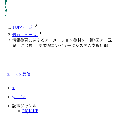
chevron_forward
TOPページ
chevron_forward
最新ニュース
情報教育に関するアニメーション教材を「第4回アニ玉
祭」に出展 — 学習院コンピュータシステム支援組織
ニュースを受信
x
youtube
記事ジャンル
PICK UP