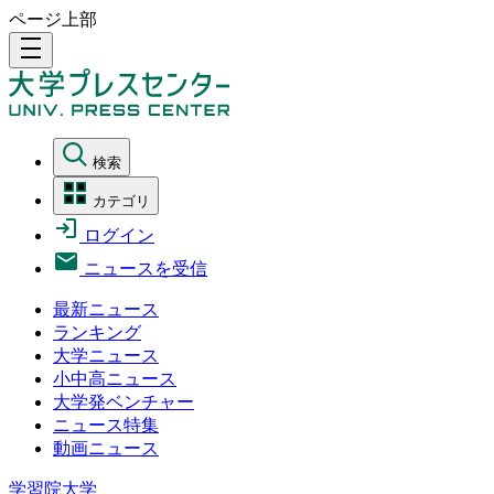
ページ上部
density_medium
検索
カテゴリ
ログイン
ニュースを受信
最新ニュース
ランキング
大学ニュース
小中高ニュース
大学発ベンチャー
ニュース特集
動画ニュース
学習院大学