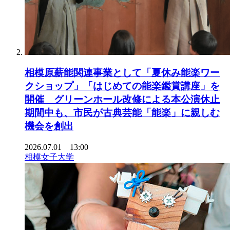
相模原薪能関連事業として「夏休み能楽ワー
クショップ」「はじめての能楽鑑賞講座」を
開催 グリーンホール改修による本公演休止
期間中も、市民が古典芸能「能楽」に親しむ
機会を創出
2026.07.01 13:00
相模女子大学