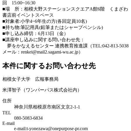
回 15:00~16:30
■場 所：相模大野ステーションスクエアA館6階 くまざわ
書店前イベントスペース
■対象者:小学4~6年生の方(各回定員10名)
■持ち物:筆記用具(鉛筆またはシャープペンシル)
■申し込み締切：6月13日（金）
■講座申し込みに関する問い合わせ先：
夢をかなえるセンター 連携教育推進課（TEL:042-813-5038
メール：renkei@mail2.sagami-wu.ac.jp）
本件に関するお問い合わせ先
相模女子大学 広報事務局
米澤智子（ワンパーパス株式会社内）
住所
神奈川県相模原市南区文京2-1-1
TEL
080-5083-6834
E-mail
e-mail:t-yonezawa@onepurpose-pr.com