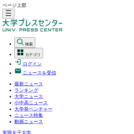
ページ上部
density_medium
検索
カテゴリ
ログイン
ニュースを受信
最新ニュース
ランキング
大学ニュース
小中高ニュース
大学発ベンチャー
ニュース特集
動画ニュース
実践女子大学