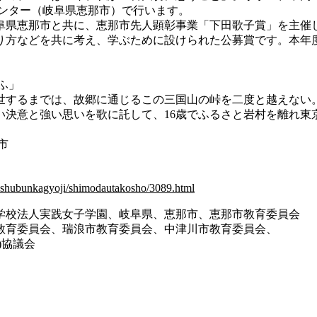
センター（岐阜県恵那市）で行います。
県恵那市と共に、恵那市先人顕彰事業「下田歌子賞」を主催
り方などを共に考え、学ぶために設けられた公募賞です。本年
ふ」
世するまでは、故郷に通じるこの三国山の峠を二度と越えない
い決意と強い思いを歌に託して、16歳でふるさと岩村を離れ東
市
kushubunkagyoji/shimodautakosho/3089.html
学校法人実践女子学園、岐阜県、恵那市、恵那市教育委員会
教育委員会、瑞浪市教育委員会、中津川市教育委員会、
協議会