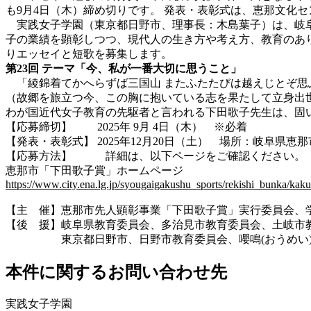
も9月4日（木）締め切りです。 発表・表彰式は、恵那文化
実践女子学園（東京都日野市、理事長：木島葉子）は、岐阜
子の業績を顕彰しつつ、現代人の生き方や考え方、教育のあ
りエッセイと短歌を募集します。
第23回 テーマ「今、私が一番大切に思うこと」
「綾錦着てかへらずば三国山 またふたたびは越えじとぞ思
（故郷を旅立つ今、この胸に抱いている志を果たして立身出
わが国近代女子教育の先駆者と言われる下田歌子先生は、固
【応募締切】 2025年 9月 4日（木） ※必着
【発表・表彰式】 2025年12月20日（土） 場所：岐阜県恵那
【応募方法】 詳細は、以下ページをご確認ください。
恵那市「下田歌子賞」ホームページ
https://www.city.ena.lg.jp/syougaigakushu_sports/rekishi_bunka/ka
【主 催】恵那市先人顕彰事業「下田歌子賞」実行委員会、
【後 援】岐阜県教育委員会、多治見市教育委員会、土岐市
東京都日野市、日野市教育委員会、嚶鳴(おうめい)
本件に関するお問い合わせ先
実践女子学園