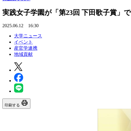
実践女子学園が「第23回 下田歌子賞」
2025.06.12 16:30
大学ニュース
イベント
産官学連携
地域貢献
print
印刷する