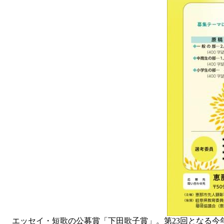
エッセイ・短歌の公募賞「下田歌子賞」。第23回となる今