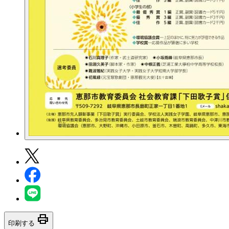
print
印刷する