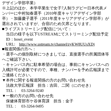
デザイン学部卒業）
※上記のほか、本学卒業生で女子7人制ラグビー日本代表メ
ンバーに中村知春選手（2010年度キャリアデザイン学部
卒）・加藤慶子選手（2011年度キャリアデザイン学部卒）が
選出されていますが、合宿のため欠席となります。
■ライブストリーミング配信について：
当日の様子を以下USTREAMにてストリーミング配信予定
ID：hosei_event
URL:
http://www.ustream.tv/channel/zyKW8UUsXDj
■報道関係の方へ：
・選手への個別取材につきましては、直接選手の所属団体等
へご確認下さい。
・キャンパス内に駐車希望の場合は、事前にキャンパスへの
入構許可が必要ですので、車種、ナンバーを予め広報課まで
ご連絡ください。
▼本件に関する報道関係の方のお問い合わせ先
法政大学広報課 担当：吉田、二関（にのせき）
TEL： 03-3264-9240
▼一般の方のお問い合わせ先
保健体育部市ケ谷体育課 担当：金子
TEL： 03-3264-9495