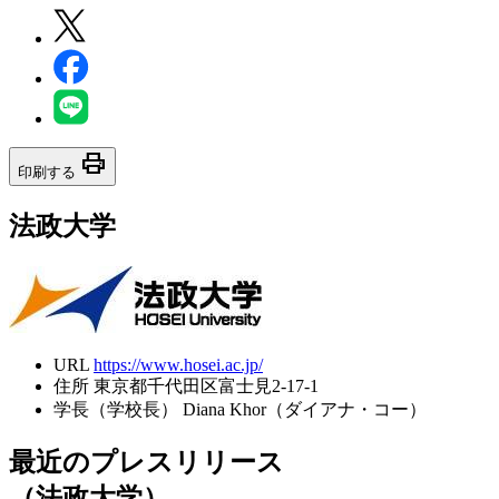
print
印刷する
法政大学
URL
https://www.hosei.ac.jp/
住所
東京都千代田区富士見2-17-1
学長（学校長）
Diana Khor（ダイアナ・コー）
最近のプレスリリース
（法政大学）