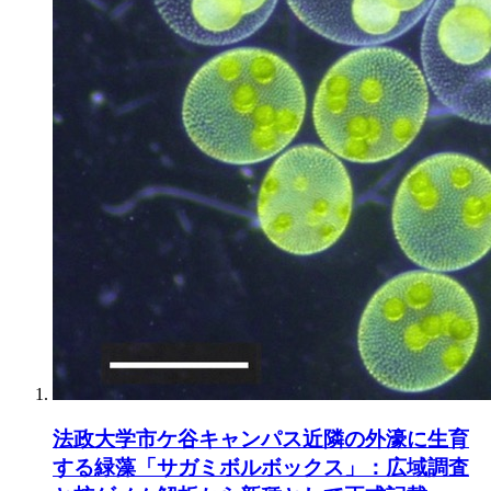
法政大学市ケ谷キャンパス近隣の外濠に生育
する緑藻「サガミボルボックス」：広域調査