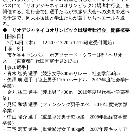
パスにて「リオデジャネイロオリンピック出場者壮行会」を
開催する。壮行会では選手たちが挨拶や大会への決意を述べ
る予定で、同大応援団と学生たちが選手たちへエールを送
る。
◆「リオデジャネイロオリンピック出場者壮行会」開催概要
【開催日】
7月14日（木） 12:50～13:20（12:15報道受付開始）
【場 所】
市ケ谷キャンパス ボアソナード・タワー1階「ヘリオ
ス」（東京都千代田区富士見2-17-1）
【参加選手】
・青木 智美 選手（競泳女子800ｍリレー 社会学部4年）
・矢澤 航 選手（陸上男子110ｍハードル 2013年度社会学部
卒業）
・金丸 祐三 選手（陸上男子400ｍ 2010年度現代福祉学部卒
業）
・見延 和靖 選手（フェンシング男子エペ 2010年度法学部
卒業）
・中山 陽介 選手（重量挙げ男子62kg級 2008年度経営学部
卒業）
・三宅 宏実 選手（重量挙げ女子48kg級 2007年度キャリア