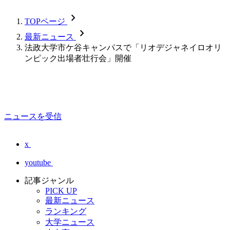
chevron_forward
TOPページ
chevron_forward
最新ニュース
法政大学市ケ谷キャンパスで「リオデジャネイロオリ
ンピック出場者壮行会」開催
ニュースを受信
x
youtube
記事ジャンル
PICK UP
最新ニュース
ランキング
大学ニュース