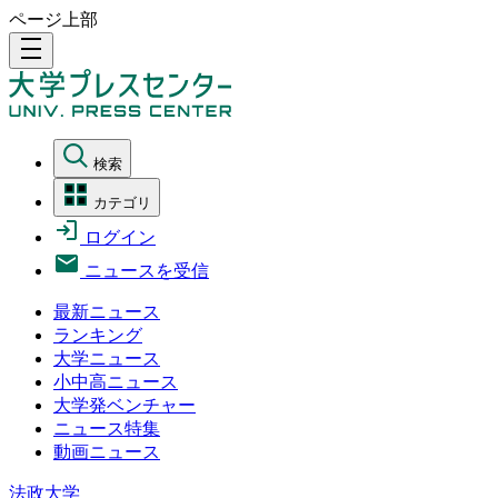
ページ上部
density_medium
検索
カテゴリ
ログイン
ニュースを受信
最新ニュース
ランキング
大学ニュース
小中高ニュース
大学発ベンチャー
ニュース特集
動画ニュース
法政大学