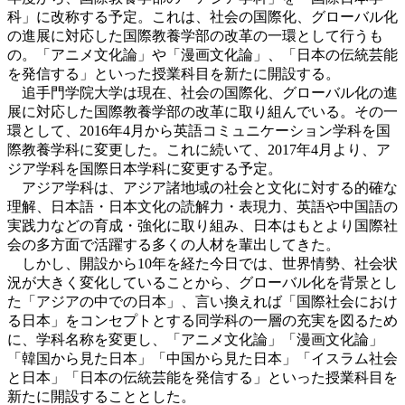
科」に改称する予定。これは、社会の国際化、グローバル化
の進展に対応した国際教養学部の改革の一環として行うも
の。「アニメ文化論」や「漫画文化論」、「日本の伝統芸能
を発信する」といった授業科目を新たに開設する。
追手門学院大学は現在、社会の国際化、グローバル化の進
展に対応した国際教養学部の改革に取り組んでいる。その一
環として、2016年4月から英語コミュニケーション学科を国
際教養学科に変更した。これに続いて、2017年4月より、ア
ジア学科を国際日本学科に変更する予定。
アジア学科は、アジア諸地域の社会と文化に対する的確な
理解、日本語・日本文化の読解力・表現力、英語や中国語の
実践力などの育成・強化に取り組み、日本はもとより国際社
会の多方面で活躍する多くの人材を輩出してきた。
しかし、開設から10年を経た今日では、世界情勢、社会状
況が大きく変化していることから、グローバル化を背景とし
た「アジアの中での日本」、言い換えれば「国際社会におけ
る日本」をコンセプトとする同学科の一層の充実を図るため
に、学科名称を変更し、「アニメ文化論」「漫画文化論」
「韓国から見た日本」「中国から見た日本」「イスラム社会
と日本」「日本の伝統芸能を発信する」といった授業科目を
新たに開設することとした。