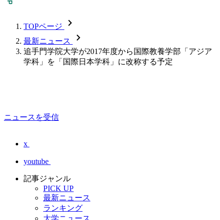
chevron_forward
TOPページ
chevron_forward
最新ニュース
追手門学院大学が2017年度から国際教養学部「アジア
学科」を「国際日本学科」に改称する予定
ニュースを受信
x
youtube
記事ジャンル
PICK UP
最新ニュース
ランキング
大学ニュース