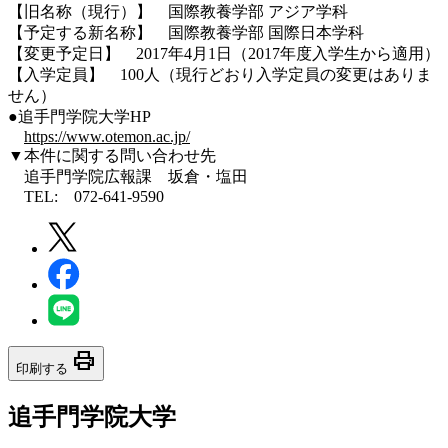
【旧名称（現行）】 国際教養学部 アジア学科
【予定する新名称】 国際教養学部 国際日本学科
【変更予定日】 2017年4月1日（2017年度入学生から適用）
【入学定員】 100人（現行どおり入学定員の変更はありま
せん）
●追手門学院大学HP
https://www.otemon.ac.jp/
▼本件に関する問い合わせ先
追手門学院広報課 坂倉・塩田
TEL: 072-641-9590
print
印刷する
追手門学院大学