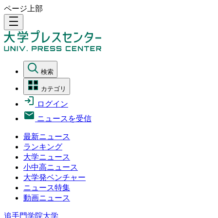
ページ上部
density_medium
検索
カテゴリ
ログイン
ニュースを受信
最新ニュース
ランキング
大学ニュース
小中高ニュース
大学発ベンチャー
ニュース特集
動画ニュース
追手門学院大学