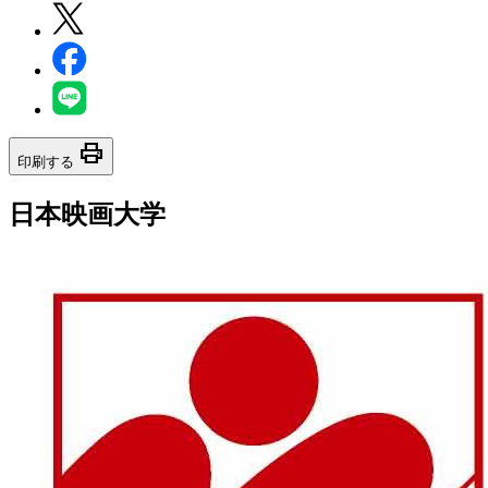
print
印刷する
日本映画大学