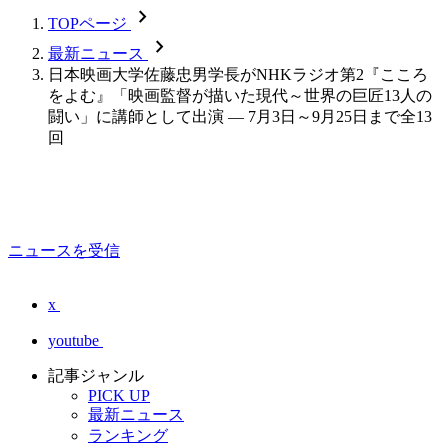
chevron_forward
TOPページ
chevron_forward
最新ニュース
日本映画大学佐藤忠男学長がNHKラジオ第2『こころ
をよむ』「映画監督が描いた現代～世界の巨匠13人の
闘い」に講師として出演 — 7月3日～9月25日まで全13
回
ニュースを受信
x
youtube
記事ジャンル
PICK UP
最新ニュース
ランキング