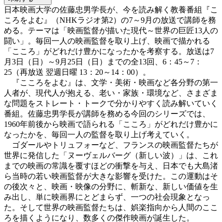
日本映画大学の佐藤忠男学長が、今を読み解く教養番組『こ
ころをよむ』（NHKラジオ第2）の7～9月の放送で講師を務
める。テーマは「映画監督が描いた現代～世界の巨匠13人の
闘い」。毎回一人の映画監督を取り上げ、映画で描かれる
「こころ」がどれだけ豊かになったかを考察する。放送は7
月3日（日）～9月25日（日）までの全13回、6：45～7：
25（再放送 翌週日曜 13：20～14：00）。
『こころをよむ』は、文学・美術・映画など各分野の第一
人者が、現代人が抱える、老い・家族・環境など、さまざま
な問題をストレート・トークで分かりやすく読み解いていく
番組。佐藤忠男学長が講師を務める今回のシリーズでは、
1960年前後から映画で語られる「こころ」がどれだけ豊かに
なったかを、毎回一人の監督を取り上げ考えていく。
ゴダールやトリュフォーなど、フランスの映画監督たちが
世界に発信した「ヌーヴェルバーグ（新しい波）」は、これ
までの映画の常識を覆すほどの衝撃を与え、日本でも大島渚
ら当時の若い映画監督が大きな影響を受けた。この運動はそ
の後次々と、映画・映像の分野に、斬新な、新しい価値を生
み出し、単に映画界にとどまらず、一つの社会現象となっ
た。そして世界の映画監督たちは、娯楽指向から人間のここ
ろを描くようになり、数多くの傑作映画が誕生した。