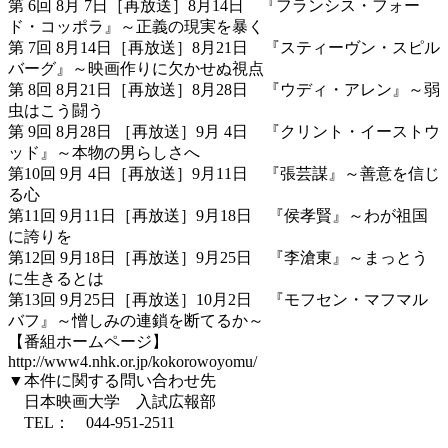
第 6回 8月 7日［再放送］8月14日 『フランシス・フォー
ド・コッポラ』～正義の現実を暴く
第 7回 8月14日［再放送］8月21日 『スティーヴン・スピル
バーグ』～映画作りに欠かせぬ視点
第 8回 8月21日［再放送］8月28日 『ウディ・アレン』～弱
虫はこう闘う
第 9回 8月28日 ［再放送］9月 4日 『クリント・イーストウ
ッド』～本物の男らしさへ
第10回 9月 4日［再放送］9月11日 『張芸謀』～善意を信じ
る心
第11回 9月11日［再放送］9月18日 『侯孝賢』～わが祖国
に誇りを
第12回 9月18日［再放送］9月25日 『李滄東』～まっとう
に生きるとは
第13回 9月25日［再放送］10月2日 『モフセン・マフマル
バフ』～憎しみの連鎖を断てるか～
【番組ホームページ】
http://www4.nhk.or.jp/kokorowoyomu/
▼本件に関する問い合わせ先
日本映画大学 入試広報部
TEL： 044-951-2511