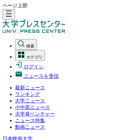
ページ上部
density_medium
検索
カテゴリ
ログイン
ニュースを受信
最新ニュース
ランキング
大学ニュース
小中高ニュース
大学発ベンチャー
ニュース特集
動画ニュース
日本映画大学