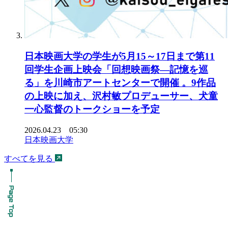
日本映画大学の学生が5月15～17日まで第11
回学生企画上映会「回想映画祭―記憶を巡
る」を川崎市アートセンターで開催 。9作品
の上映に加え、沢村敏プロデューサー、犬童
一心監督のトークショーを予定
2026.04.23 05:30
日本映画大学
すべてを見る