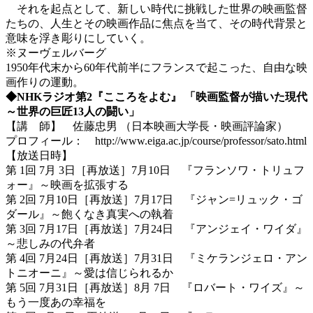
それを起点として、新しい時代に挑戦した世界の映画監督
たちの、人生とその映画作品に焦点を当て、その時代背景と
意味を浮き彫りにしていく。
※ヌーヴェルバーグ
1950年代末から60年代前半にフランスで起こった、自由な映
画作りの運動。
◆NHKラジオ第2『こころをよむ』 「映画監督が描いた現代
～世界の巨匠13人の闘い」
【講 師】 佐藤忠男 （日本映画大学長・映画評論家）
プロフィール： http://www.eiga.ac.jp/course/professor/sato.html
【放送日時】
第 1回 7月 3日［再放送］7月10日 『フランソワ・トリュフ
ォー』～映画を拡張する
第 2回 7月10日［再放送］7月17日 『ジャン=リュック・ゴ
ダール』～飽くなき真実への執着
第 3回 7月17日［再放送］7月24日 『アンジェイ・ワイダ』
～悲しみの代弁者
第 4回 7月24日［再放送］7月31日 『ミケランジェロ・アン
トニオーニ』～愛は信じられるか
第 5回 7月31日［再放送］8月 7日 『ロバート・ワイズ』～
もう一度あの幸福を