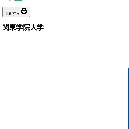
print
印刷する
関東学院大学