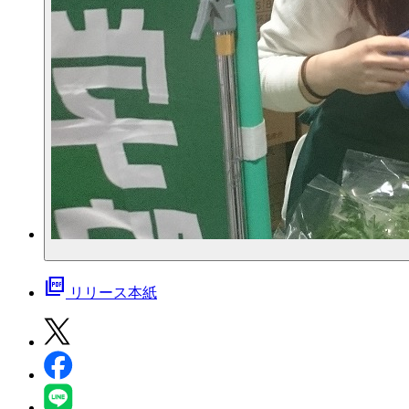
picture_as_pdf
リリース本紙