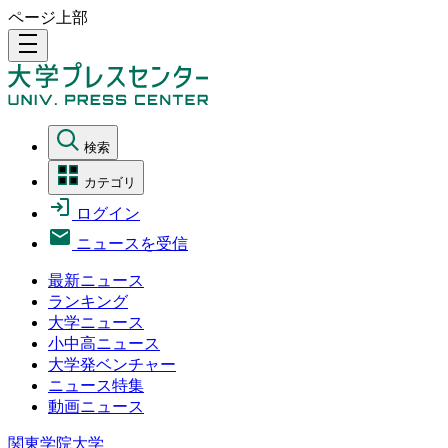
ページ上部
density_medium
検索
カテゴリ
ログイン
ニュースを受信
最新ニュース
ランキング
大学ニュース
小中高ニュース
大学発ベンチャー
ニュース特集
動画ニュース
関東学院大学