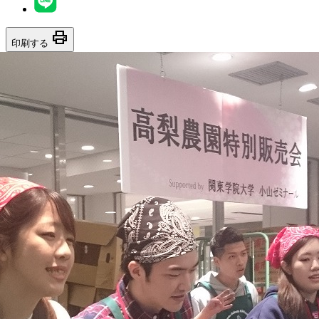
print
印刷する