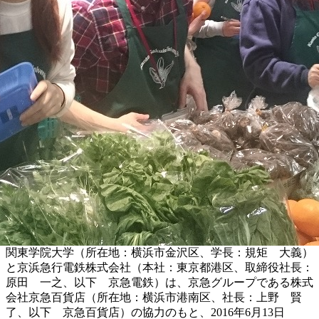
関東学院大学（所在地：横浜市金沢区、学長：規矩 大義）
と京浜急行電鉄株式会社（本社：東京都港区、取締役社長：
原田 一之、以下 京急電鉄）は、京急グループである株式
会社京急百貨店（所在地：横浜市港南区、社長：上野 賢
了、以下 京急百貨店）の協力のもと、2016年6月13日