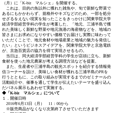
（月）に「K-biz マルシェ」を開催する。
これは、目的の魚以外に獲れた雑魚や、旬で新鮮な野菜で
あるにもかかわらず、規格外やキズなどのため、一部を処分
せざるをえない現実を知ったことをきっかけに関東学院大学
経済学部経営学科の学生が考案した、「地元、三浦半島で獲
れた美味しく新鮮な野菜や地元漁港の海産物などを、地域の
皆さまにお求めになりやすい価格でお届けし実際に味わって
いただくことで、地元食材や地場産業と地域の魅力を発信し
たい」というビジネスアイデアを、関東学院大学と京急電鉄
が、京急百貨店の協力を得て実現させるもの。
当日は、同大経済学部経営学科の学生が店頭に立ち、新鮮
食材を使った地元農家が考える調理方法などを提案。
また、生産者や三浦半島の観光スポットを紹介する情報発
信コーナーを設け、美味しい食材が獲れる三浦半島のPRを
行うとともに、この取り組みが実現するまでのゼミナールの
活動紹介や、催事を通して学生が伝えたいテーマを盛り込ん
だパネル展示もあわせて実施する。
◆「K-biz マルシェ」について
１．開催日時
2016年6月13日（月） 11：00から
※販売商品がなくなり次第終了させていただきます