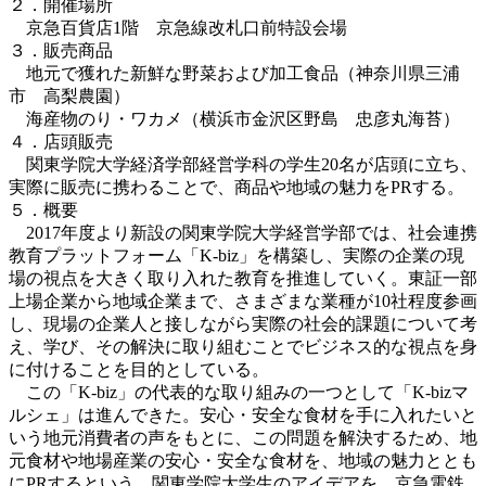
２．開催場所
京急百貨店1階 京急線改札口前特設会場
３．販売商品
地元で獲れた新鮮な野菜および加工食品（神奈川県三浦
市 高梨農園）
海産物のり・ワカメ（横浜市金沢区野島 忠彦丸海苔）
４．店頭販売
関東学院大学経済学部経営学科の学生20名が店頭に立ち、
実際に販売に携わることで、商品や地域の魅力をPRする。
５．概要
2017年度より新設の関東学院大学経営学部では、社会連携
教育プラットフォーム「K-biz」を構築し、実際の企業の現
場の視点を大きく取り入れた教育を推進していく。東証一部
上場企業から地域企業まで、さまざまな業種が10社程度参画
し、現場の企業人と接しながら実際の社会的課題について考
え、学び、その解決に取り組むことでビジネス的な視点を身
に付けることを目的としている。
この「K-biz」の代表的な取り組みの一つとして「K-bizマ
ルシェ」は進んできた。安心・安全な食材を手に入れたいと
いう地元消費者の声をもとに、この問題を解決するため、地
元食材や地場産業の安心・安全な食材を、地域の魅力ととも
にPRするという、関東学院大学生のアイデアを、京急電鉄