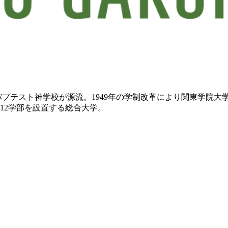
浜バプテスト神学校が源流。1949年の学制改革により関東学院
12学部を設置する総合大学。