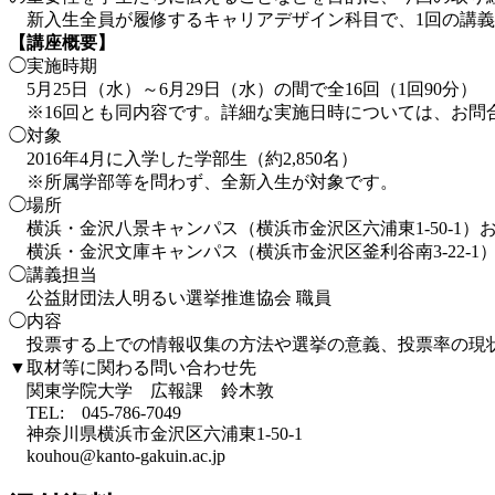
新入生全員が履修するキャリアデザイン科目で、1回の講義
【講座概要】
◯実施時期
5月25日（水）～6月29日（水）の間で全16回（1回90分）
※16回とも同内容です。詳細な実施日時については、お問
◯対象
2016年4月に入学した学部生（約2,850名）
※所属学部等を問わず、全新入生が対象です。
◯場所
横浜・金沢八景キャンパス（横浜市金沢区六浦東1-50-1）
横浜・金沢文庫キャンパス（横浜市金沢区釜利谷南3-22-1
◯講義担当
公益財団法人明るい選挙推進協会 職員
◯内容
投票する上での情報収集の方法や選挙の意義、投票率の現
▼取材等に関わる問い合わせ先
関東学院大学 広報課 鈴木敦
TEL: 045-786-7049
神奈川県横浜市金沢区六浦東1-50-1
kouhou@kanto-gakuin.ac.jp