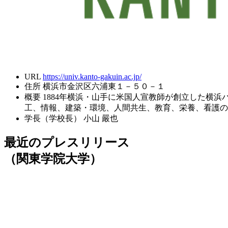
URL
https://univ.kanto-gakuin.ac.jp/
住所
横浜市金沢区六浦東１－５０－１
概要
1884年横浜・山手に米国人宣教師が創立した横
工、情報、建築・環境、人間共生、教育、栄養、看護の
学長（学校長）
小山 嚴也
最近のプレスリリース
（関東学院大学）