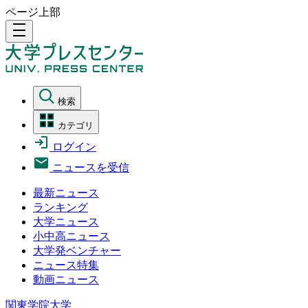
ページ上部
density_medium
検索
カテゴリ
ログイン
ニュースを受信
最新ニュース
ランキング
大学ニュース
小中高ニュース
大学発ベンチャー
ニュース特集
動画ニュース
関東学院大学