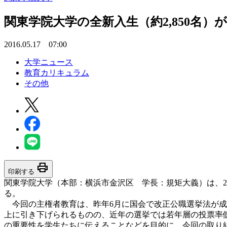
関東学院大学の全新入生（約2,850名）
2016.05.17 07:00
大学ニュース
教育カリキュラム
その他
print
印刷する
関東学院大学（本部：横浜市金沢区 学長：規矩大義）は、20
る。
今回の主権者教育は、昨年6月に国会で改正公職選挙法が成立
上に引き下げられるものの、近年の選挙では若年層の投票率
の重要性を学生たちに伝えることなどを目的に、今回の取り