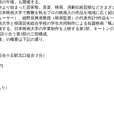
楽の午後」も開催する。
9年より始まった芸術祭。音楽、映画、演劇伝統芸能などさまざ
本映画大学で教鞭を執るプロの映画人の作品を地域に広く紹介
ューサー）、細野辰興准教授（映画監督）の代表作計9作品を
映画大学と韓国芸術総合学校の学生共同制作による短篇映画『蝋
催する。日本映画大学の卒業制作を上映する第1部、キートン
語り合う第3部の三部構成。
後」の概要は下記の通り。
百合ケ丘駅北口徒歩３分）
円
入り）