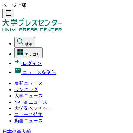
ページ上部
density_medium
検索
カテゴリ
ログイン
ニュースを受信
最新ニュース
ランキング
大学ニュース
小中高ニュース
大学発ベンチャー
ニュース特集
動画ニュース
日本映画大学