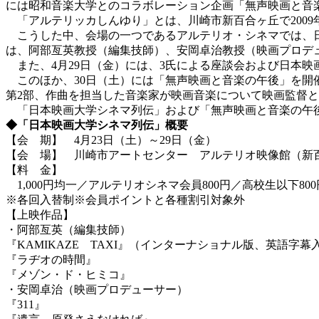
には昭和音楽大学とのコラボレーション企画「無声映画と音
「アルテリッカしんゆり」とは、川崎市新百合ヶ丘で200
こうした中、会場の一つであるアルテリオ・シネマでは、日
は、阿部亙英教授（編集技師）、安岡卓治教授（映画プロデ
また、4月29日（金）には、3氏による座談会および日本
このほか、30日（土）には「無声映画と音楽の午後」を開
第2部、作曲を担当した音楽家が映画音楽について映画監督と
「日本映画大学シネマ列伝」および「無声映画と音楽の午
◆「日本映画大学シネマ列伝」概要
【会 期】 4月23日（土）～29日（金）
【会 場】 川崎市アートセンター アルテリオ映像館（新
【料 金】
1,000円均一／アルテリオシネマ会員800円／高校生以下800
※各回入替制※会員ポイントと各種割引対象外
【上映作品】
・阿部亙英（編集技師）
『KAMIKAZE TAXI』（インターナショナル版、英語字幕
『ラヂオの時間』
『メゾン・ド・ヒミコ』
・安岡卓治（映画プロデューサー）
『311』