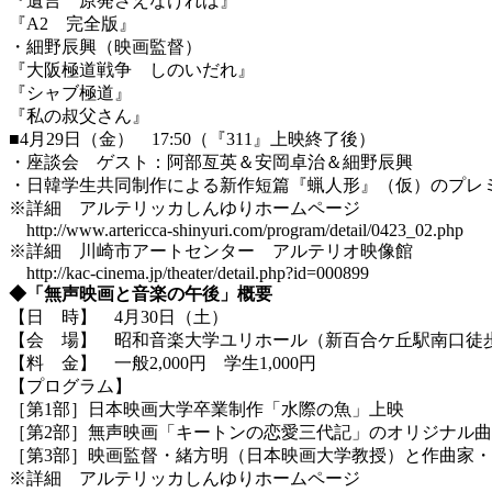
『遺言 原発さえなければ』
『A2 完全版』
・細野辰興（映画監督）
『大阪極道戦争 しのいだれ』
『シャブ極道』
『私の叔父さん』
■4月29日（金） 17:50（『311』上映終了後）
・座談会 ゲスト：阿部亙英＆安岡卓治＆細野辰興
・日韓学生共同制作による新作短篇『蝋人形』（仮）のプレ
※詳細 アルテリッカしんゆりホームページ
http://www.artericca-shinyuri.com/program/detail/0423_02.php
※詳細 川崎市アートセンター アルテリオ映像館
http://kac-cinema.jp/theater/detail.php?id=000899
◆「無声映画と音楽の午後」概要
【日 時】 4月30日（土）
【会 場】 昭和音楽大学ユリホール（新百合ケ丘駅南口徒
【料 金】 一般2,000円 学生1,000円
【プログラム】
［第1部］日本映画大学卒業制作「水際の魚」上映
［第2部］無声映画「キートンの恋愛三代記」のオリジナル
［第3部］映画監督・緒方明（日本映画大学教授）と作曲家・
※詳細 アルテリッカしんゆりホームページ