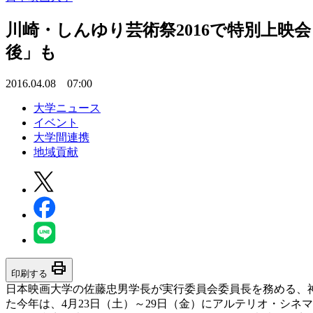
川崎・しんゆり芸術祭2016で特別上映
後」も
2016.04.08 07:00
大学ニュース
イベント
大学間連携
地域貢献
print
印刷する
日本映画大学の佐藤忠男学長が実行委員会委員長を務める、神
た今年は、4月23日（土）～29日（金）にアルテリオ・シ