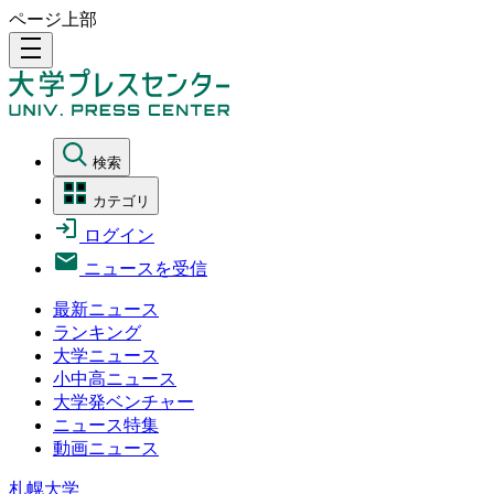
ページ上部
density_medium
検索
カテゴリ
ログイン
ニュースを受信
最新ニュース
ランキング
大学ニュース
小中高ニュース
大学発ベンチャー
ニュース特集
動画ニュース
札幌大学