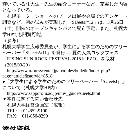
輝いている札大生・先生の紹介コーナーなど、充実した内容
となっている。
札幌モーターショーへのブース出展や会場でのアンケート
調査など、初の試みが実現した「SUeets!#12」は、3月26日
（土）開催のオープンキャンパスで配布予定。また、札幌大
学HPでも閲覧可能。
（参考）
札幌大学学生広報委員会が、学生による学生のためのフリー
ペーパー「SUeets!#11」を発行 — 夏の人気ロックフェス
「RISING SUN ROCK FESTIVAL 2015 in EZO」を取材
（2015/09/29）
http://www.u-presscenter.jp/modules/bulletin/index.php?
page=article&storyid=8518
●「大学生による学生のためのフリーペーパー『SUeets!』」
について（札幌大学HP内）
http://www.sapporo-u.ac.jp/univ_guide/sueets.html
▼本件に関する問い合わせ先
札幌大学経営企画室（広報）
TEL: 011-852-9190
FAX: 011-856-8290
添付資料