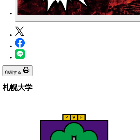
print
印刷する
札幌大学