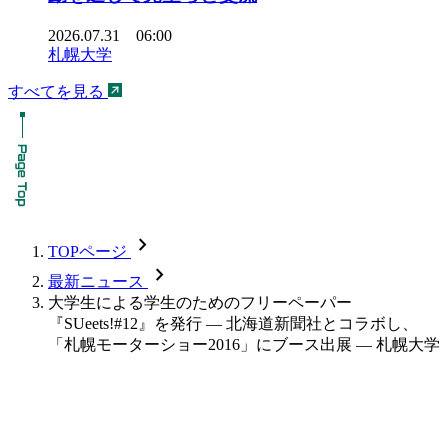
2026.07.31 06:00
札幌大学
すべてを見る
chevron_forward
TOPページ
chevron_forward
最新ニュース
大学生による学生のためのフリーペーパー
『SUeets!#12』を発行 — 北海道新聞社とコラボし、
「札幌モーターショー2016」にブース出展 — 札幌大学