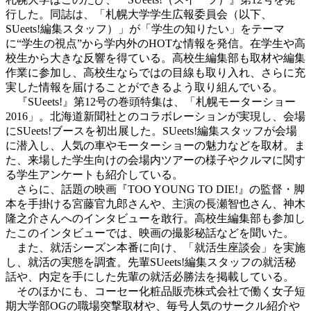
行した。同誌は、「札幌大学学生広報委員会（以下、
SUeets!編集スタッフ）」が「学生の知りたい」をテーマ
に“学生の視点”から学内外のHOTな情報を発信。在学生や高
校生から大きな反響を得ている。高校生編集部も取材や編集
作業に参加し、高校生ならではの目線も取り入れ、さらに充
実した情報を届けることができるよう取り組んでいる。
『SUeets!』第12号の巻頭特集は、「札幌モーターショー
2016」。北海道新聞社とのコラボレーションが実現し、会場
にSUeets!ブースを初出展した。SUeets!編集スタッフが会場
に潜入し、人気の車やモーターショーの魅力などを取材。ま
た、来場した学生向けの会場内ツアーの様子やクルマに関す
る学生アンケートも紹介している。
さらに、話題の映画『TOO YOUNG TO DIE!』の監督・脚
本を手掛ける宮藤官九郎さんや、主演の長瀬智也さん、神木
隆之介さんへのインタビューを敢行。高校生編集部も参加し
たこのインタビューでは、映画の撮影秘話などを聞いた。
また、就活シーズン本番に向け、「就活生座談会」を実施
し、就活の実態を調査。先輩SUeets!編集スタッフの就活秘
話や、内定を手にした先輩の就活必勝法を掲載している。
そのほかにも、コーセー化粧品販売株式会社で働く女子短
期大学部OGの職場突撃取材や、毎号人気のサークル紹介や