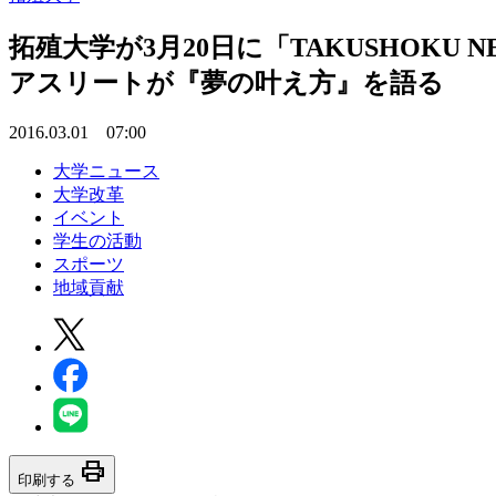
拓殖大学が3月20日に「TAKUSHOKU
アスリートが『夢の叶え方』を語る
2016.03.01 07:00
大学ニュース
大学改革
イベント
学生の活動
スポーツ
地域貢献
print
印刷する