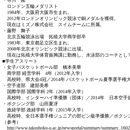
・寺川 綾
ロンドン五輪メダリスト
1984年、大阪府大阪市生まれ。
2012年ロンドンオリンピック競泳で銅メダルを獲得。
現在はミズノ株式会社 スイムチームに所属。
・藤野 舞子
北京五輪競泳出場 拓殖大学商学部卒
1983年、東京都足立区生まれ。
2008年北京オリンピック競泳に出場。
現在は拓殖大学体育振興課に勤務し、水泳部のコーチとし
■学生アスリート
・女子バスケットボール部 橋本美華
商学部 経営学科 4年（2012年入学）
高校時、県大会4冠／2014年 バスケットボール夏季選手
・空手道部 建部美希
国際学部 国際学科 2年（2014年入学）
高校時、インターハイ準優勝（団体）／2014年 日本空手協
・ボクシング部 山田夏冴
政経学部 政経学科 1年（2015年入学）
高校時、全日本選手権ジュニアの部ピン級準優勝／ボクシ
（参考）
http://www.takushoku-u.ac.jp/newsportal/summary/summary_160