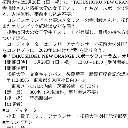
拓殖大学は3月20日（日・祝）に「TAKUSHOKU NEW
寺川綾さんと拓殖大学の女子アスリートたちが「スポーツで拓
る。入場無料、事前申し込み不要。
ロンドンオリンピック競泳メダリストの寺川綾さんと、拓殖
またオリンピック経験談などを伺う。
後半は同大の女子学生アスリートが登場し、目標の持ち方や、
ついて語る。
コーディネーターは、フリーアナウンサーで拓殖大学外国語
をコンセプトに、2020年に向けた“夢”を語り合う。
◆「TAKUSHOKU NEW ORANGE スポーツフォー
【開催日時】 3月20日（日・祝） 13:00～14:30（受付開始12
【開催場所】
拓殖大学 文京キャンパス 後藤新平・新渡戸稲造記念講
〒112-8585 東京都文京区小日向3-4-14
（東京メトロ丸の内線 茗荷谷駅 徒歩3分）
【定 員】 300名（入場無料／事前申込不要）
【後 援】 読売新聞社
【出演者】
■コーディネーター
小田 貴子（フリーアナウンサー・拓殖大学 外国語学部卒
■オリンピアン