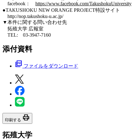
facebook：
https://www.facebook.com/TakushokuUniversity
●TAKUSHOKU NEW ORANGE PROJECT特設サイト
http://nop.takushoku-u.ac.jp/
▼本件に関する問い合わせ先
拓殖大学 広報室
TEL: 03-3947-7160
添付資料
picture_as_pdf
ファイルをダウンロード
print
印刷する
拓殖大学