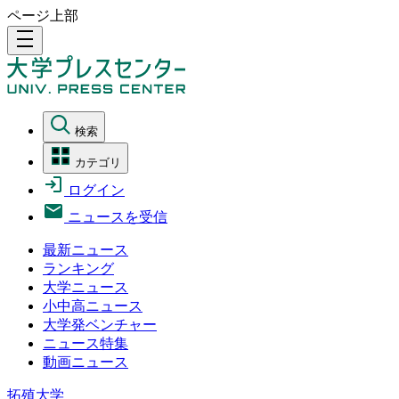
ページ上部
density_medium
検索
カテゴリ
ログイン
ニュースを受信
最新ニュース
ランキング
大学ニュース
小中高ニュース
大学発ベンチャー
ニュース特集
動画ニュース
拓殖大学