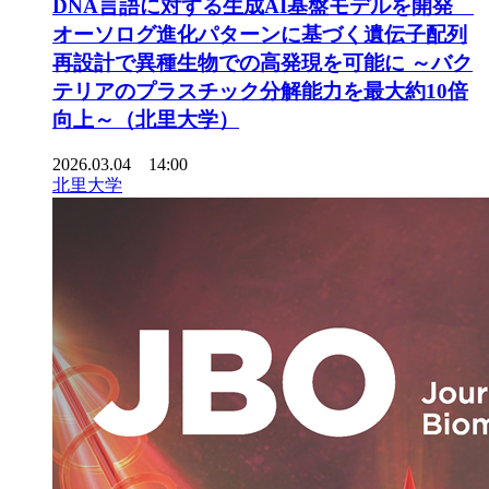
DNA言語に対する生成AI基盤モデルを開発
オーソログ進化パターンに基づく遺伝子配列
再設計で異種生物での高発現を可能に ～バク
テリアのプラスチック分解能力を最大約10倍
向上～（北里大学）
2026.03.04 14:00
北里大学