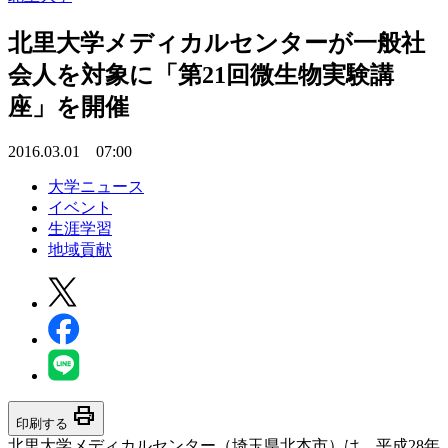
北里大学メディカルセンターが一般社
会人を対象に「第21回微生物実験講
座」を開催
2016.03.01 07:00
大学ニュース
イベント
生涯学習
地域貢献
print
印刷する
北里大学メディカルセンター（埼玉県北本市）は、平成28年