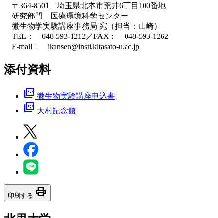
〒364-8501 埼玉県北本市荒井6丁目100番地
研究部門 医療環境科学センター
微生物学実験講座事務局 宛（担当：山崎）
TEL： 048-593-1212／FAX： 048-593-1262
E-mail：
ikansen@insti.kitasato-u.ac.jp
添付資料
picture_as_pdf
微生物実験講座申込書
picture_as_pdf
大村記念館
print
印刷する