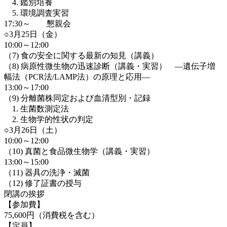
4. 鑑別培養
5. 環境調査実習
17:30～ 懇親会
○3月25日（金）
10:00～12:00
（7) 食の安全に関する最新の知見（講義）
（8) 病原性微生物の迅速診断（講義・実習） ―遺伝子増
幅法（PCR法/LAMP法）の原理と応用―
13:00～17:00
（9) 分離菌株同定および血清型別・記録
1. 生菌数測定法
2. 生物学的性状の判定
○3月26日（土）
10:00～12:00
（10) 真菌と食品微生物学（講義・実習）
13:00～15:00
（11) 器具の洗浄・滅菌
（12) 修了証書の授与
閉講の挨拶
【参加費】
75,600円（消費税を含む）
【定員】