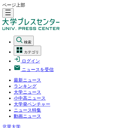
ページ上部
density_medium
検索
カテゴリ
ログイン
ニュースを受信
最新ニュース
ランキング
大学ニュース
小中高ニュース
大学発ベンチャー
ニュース特集
動画ニュース
北里大学