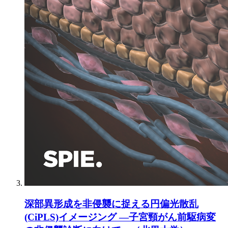
深部異形成を非侵襲に捉える円偏光散乱
(CiPLS)イメージング ―子宮頸がん前駆病変