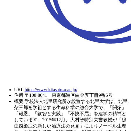
URL
https://www.kitasato-u.ac.jp/
住所
〒108-8641 東京都港区白金五丁目9番5号
概要
学校法人北里研究所が設置する北里大学は、北里
柴三郎を学祖とする生命科学の総合大学で、「開拓」
「報恩」「叡智と実践」「不撓不屈」を建学の精神と
しています。2015年12月、大村智特別栄誉教授が「線
虫感染症の新しい治療法の発見」によりノーベル生理