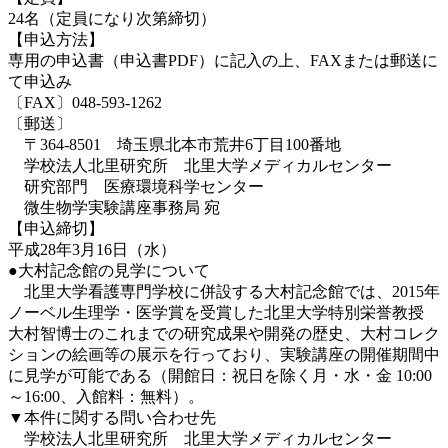
24名（定員になり次第締切）
【申込方法】
専用の申込書（申込書PDF）に記入の上、FAXまたは郵送に
て申込み
〔FAX〕048-593-1262
〔郵送〕
〒364-8501 埼玉県北本市荒井6丁目100番地
学校法人北里研究所 北里大学メディカルセンター
研究部門 医療環境科学センター
微生物学実験講座事務局 宛
【申込締切】
平成28年3月16日（水）
●大村記念館の見学について
北里大学看護専門学校に併設する大村記念館では、2015年
ノーベル生理学・医学賞を受賞した北里大学特別栄誉教授
大村智博士のこれまでの研究成果や開発の歴史、大村コレク
ションの絵画等の展示を行っており、実験講座の開催期間中
に見学が可能である（開館日：祝日を除く月・水・金 10:00
～16:00、入館料：無料）。
▼本件に関する問い合わせ先
学校法人北里研究所 北里大学メディカルセンター