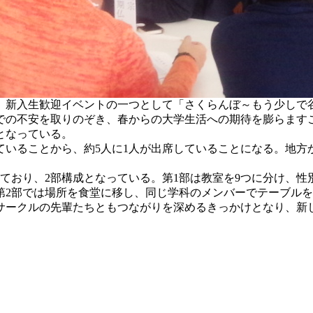
が、新入生歓迎イベントの一つとして「さくらんぼ～もう少しで
での不安を取りのぞき、春からの大学生活への期待を膨らますこ
成となっている。
していることから、約5人に1人が出席していることになる。地
しており、2部構成となっている。第1部は教室を9つに分け、
第2部では場所を食堂に移し、同じ学科のメンバーでテーブル
ークルの先輩たちともつながりを深めるきっかけとなり、新