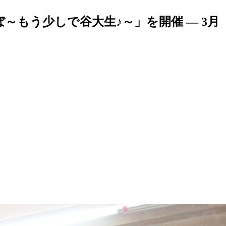
～もう少しで谷大生♪～」を開催 — 3月