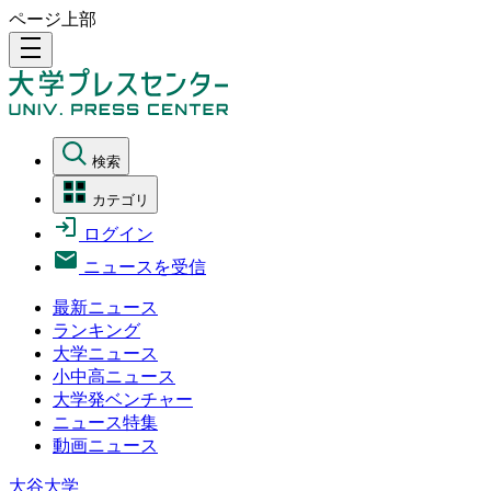
ページ上部
density_medium
検索
カテゴリ
ログイン
ニュースを受信
最新ニュース
ランキング
大学ニュース
小中高ニュース
大学発ベンチャー
ニュース特集
動画ニュース
大谷大学