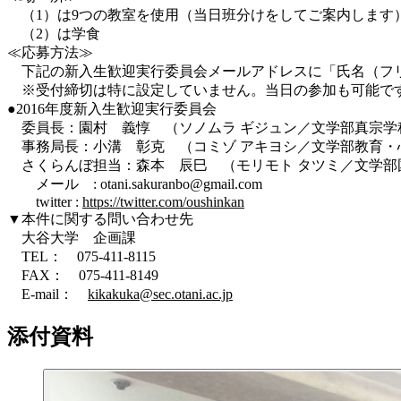
（1）は9つの教室を使用（当日班分けをしてご案内します
（2）は学食
≪応募方法≫
下記の新入生歓迎実行委員会メールアドレスに「氏名（フリ
※受付締切は特に設定していません。当日の参加も可能で
●2016年度新入生歓迎実行委員会
委員長：園村 義惇 （ソノムラ ギジュン／文学部真宗学
事務局長：小溝 彰克 （コミゾ アキヨシ／文学部教育・
さくらんぼ担当：森本 辰巳 （モリモト タツミ／文学部
メール : otani.sakuranbo@gmail.com
twitter :
https://twitter.com/oushinkan
▼本件に関する問い合わせ先
大谷大学 企画課
TEL： 075-411-8115
FAX： 075-411-8149
E-mail：
kikakuka@sec.otani.ac.jp
添付資料