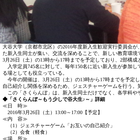
大谷大学（京都市北区）の2016年度新入生歓迎実行委員会
た新入生同士が集い、交流を深めることで、新しい教育環境
3月26日（土）の13時から17時までを予定しており、2部構
入学定員745名に対して、毎年150名に近い新入生が参加
る場としても役立っている。
今年の開催は、3月26日（土）の13時から17時までを予定
自己紹介し関係を深めるため、ジェスチャーゲームを行う。
この「さくらんぼ」は、新入生同士だけでなく、各学科やサ
◆「さくらんぼ～もう少しで谷大生♪～」詳細
≪日 時≫
2016年3月26日（土）13:00～17:00【予定】
≪内 容≫
（1）ジェスチャーゲーム「お互いの自己紹介」
（2）会食（軽食）
≪場 所≫