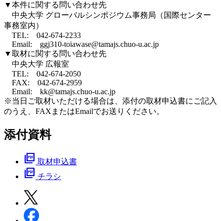
▼本件に関する問い合わせ先
中央大学 グローバルシンポジウム事務局（国際センター
事務室内）
TEL: 042-674-2233
Email: ggj310-toiawase@tamajs.chuo-u.ac.jp
▼取材に関する問い合わせ先
中央大学 広報室
TEL: 042-674-2050
FAX: 042-674-2959
Email: kk@tamajs.chuo-u.ac.jp
※当日ご取材いただける場合は、添付の取材申込書にご記入
のうえ、FAXまたはEmailでお送りください。
添付資料
picture_as_pdf
取材申込書
picture_as_pdf
チラシ