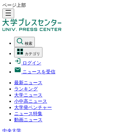
ページ上部
density_medium
検索
カテゴリ
ログイン
ニュースを受信
最新ニュース
ランキング
大学ニュース
小中高ニュース
大学発ベンチャー
ニュース特集
動画ニュース
中央大学