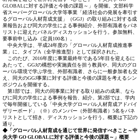
GLOBALに対する評価と今後の課題～」を開催。文部科学
省スーパーグローバル大学等事業「経済社会の発展を牽引す
るグローバル人材育成支援」（GGJ）の取り組みに対する成
果報告および同大の学生による事例紹介、外部有識者をパネ
リストに迎えたパネルディスカッションを行う。参加無料、
要事前申し込み（定員100名）。
中央大学は、平成24年度の「グローバル人材育成推進事
業」に、タイプA（全学推進型）として採択された。
このたび、2016年度に事業最終年である5年目を迎えるに
あたって、GGJの構想や実施責任を担う教員や、同大のグロ
ーバル環境で学ぶ学生、外部有識者、さらに一般参加者も交
え、同大のGGJ事業に対する評価と今後の課題を考えるシン
ポジウムを開催する。
第1部では、同大の同事業に対する取り組みの成果、なら
びに同大の学生による事例を報告、紹介。第2部では、学内
で毎年開催している「中央大学グローバル人材育成アドバイ
ザリーボード」（※）のメンバー（外部有識者）5名をパネ
リストとして招き、ディスカッションを行う。概要は下記の
通り。
◆「グローバル人材育成を通じて世界に発信すべきこと～中
央大学 GO GLOBALに対する評価と今後の課題～」概要