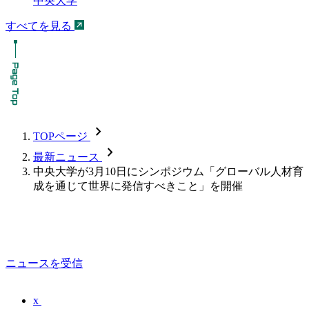
中央大学
すべてを見る
chevron_forward
TOPページ
chevron_forward
最新ニュース
中央大学が3月10日にシンポジウム「グローバル人材育
成を通じて世界に発信すべきこと」を開催
ニュースを受信
x