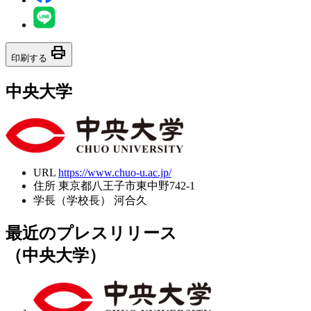
print
印刷する
中央大学
URL
https://www.chuo-u.ac.jp/
住所
東京都八王子市東中野742-1
学長（学校長）
河合久
最近のプレスリリース
（中央大学）