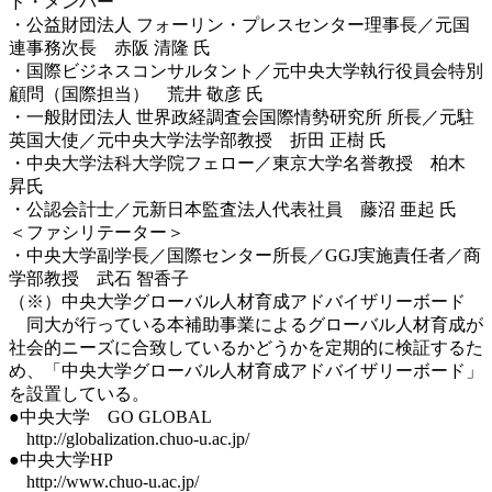
ド・メンバー
・公益財団法人 フォーリン・プレスセンター理事長／元国
連事務次長 赤阪 清隆 氏
・国際ビジネスコンサルタント／元中央大学執行役員会特別
顧問（国際担当） 荒井 敬彦 氏
・一般財団法人 世界政経調査会国際情勢研究所 所長／元駐
英国大使／元中央大学法学部教授 折田 正樹 氏
・中央大学法科大学院フェロー／東京大学名誉教授 柏木
昇氏
・公認会計士／元新日本監査法人代表社員 藤沼 亜起 氏
＜ファシリテーター＞
・中央大学副学長／国際センター所長／GGJ実施責任者／商
学部教授 武石 智香子
（※）中央大学グローバル人材育成アドバイザリーボード
同大が行っている本補助事業によるグローバル人材育成が
社会的ニーズに合致しているかどうかを定期的に検証するた
め、「中央大学グローバル人材育成アドバイザリーボード」
を設置している。
●中央大学 GO GLOBAL
http://globalization.chuo-u.ac.jp/
●中央大学HP
http://www.chuo-u.ac.jp/