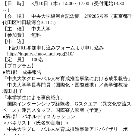
【日 時】 3月10日（木）14:00～17:00（受付開始13:30
～）
【会 場】 中央大学駿河台記念館 2階285号室（東京都千
代田区神田駿河台3-11-5）
【主 催】 中央大学
【参加費】 無料
【申 込】
下記URL参加申し込みフォームより申し込み
https://inquiry.chuo-u.ac.jp/ggj310/
【定 員】 100名
【プログラム】
●第1部 成果報告
「中央大学グローバル人材育成推進事業における成果報告」
中央大学学長専門員（国際化・国際連携）／商学部教授
増田 桂子
「本学学生による事例紹介」
国際インターンシップ経験者、Gスクエア（異文化交流ス
ペース）運営スタッフ、国際寮入寮者（予定）
●第2部 パネルディスカッション
＜パネリスト（氏名50音順）＞
中央大学グローバル人材育成推進事業アドバイザリーボー