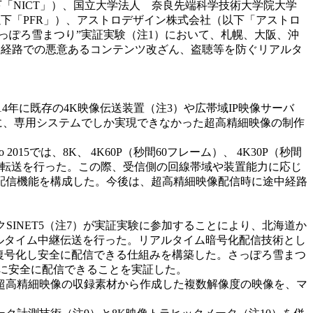
「NICT」）、国立大学法人 奈良先端科学技術大学院大学
（以下「PFR」）、アストロデザイン株式会社（以下「アストロ
さっぽろ雪まつり”実証実験（注1）において、札幌、大阪、沖
、途中経路での悪意あるコンテンツ改ざん、盗聴等を防ぐリアルタ
14年に既存の4K映像伝送装置（注3）や広帯域IP映像サーバ
に、専用システムでしか実現できなかった超高精細映像の制作
015では、8K、 4K60P（秒間60フレーム）、 4K30P（秒間
に転送を行った。この際、受信側の回線帯域や装置能力に応じ
5）配信機能を構成した。今後は、超高精細映像配信時に途中経路
クSINET5（注7）が実証実験に参加することにより、北海道か
アルタイム中継伝送を行った。リアルタイム暗号化配信技術とし
、復号化し安全に配信できる仕組みを構築した。さっぽろ雪まつ
に安全に配信できることを実証した。
、8K超高精細映像の収録素材から作成した複数解像度の映像を、マ