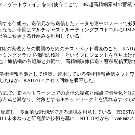
4Kメディアゲートウェイ」を4台使うことで、8K超高精細素材の蓄
信する仕組み。送信元から送信したデータを途中のノードで必
チキャストルーティングプロトコルにPIM-SM （Protocol-Inde
択的に変更する仕組みを利用している。
技術の実現とその展開のためのテストベッド環境のこと。KAITは
ングクラウド機能の検証」というプロジェクトを立ち上げた。KA
究所、池上通信機の各組織と共同で、高精細映像伝送・蓄積配信実
学術情報基盤として構築、運用している学術情報通信ネットワー
当したほか、KAITのアクセス回線を収容した。
の方式で、IPネットワーク上での通信の端点と端点で暗号化と
る方式と異なり、対象とするIPネットワーク上を流れるすべて
数配置し、多面的な計測ができる環境を用意している。PRESTA 
来ねっと研究所の技術を基に、NTT-IT社から「viaPlatz