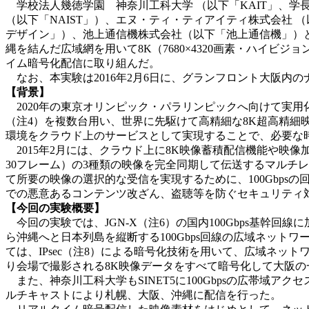
学校法人幾徳学園 神奈川工科大学 （以下「KAIT」、学
（以下「NAIST」）、エヌ・ティ・ティアイティ株式会社 （
デザイン」）、池上通信機株式会社（以下「池上通信機」）と共
縄を結んだ広域網を用いて8K（7680×4320画素・ハイ
イム暗号化配信に取り組んだ。
なお、本実験は2016年2月6日に、グランフロント大阪内のナ
【背景】
2020年の東京オリンピック・パラリンピックへ向けて実用化が
（注4）を複数台用い、世界に先駆けて高精細な8K超高精
環境をクラウド上のサービスとして実現することで、必要な
2015年2月には、クラウド上に8K映像蓄積配信機能や映像加工機能の仮
30フレーム）の3種類の映像を完全同期して伝送するマルチ
て所要の映像の選択的な受信を実現するために、100Gbps
での悪意あるコンテンツ改ざん、盗聴等を防ぐセキュリティ
【今回の実験概要】
今回の実験では、JGN-X（注6）の国内100Gbps基幹回
ら沖縄へと日本列島を縦断する100Gbps回線の広域ネッ
ては、IPsec（注8）による暗号化技術を用いて、広域ネ
り会場で撮影される8K映像データをすべて暗号化して大阪
また、神奈川工科大学もSINET5に100Gbpsの広帯域ア
ルチキャストにより札幌、大阪、沖縄に配信を行った。