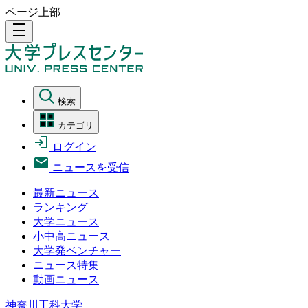
ページ上部
density_medium
検索
カテゴリ
ログイン
ニュースを受信
最新ニュース
ランキング
大学ニュース
小中高ニュース
大学発ベンチャー
ニュース特集
動画ニュース
神奈川工科大学