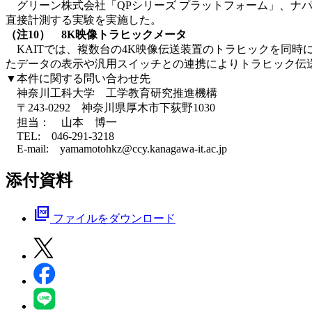
グリーン株式会社「QPシリーズ プラットフォーム」、ナパテック
直接計測する実験を実施した。
（注10） 8K映像トラヒックメータ
KAITでは、複数台の4K映像伝送装置のトラヒックを同時に
たデータの表示や汎用スイッチとの連携によりトラヒック伝
▼本件に関する問い合わせ先
神奈川工科大学 工学教育研究推進機構
〒243-0292 神奈川県厚木市下荻野1030
担当： 山本 博一
TEL: 046-291-3218
E-mail: yamamotohkz@ccy.kanagawa-it.ac.jp
添付資料
picture_as_pdf
ファイルをダウンロード