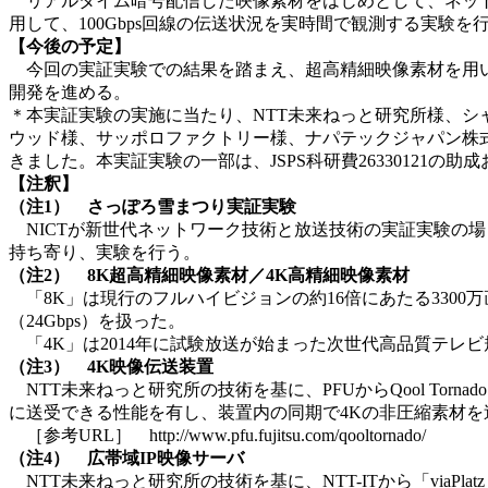
リアルタイム暗号配信した映像素材をはじめとして、ネット
用して、100Gbps回線の伝送状況を実時間で観測する実験を
【今後の予定】
今回の実証実験での結果を踏まえ、超高精細映像素材を用い
開発を進める。
＊本実証実験の実施に当たり、NTT未来ねっと研究所様、シ
ウッド様、サッポロファクトリー様、ナパテックジャパン株
きました。本実証実験の一部は、JSPS科研費26330121の
【注釈】
（注1） さっぽろ雪まつり実証実験
NICTが新世代ネットワーク技術と放送技術の実証実験の場
持ち寄り、実験を行う。
（注2） 8K超高精細映像素材／4K高精細映像素材
「8K」は現行のフルハイビジョンの約16倍にあたる3300万
（24Gbps）を扱った。
「4K」は2014年に試験放送が始まった次世代高品質テレビ
（注3） 4K映像伝送装置
NTT未来ねっと研究所の技術を基に、PFUからQool Torn
に送受できる性能を有し、装置内の同期で4Kの非圧縮素材を
［参考URL］ http://www.pfu.fujitsu.com/qooltornado/
（注4） 広帯域IP映像サーバ
NTT未来ねっと研究所の技術を基に、NTT-ITから「viaPl