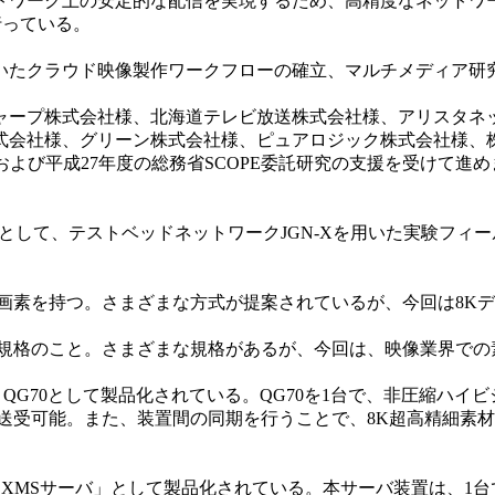
ワーク上の安定的な配信を実現するため、高精度なネットワーク
行っている。
たクラウド映像製作ワークフローの確立、マルチメディア研
ャープ株式会社様、北海道テレビ放送株式会社様、アリスタネ
式会社様、グリーン株式会社様、ピュアロジック株式会社様、
助成および平成27年度の総務省SCOPE委託研究の支援を受けて進
として、テストベッドネットワークJGN-Xを用いた実験フィ
画素を持つ。さまざまな方式が提案されているが、今回は8Kデュ
規格のこと。さまざまな規格があるが、今回は、映像業界での素材
ado QG70として製品化されている。QG70を1台で、非圧縮ハイ
送受可能。また、装置間の同期を行うことで、8K超高精細素
atz XMSサーバ」として製品化されている。本サーバ装置は、1台