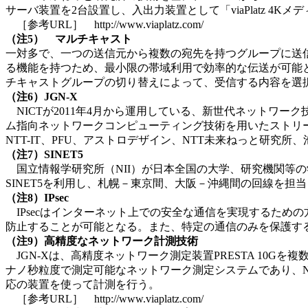
サーバ装置を2台設置し、入出力装置として「viaPlatz 
［参考URL］ http://www.viaplatz.com/
（注5） マルチキャスト
一対多で、一つの送信元から複数の宛先を持つグループに送
る機能を持つため、最小限の帯域利用で効率的な伝送が可能となる。今回はマル
チキャストグループの切り替えによって、受信する内容を選
（注6）JGN-X
NICTが2011年4月から運用している、新世代ネットワーク
ム指向ネットワークコンピューティング技術を用いたストリーミ
NTT-IT、PFU、アストロデザイン、NTT未来ねっと研
（注7）SINET5
国立情報学研究所（NII）が日本全国の大学、研究機関等の
SINET5を利用し、札幌－東京間、大阪－沖縄間の回線を担
（注8）IPsec
IPsecはインターネット上での安全な通信を実現するため
防止することが可能となる。また、特定の通信のみを保護す
（注9）高精度なネットワーク計測技術
JGN-Xは、高精度ネットワーク測定装置PRESTA 10Gを複
ナノ秒粒度で測定可能なネットワーク測定システムであり、NTT未
応の装置を使って計測を行う。
［参考URL］ http://www.viaplatz.com/