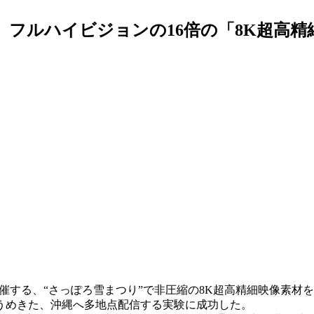
結し、フルハイビジョンの16倍の「8K超
主催する、“さっぽろ雪まつり”で非圧縮の8K超高精細映像素
札幌、うめきた、沖縄へ多地点配信する実験に成功した。