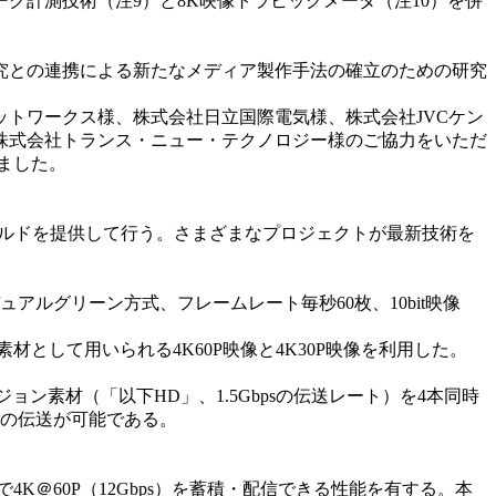
計測技術（注9）と8K映像トラヒックメータ（注10）を併
究との連携による新たなメディア製作手法の確立のための研究
ットワークス様、株式会社日立国際電気様、株式会社JVCケン
株式会社トランス・ニュー・テクノロジー様のご協力をいただ
めました。
ールドを提供して行う。さまざまなプロジェクトが最新技術を
アルグリーン方式、フレームレート毎秒60枚、10bit映像
として用いられる4K60P映像と4K30P映像を利用した。
ビジョン素材（「以下HD」、1.5Gbpsの伝送レート）を4本同時
材の伝送が可能である。
で4K＠60P（12Gbps）を蓄積・配信できる性能を有する。本