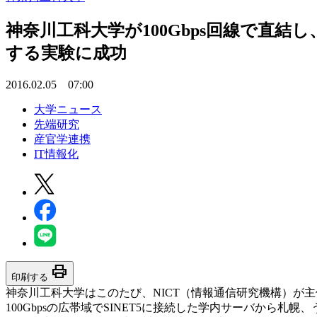
神奈川工科大学が100Gbps回線で直
する実験に成功
2016.02.05 07:00
大学ニュース
先端研究
産官学連携
IT情報化
print
印刷する
神奈川工科大学はこのたび、NICT（情報通信研究機構）が
100Gbpsの広帯域でSINET5に接続した学内サーバから