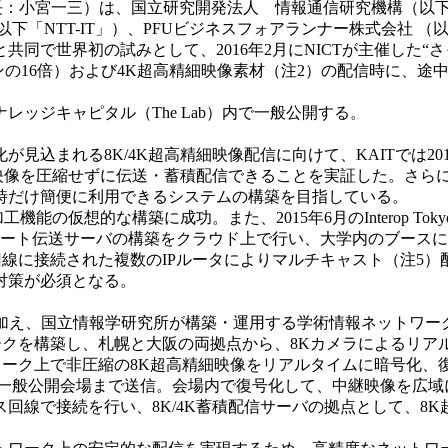
長：小宮一三）は、国立研究開発法人 情報通信研究機構（以下
以下「NTT-IT」）、PFUビジネスフォアランナー株式会社 
同で世界初の試みとして、2016年2月にNICTが主催した“
ビジョンの16倍）および4K超高精細映像素材（注2）の配信時に
レッジキャピタル（The Lab）内で一般公開する。
見込まれる8K/4K超高精細映像配信に向けて、KAITでは20
細映像を圧縮せずに伝送・蓄積配信できることを実証した。さら
時だけ簡便に利用できるシステムの構築を目指している。
想的な構築に成功。また、2015年6月のInterop Tokyo 2
レート伝送サーバの構築をクラウド上で行い、大学内のブース
の回線に接続された複数のIPルータによりマルチキャスト（注
対策が必須となる。
線に加え、国立情報学研究所が構築・運用する学術情報ネットワー
トワークを構築し、札幌と大阪の両拠点から、8Kカメラによるリ
ットワーク上で非圧縮の8K超高精細映像をリアルタイムに暗号化
の一般公開会場まで送信。会場内で復号化して、中継映像を広域
クセス回線で接続を行い、8K/4K蓄積配信サーバの拠点として