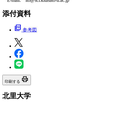
E-mail: ito@sci.kitasato-u.ac.jp
添付資料
picture_as_pdf
参考図
print
印刷する
北里大学