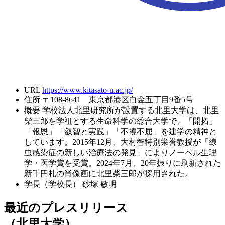
URL
https://www.kitasato-u.ac.jp/
住所
〒108-8641 東京都港区白金五丁目9番5号
概要
学校法人北里研究所が設置する北里大学は、北里
柴三郎を学祖とする生命科学の総合大学で、「開拓」
「報恩」「叡智と実践」「不撓不屈」を建学の精神と
しています。2015年12月、大村智特別栄誉教授が「線
虫感染症の新しい治療法の発見」によりノーベル生理
学・医学賞を受賞。2024年7月、20年振りに刷新された
新千円札の肖像画に北里柴三郎が採用された。
学長（学校長）
砂塚 敏明
最近のプレスリリース
（北里大学）