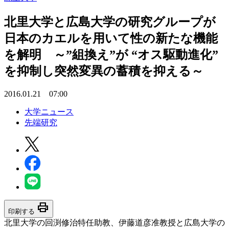
北里大学と広島大学の研究グループが
日本のカエルを用いて性の新たな機能
を解明 ～”組換え”が “オス駆動進化”
を抑制し突然変異の蓄積を抑える～
2016.01.21 07:00
大学ニュース
先端研究
print
印刷する
北里大学の回渕修治特任助教、伊藤道彦准教授と広島大学の