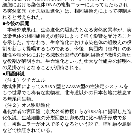
細胞における染色体DNAの複製エラーによってもたらされ
る突然変異（オス駆動進化）は、相同組換えによって抑制さ
れると考えられた。
■今後の展開
本研究成果は、生命進化の駆動力となる突然変異率が、実
は染色体の相同組換えの頻度によって強く影響を受けること
を示した。すなわち、生命進化における染色体の組換えの役
割を新しく提唱するものである。今後、集団内（種内）の多
様性や種分化における減数分裂時の"相同組換え"機構の新た
な役割が解明され、生命進化といった壮大な仕組みの解明へ
の足掛かりとなることが期待される。
■用語解説
（注１）ツチガエル
地域集団によってXX/XY型とZZ/ZW型の性決定システムを
もつ世界でも稀有な動物種。北海道以外の日本各地に棲息す
る無尾両生類。
（注２）オス駆動進化
進化学者の宮田隆（京大名誉教授）らが1987年に提唱した進
化仮説。生殖細胞の分裂回数は卵形成に比べ精子形成で多
く、複製エラーがオスで多くなるという説で、哺乳類や鳥類
などで検証されている。