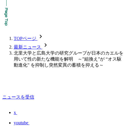
chevron_forward
TOPページ
chevron_forward
最新ニュース
北里大学と広島大学の研究グループが日本のカエルを
用いて性の新たな機能を解明 ～”組換え”が “オス駆
動進化” を抑制し突然変異の蓄積を抑える～
ニュースを受信
x
youtube