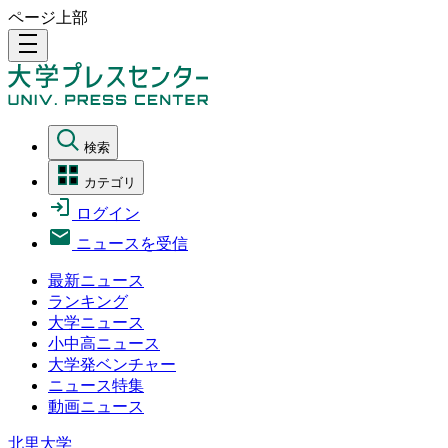
ページ上部
density_medium
検索
カテゴリ
ログイン
ニュースを受信
最新ニュース
ランキング
大学ニュース
小中高ニュース
大学発ベンチャー
ニュース特集
動画ニュース
北里大学