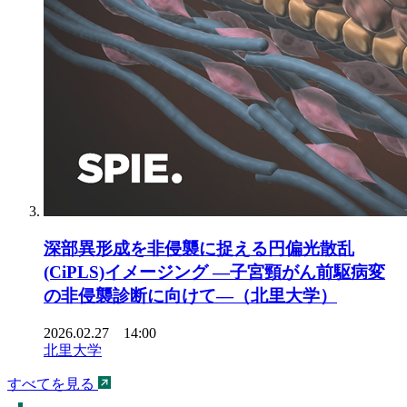
深部異形成を非侵襲に捉える円偏光散乱
(CiPLS)イメージング ―子宮頸がん前駆病変
の非侵襲診断に向けて―（北里大学）
2026.02.27 14:00
北里大学
すべてを見る