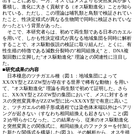
出すことにある。一方、オスではメスよりも突然変異が多く
蓄積し、進化に大きく貢献する（オス駆動進化）ことが知ら
れている。ただし、この理論は哺乳類と鳥類で検証されてい
たこと、性決定様式が異なる生物間で同時に検証されていな
かったという背景があった。
そこで、本研究者らは、初めて両生類である日本のカエル
を用いて、しかも性決定様式が異なる地域集団を同時に解析
することで、オス駆動仮説の検証に取り組んだ。とくに、有
性生殖の特徴である減数分裂時の"相同組換え" と、DNA複
製回数に立脚した"オス駆動進化" 理論との関連性に注目し
た。
■研究成果の内容
日本棲息のツチガエル種（図１：地域集団によって
XX/XY型とZZ/ZW型が存在する世界で稀有な動物）を用い
て、"オス駆動進化" 理論を両生類で初めて証明した。さら
に、XX/XY型とZZ/ZW型の集団において、メスに対するオ
スの突然変異率がZZ/ZW型に比べXX/XY型で有意に高いこ
と、ツチガエルの精子形成過程では染色体末端以外はペアリ
ングが起きない（すなわち相同組換えも起きない）こと(図
２)が明らかになった。この結果から、従来のオス駆動進化
と突然変異との関係式に、相同組換えのファクターを付加し
た新たな関係式を構築した(図３)。その解析から、オス生殖