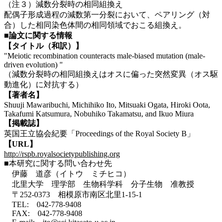
（注３）減数分裂時の相同組換え
配偶子形成過程の減数第一分裂において、ペアリング（対
合）した相同染色体間の相同領域でおこる組換え。
■論文に関する情報
【タイトル（和訳）】
"Meiotic recombination counteracts male-biased mutation (male-
driven evolution) "
（減数分裂時の相同組換えはオスに偏った突然変異（オス駆
動進化）に対抗する）
【著者名】
Shuuji Mawaribuchi, Michihiko Ito, Mitsuaki Ogata, Hiroki Oota,
Takafumi Katsumura, Nobuhiko Takamatsu, and Ikuo Miura
【掲載誌】
英国王立協会紀要「Proceedings of the Royal Society B」
【URL】
http://rspb.royalsocietypublishing.org
■本研究に関する問い合わせ先
伊藤 道彦（イトウ ミチヒコ）
北里大学 理学部 生物科学科 分子生物 准教授
〒252-0373 相模原市南区北里1-15-1
TEL: 042-778-9408
FAX: 042-778-9408