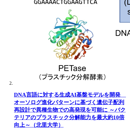
DNA言語に対する生成AI基盤モデルを開発
オーソログ進化パターンに基づく遺伝子配列
再設計で異種生物での高発現を可能に ～バク
テリアのプラスチック分解能力を最大約10倍
向上～（北里大学）