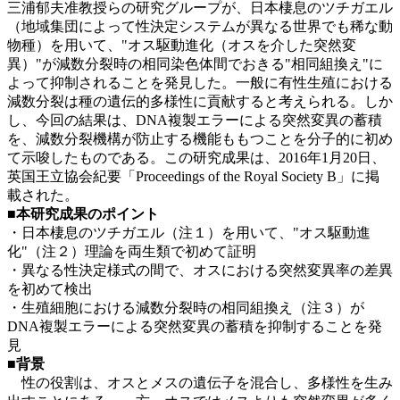
三浦郁夫准教授らの研究グループが、日本棲息のツチガエル
（地域集団によって性決定システムが異なる世界でも稀な動
物種）を用いて、"オス駆動進化（オスを介した突然変
異）"が減数分裂時の相同染色体間でおきる"相同組換え"に
よって抑制されることを発見した。一般に有性生殖における
減数分裂は種の遺伝的多様性に貢献すると考えられる。しか
し、今回の結果は、DNA複製エラーによる突然変異の蓄積
を、減数分裂機構が防止する機能ももつことを分子的に初め
て示唆したものである。この研究成果は、2016年1月20日、
英国王立協会紀要「Proceedings of the Royal Society B」に掲
載された。
■本研究成果のポイント
・日本棲息のツチガエル（注１）を用いて、"オス駆動進
化"（注２）理論を両生類で初めて証明
・異なる性決定様式の間で、オスにおける突然変異率の差異
を初めて検出
・生殖細胞における減数分裂時の相同組換え（注３）が
DNA複製エラーによる突然変異の蓄積を抑制することを発
見
■背景
性の役割は、オスとメスの遺伝子を混合し、多様性を生み