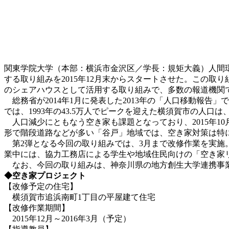
関東学院大学（本部：横浜市金沢区／学長：規矩大義）人間
する取り組みを2015年12月末からスタートさせた。この
のシェアハウスとして活用する取り組みで、多数の報道機関
総務省が2014年1月に発表した2013年の「人口移動報告
では、1993年の43.5万人でピークを迎えた横須賀市の人口は、2
人口減少にともなう空き家も課題となっており、2015年1
形で階段道路などが多い「谷戸」地域では、空き家対策は特
第2弾となる今回の取り組みでは、3月まで改修作業を実施
業中には、協力工務店による学生や地域住民向けの「空き家
なお、今回の取り組みは、神奈川県の地方創生大学連携事
◆空き家プロジェクト
【改修予定の住宅】
横須賀市追浜南町1丁目の平屋建て住宅
【改修作業期間】
2015年12月～2016年3月（予定）