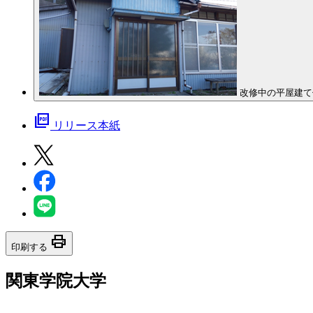
改修中の平屋建て
picture_as_pdf
リリース本紙
print
印刷する
関東学院大学