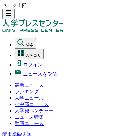
ページ上部
density_medium
検索
カテゴリ
ログイン
ニュースを受信
最新ニュース
ランキング
大学ニュース
小中高ニュース
大学発ベンチャー
ニュース特集
動画ニュース
関東学院大学