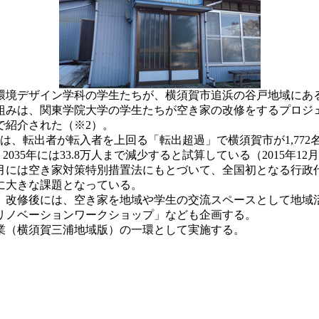
環境デザイン学科の学生たちが、横須賀市追浜の谷戸地域にあ
取り組みは、関東学院大学の学生たちが空き家の改修をするプロジ
で紹介された（※2）。
」では、転出者が転入者を上回る「転出超過」で横須賀市が1,7
035年には33.8万人まで減少すると試算している（2015年12月
0月には空き家対策特別措置法にもとづいて、全国初となる行
に大きな課題となっている。
。改修後には、空き家を地域や学生の交流スペースとして地域
リノベーションワークショップ」なども企画する。
業（横須賀三浦地域版）の一環として実施する。