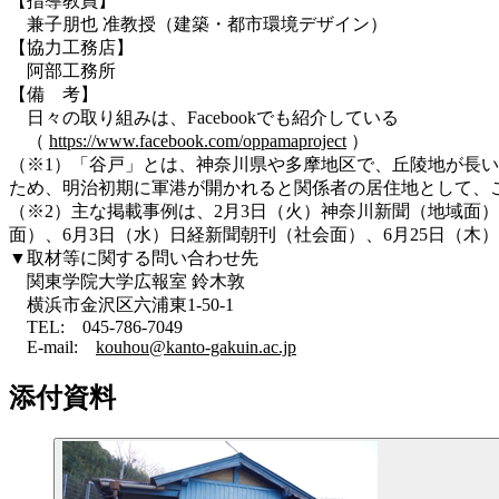
【指導教員】
兼子朋也 准教授（建築・都市環境デザイン）
【協力工務店】
阿部工務所
【備 考】
日々の取り組みは、Facebookでも紹介している
（
https://www.facebook.com/oppamaproject
）
（※1）「谷戸」とは、神奈川県や多摩地区で、丘陵地が長
ため、明治初期に軍港が開かれると関係者の居住地として、
（※2）主な掲載事例は、2月3日（火）神奈川新聞（地域面）
面）、6月3日（水）日経新聞朝刊（社会面）、6月25日（木
▼取材等に関する問い合わせ先
関東学院大学広報室 鈴木敦
横浜市金沢区六浦東1-50-1
TEL: 045-786-7049
E-mail:
kouhou@kanto-gakuin.ac.jp
添付資料