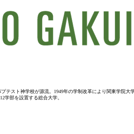
浜バプテスト神学校が源流。1949年の学制改革により関東学院
12学部を設置する総合大学。