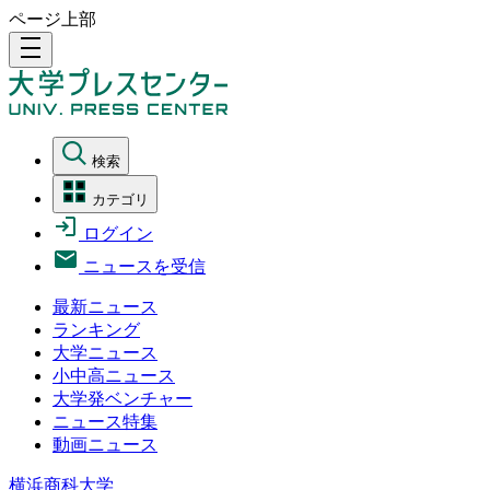
ページ上部
density_medium
検索
カテゴリ
ログイン
ニュースを受信
最新ニュース
ランキング
大学ニュース
小中高ニュース
大学発ベンチャー
ニュース特集
動画ニュース
横浜商科大学