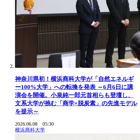
神奈川県初！横浜商科大学が「自然エネルギ
ー100%大学」への転換を発表 ～6月6日に講
演会を開催。小泉純一郎元首相らも登壇し、
文系大学が挑む「商学×脱炭素」の先進モデル
を提示～
2026.06.08 05:30
横浜商科大学