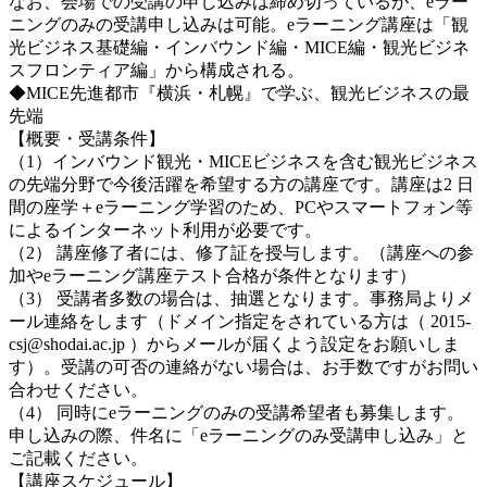
なお、会場での受講の申し込みは締め切っているが、eラー
ニングのみの受講申し込みは可能。eラーニング講座は「観
光ビジネス基礎編・インバウンド編・MICE編・観光ビジネ
スフロンティア編」から構成される。
◆MICE先進都市『横浜・札幌』で学ぶ、観光ビジネスの最
先端
【概要・受講条件】
（1）インバウンド観光・MICEビジネスを含む観光ビジネス
の先端分野で今後活躍を希望する方の講座です。講座は2 日
間の座学＋eラーニング学習のため、PCやスマートフォン等
によるインターネット利用が必要です。
（2） 講座修了者には、修了証を授与します。（講座への参
加やeラーニング講座テスト合格が条件となります）
（3） 受講者多数の場合は、抽選となります。事務局よりメ
ール連絡をします（ドメイン指定をされている方は（ 2015-
csj@shodai.ac.jp ）からメールが届くよう設定をお願いしま
す）。受講の可否の連絡がない場合は、お手数ですがお問い
合わせください。
（4） 同時にeラーニングのみの受講希望者も募集します。
申し込みの際、件名に「eラーニングのみ受講申し込み」と
ご記載ください。
【講座スケジュール】