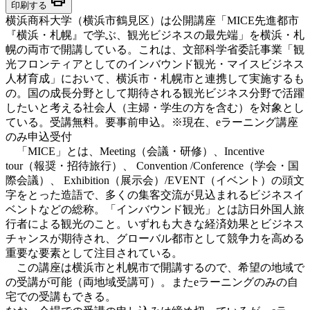
印刷する
横浜商科大学（横浜市鶴見区）は公開講座「MICE先進都市
『横浜・札幌』で学ぶ、観光ビジネスの最先端」を横浜・札
幌の両市で開講している。これは、文部科学省委託事業「観
光フロンティアとしてのインバウンド観光・マイスビジネス
人材育成」において、横浜市・札幌市と連携して実施するも
の。国の成長分野として期待される観光ビジネス分野で活躍
したいと考える社会人（主婦・学生の方を含む）を対象とし
ている。受講無料。要事前申込。※現在、eラーニング講座
のみ申込受付
「MICE」とは、Meeting（会議・研修）、Incentive
tour（報奨・招待旅行）、 Convention /Conference（学会・国
際会議）、 Exhibition（展示会）/EVENT（イベント）の頭文
字をとった造語で、多くの集客交流が見込まれるビジネスイ
ベントなどの総称。「インバウンド観光」とは訪日外国人旅
行者による観光のこと。いずれも大きな経済効果とビジネス
チャンスが期待され、グローバル都市として競争力を高める
重要な要素として注目されている。
この講座は横浜市と札幌市で開講するので、希望の地域で
の受講が可能（両地域受講可）。またeラーニングのみの自
宅での受講もできる。