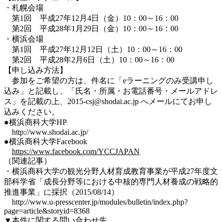
・札幌会場
第1回 平成27年12月4日（金）10：00～16：00
第2回 平成28年1月29日（金）10：00～16：00
・横浜会場
第1回 平成27年12月12日（土）10：00～16：00
第2回 平成28年2月6日（土）10：00～16：00
【申し込み方法】
参加をご希望の方は、件名に「eラーニングのみ受講申し
込み」と記載し、「氏名・所属・お電話番号・メールアドレ
ス」を記載の上、2015-csj@shodai.ac.jp へメールにてお申し
込みください。
●横浜商科大学HP
http://www.shodai.ac.jp/
●横浜商科大学Facebook
https://www.facebook.com/YCCJAPAN
（関連記事）
・横浜商科大学の観光分野人材育成教育事業が平成27年度文
部科学省「成長分野等における中核的専門人材養成の戦略的
推進事業」に採択（2015/08/14）
http://www.u-presscenter.jp/modules/bulletin/index.php?
page=article&storyid=8368
▼本件に関する問い合わせ先