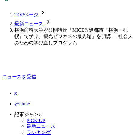
chevron_forward
TOPページ
chevron_forward
最新ニュース
横浜商科大学が公開講座「MICE先進都市『横浜・札
幌』で学ぶ、観光ビジネスの最先端」を開講 — 社会人
のための学び直しプログラム
ニュースを受信
x
youtube
記事ジャンル
PICK UP
最新ニュース
ランキング