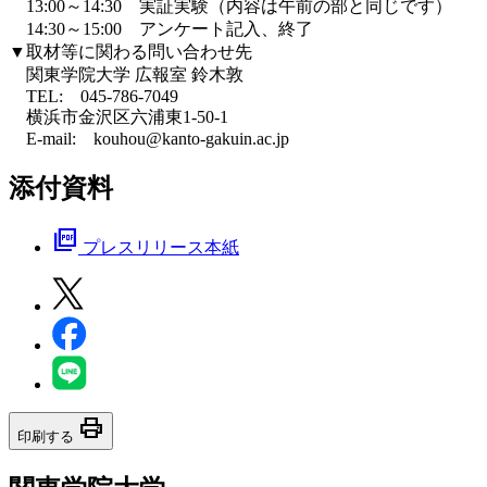
13:00～14:30 実証実験（内容は午前の部と同じです）
14:30～15:00 アンケート記入、終了
▼取材等に関わる問い合わせ先
関東学院大学 広報室 鈴木敦
TEL: 045-786-7049
横浜市金沢区六浦東1-50-1
E-mail: kouhou@kanto-gakuin.ac.jp
添付資料
picture_as_pdf
プレスリリース本紙
print
印刷する