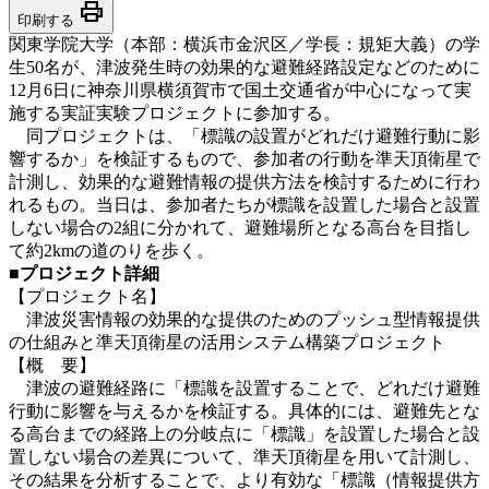
print
印刷する
関東学院大学（本部：横浜市金沢区／学長：規矩大義）の学
生50名が、津波発生時の効果的な避難経路設定などのために
12月6日に神奈川県横須賀市で国土交通省が中心になって実
施する実証実験プロジェクトに参加する。
同プロジェクトは、「標識の設置がどれだけ避難行動に影
響するか」を検証するもので、参加者の行動を準天頂衛星で
計測し、効果的な避難情報の提供方法を検討するために行わ
れるもの。当日は、参加者たちが標識を設置した場合と設置
しない場合の2組に分かれて、避難場所となる高台を目指し
て約2kmの道のりを歩く。
■プロジェクト詳細
【プロジェクト名】
津波災害情報の効果的な提供のためのプッシュ型情報提供
の仕組みと準天頂衛星の活用システム構築プロジェクト
【概 要】
津波の避難経路に「標識を設置することで、どれだけ避難
行動に影響を与えるかを検証する。具体的には、避難先とな
る高台までの経路上の分岐点に「標識」を設置した場合と設
置しない場合の差異について、準天頂衛星を用いて計測し、
その結果を分析することで、より有効な「標識（情報提供方