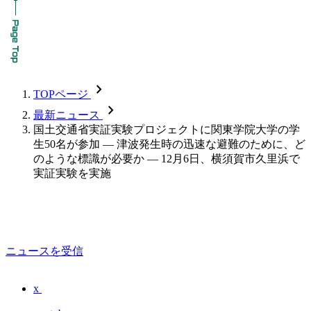
chevron_forward
TOPページ
chevron_forward
最新ニュース
国土交通省実証実験プロジェクトに関東学院大学の学
生50名が参加 — 津波発生時の迅速な避難のために、ど
のような標識が必要か — 12月6日、横須賀市久里浜で
実証実験を実施
ニュースを受信
x