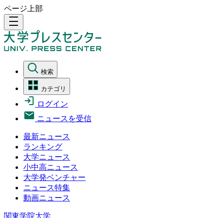
ページ上部
density_medium
検索
カテゴリ
ログイン
ニュースを受信
最新ニュース
ランキング
大学ニュース
小中高ニュース
大学発ベンチャー
ニュース特集
動画ニュース
関東学院大学