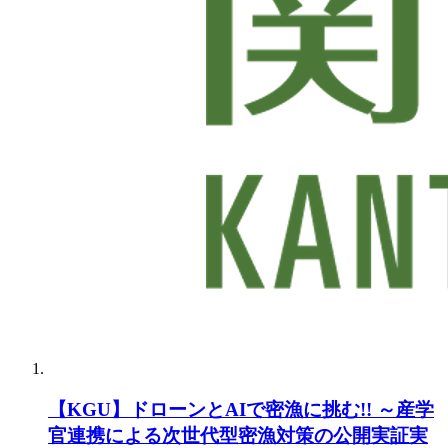
【KGU】ドローンとAIで密漁に挑む!! ～産学
官連携による次世代型密漁対策の公開実証実