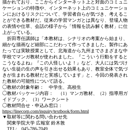
描かれており、ここからインターネット上と対面のコミュニ
ケーションの特徴や、インターネット上のコミュニケーショ
ンにおけるリスクについて、学習者自らが気づき、考えるこ
とができる教材だ。従来の学習マンガとは異なり、登場人物
の表情や仕草、会話の様子から「情報を読み解く教材」に仕
上がっている。
折田専任講師は「本教材は、シナリオの考案から始まり、
細かな描画など細部にこだわって作ってきました。製作にあ
たっては実験授業として、北海道から九州までさまざまな中
学校でマンガ教材が使われました。『こういう行動をすると
こうなるよね』『この人怪しいよ！』など、大人には気づけ
ない生徒の生の声を引き出せる効果もあり、教室全体で気づ
きが生まれる教材だと実感しています」と、今回の発表され
た教材の可能性について語る。
◯教材の対象年齢： 中学生、高校生
◯教材パッケージ内容： （1）マンガ教材、（2）指導用ガ
イドブック、（3）ワークシート
◯教材問合せ・申込み窓口：
https://linecorp.com/inquiry/textbook/form.html
▼取材等に関わる問い合わせ先
関東学院大学 広報室 鈴木敦
TEL: 045-786-7049