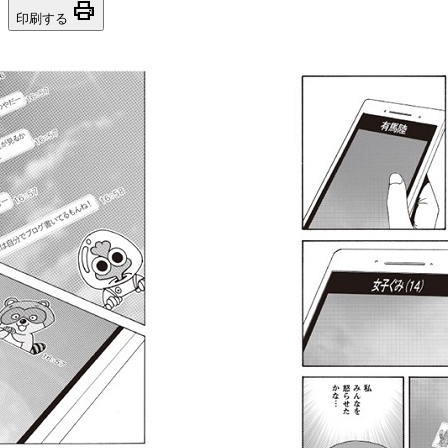
print
印刷する