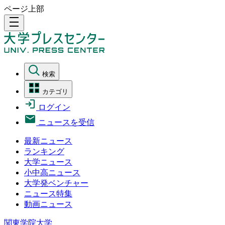
ページ上部
density_medium
検索
カテゴリ
ログイン
ニュースを受信
最新ニュース
ランキング
大学ニュース
小中高ニュース
大学発ベンチャー
ニュース特集
動画ニュース
関東学院大学