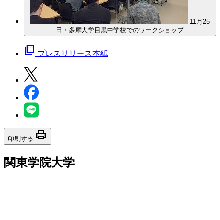
11月25
日・多摩大学目黒中学校でのワークショップ
picture_as_pdf
プレスリリース本紙
print
印刷する
関東学院大学