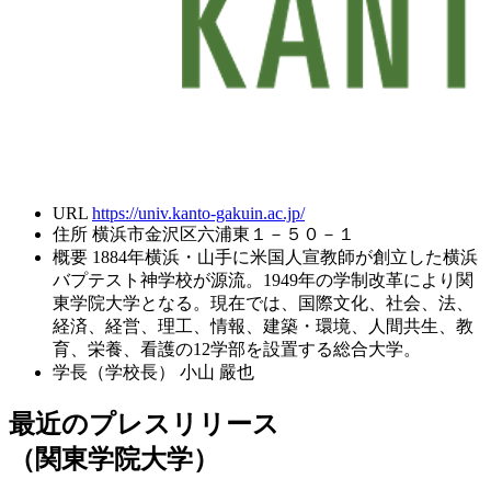
URL
https://univ.kanto-gakuin.ac.jp/
住所
横浜市金沢区六浦東１－５０－１
概要
1884年横浜・山手に米国人宣教師が創立した横浜
バプテスト神学校が源流。1949年の学制改革により関
東学院大学となる。現在では、国際文化、社会、法、
経済、経営、理工、情報、建築・環境、人間共生、教
育、栄養、看護の12学部を設置する総合大学。
学長（学校長）
小山 嚴也
最近のプレスリリース
（関東学院大学）