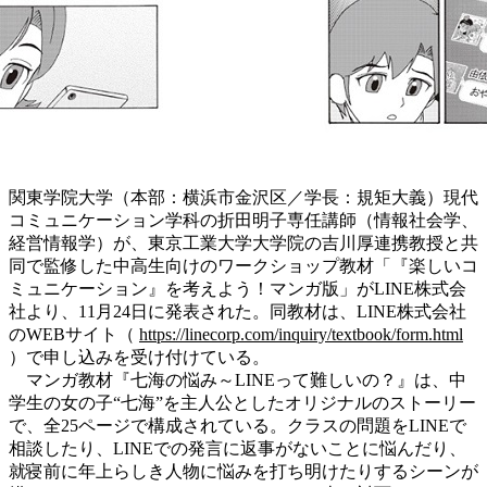
関東学院大学（本部：横浜市金沢区／学長：規矩大義）現代
コミュニケーション学科の折田明子専任講師（情報社会学、
経営情報学）が、東京工業大学大学院の吉川厚連携教授と共
同で監修した中高生向けのワークショップ教材「『楽しいコ
ミュニケーション』を考えよう！マンガ版」がLINE株式会
社より、11月24日に発表された。同教材は、LINE株式会社
のWEBサイト（
https://linecorp.com/inquiry/textbook/form.html
）で申し込みを受け付けている。
マンガ教材『七海の悩み～LINEって難しいの？』は、中
学生の女の子“七海”を主人公としたオリジナルのストーリー
で、全25ページで構成されている。クラスの問題をLINEで
相談したり、LINEでの発言に返事がないことに悩んだり、
就寝前に年上らしき人物に悩みを打ち明けたりするシーンが