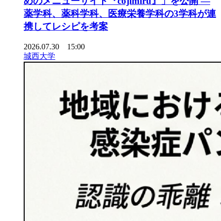
めのメニューサイト『cojimiru』」を公開 ―
薬学科、薬科学科、医療栄養学科の3学科が連
携してレシピを考案
2026.07.30 15:00
城西大学