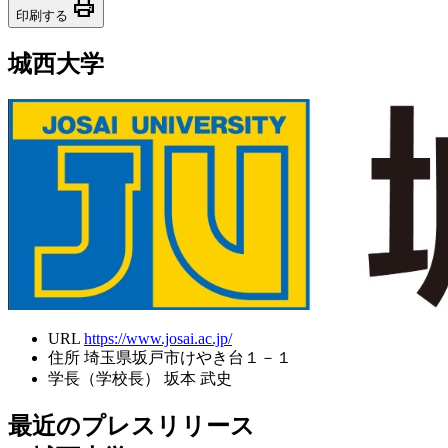
print
印刷する
城西大学
URL
https://www.josai.ac.jp/
住所
埼玉県坂戸市けやき台１－１
学長（学校長）
坂本 武史
最近のプレスリリース