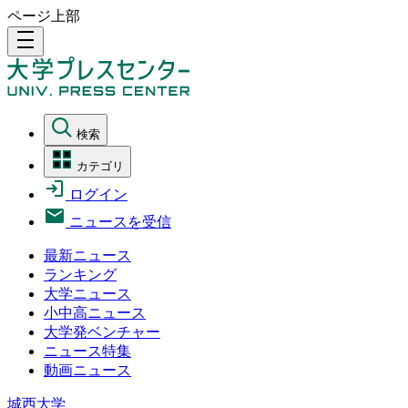
ページ上部
density_medium
検索
カテゴリ
ログイン
ニュースを受信
最新ニュース
ランキング
大学ニュース
小中高ニュース
大学発ベンチャー
ニュース特集
動画ニュース
城西大学