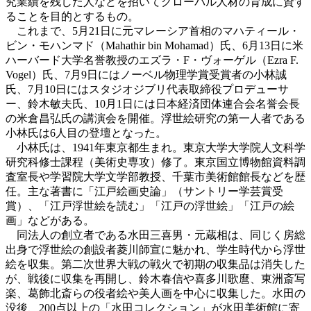
究業績を残した人などを招いてグローバル人材の育成に資す
ることを目的とするもの。
これまで、5月21日に元マレーシア首相のマハティール・
ビン・モハンマド（Mahathir bin Mohamad）氏、6月13日に米
ハーバード大学名誉教授のエズラ・F・ヴォーゲル（Ezra F.
Vogel）氏、7月9日にはノーベル物理学賞受賞者の小林誠
氏、7月10日にはスタジオジブリ代表取締役プロデューサ
ー、鈴木敏夫氏、10月1日には日本経済団体連合会名誉会長
の米倉昌弘氏の講演会を開催。浮世絵研究の第一人者である
小林氏は6人目の登壇となった。
小林氏は、1941年東京都生まれ。東京大学大学院人文科学
研究科修士課程（美術史専攻）修了。東京国立博物館資料調
査室長や学習院大学文学部教授、千葉市美術館館長などを歴
任。主な著書に「江戸絵画史論」（サントリー学芸賞受
賞）、「江戸浮世絵を読む」「江戸の浮世絵」「江戸の絵
画」などがある。
同法人の創立者である水田三喜男・元蔵相は、同じく房総
出身で浮世絵の創設者菱川師宣に魅かれ、学生時代から浮世
絵を収集。第二次世界大戦の戦火で初期の収集品は消失した
が、戦後に収集を再開し、鈴木春信や喜多川歌麿、東洲斎写
楽、葛飾北斎らの役者絵や美人画を中心に収集した。水田の
没後、200点以上の「水田コレクション」が水田美術館に寄