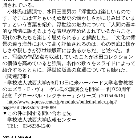
贈されている。
小林氏は講演で、水田三喜男の「浮世絵は楽しいもので
す。そこには何ともいえぬ歴史の懐かしさがにじみ出ていま
す」という言葉を紹介。浮世絵の魅力について「人間の基本
的な感情に訴えるような表現が埋め込まれているからこそ、
現代の私たちも楽しく慰められる」と解説した。「文化の背
景の違う海外において高く評価されるのは、心の奥底に懐か
しさや親しさが浮世絵版画にはあるからだ」と述べた。ま
た、写楽の作品9点を収蔵していることが水田コレクション
の価値を高めていると強調。名作の数々をスライドによって
紹介するとともに、浮世絵版画の変遷についても触れた。
（関連記事）
・学校法人城西大学が6月13日に米ハーバード大学名誉教授
のエズラ・F・ヴォーゲル氏の講演会を開催 — 創立50周年
記念「グローバル・レクチャー」シリーズ（2015/06/16）
http://www.u-presscenter.jp/modules/bulletin/index.php?
page=article&storyid=8089
▼この件に関する問い合わせ先
学校法人城西大学広報センター
TEL: 03-6238-1240