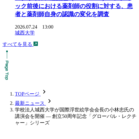
ック前後における薬剤師の役割に対する、患
者と薬剤師自身の認識の変化を調査
2026.07.24 13:00
城西大学
すべてを見る
chevron_forward
TOPページ
chevron_forward
最新ニュース
学校法人城西大学が国際浮世絵学会会長の小林忠氏の
講演会を開催 — 創立50周年記念「グローバル・レクチ
ャー」シリーズ