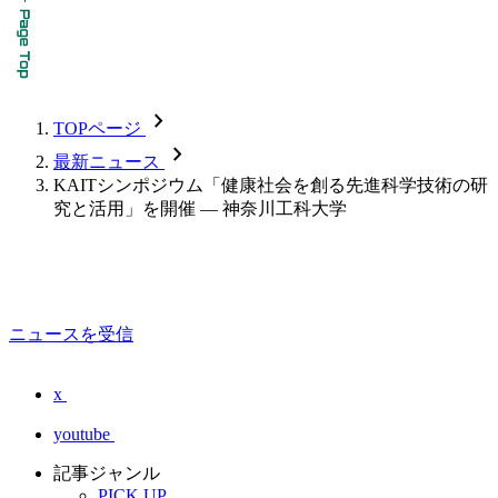
chevron_forward
TOPページ
chevron_forward
最新ニュース
KAITシンポジウム「健康社会を創る先進科学技術の研
究と活用」を開催 — 神奈川工科大学
ニュースを受信
x
youtube
記事ジャンル
PICK UP