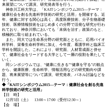
来展望について講演、研究発表等を行う。
神奈川工科大学は、「KAITシンポジウム2015―テーマ：
健康社会を創る先進科学技術の研究と活用」を開催する。近
年、健康に対する関心は高く、高度医療技術、分子生物基礎
技術、医療情報技術をはじめ多くの分野で活発な研究が行わ
れており、神奈川県においても「未病を治す」政策のもと、
積極的に取り組まれている。
また、同大では生命系分野の研究面とともに、応用バイオ
科学科、栄養生命科学科に加え、今年度、看護学科と臨床工
学科を開設した。これにより、研究面、人材育成面と併せ
て、健康社会をリードする大学として一層の役割を果たして
いく。
同シンポジウムでは、“健康に生きる”“健康を守る”の観点
から、健康医療、生命科学、情報活用などの研究動向や課
題、将来展望等について講演、研究発表、パネル討論などを
行う。
◆「KAITシンポジウム2015―テーマ：健康社会を創る先進
科学技術の研究と活用」
【日 時】
12月5日（土） 13:00～17:00（受付12:30～）
【会 場】