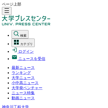
ページ上部
density_medium
検索
カテゴリ
ログイン
ニュースを受信
最新ニュース
ランキング
大学ニュース
小中高ニュース
大学発ベンチャー
ニュース特集
動画ニュース
神奈川工科大学