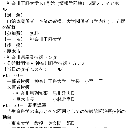
神奈川工科大学 K1号館（情報学部棟）12階メディアホー
ル
【対 象】
自治体関係者、企業の皆様、大学関係者（学内外）、市民
の皆様
【参加費】 無料
【主 催】 神奈川工科大学
【後 援】
・厚木市
・神奈川県産業技術センター
・公益財団法人 神奈川科学技術アカデミー
【当日のタイムスケジュール】
●13：00～
主催者挨拶 神奈川工科大学 学長 小宮一三
来賓者挨拶
・神奈川県副知事 黒川雅夫氏
・厚木市長 小林常良氏
●13：20～ 基調講演
「生命科学の進歩とその応用としての先端診断治療技術の
動向」
・東京大学 教授 佐久間一郎氏