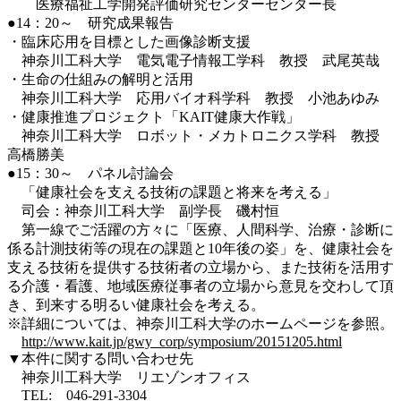
医療福祉工学開発評価研究センターセンター長
●14：20～ 研究成果報告
・臨床応用を目標とした画像診断支援
神奈川工科大学 電気電子情報工学科 教授 武尾英哉
・生命の仕組みの解明と活用
神奈川工科大学 応用バイオ科学科 教授 小池あゆみ
・健康推進プロジェクト「KAIT健康大作戦」
神奈川工科大学 ロボット・メカトロニクス学科 教授
高橋勝美
●15：30～ パネル討論会
「健康社会を支える技術の課題と将来を考える」
司会：神奈川工科大学 副学長 磯村恒
第一線でご活躍の方々に「医療、人間科学、治療・診断に
係る計測技術等の現在の課題と10年後の姿」を、健康社会を
支える技術を提供する技術者の立場から、また技術を活用す
る介護・看護、地域医療従事者の立場から意見を交わして頂
き、到来する明るい健康社会を考える。
※詳細については、神奈川工科大学のホームページを参照。
http://www.kait.jp/gwy_corp/symposium/20151205.html
▼本件に関する問い合わせ先
神奈川工科大学 リエゾンオフィス
TEL: 046-291-3304