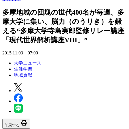
多摩地域の団塊の世代400名が毎週、多
摩大学に集い、脳力（のうりき）を鍛
える“多摩大学寺島実郎監修リレー講座
「現代世界解析講座VIII」”
2015.11.03 07:00
大学ニュース
生涯学習
地域貢献
print
印刷する