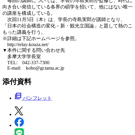
毎回の講師については、学長の寺島実郎が監修し、時代に
向き合い発信している各界の碩学を招いて、他にはない唯一
の講座を構成している。
次回11月5日（木）は、学長の寺島実郎が講師となり、
「日本の社会構造の変化－新・観光立国論」と題して熱のこ
もった講義を行う。
※詳細は下記ホームページを参照。
http://relay-kouza.net/
▼本件に関する問い合わせ先
多摩大学学長室
TEL: 042-337-7300
E-mail: koho@gr.tama.ac.jp
添付資料
picture_as_pdf
パンフレット