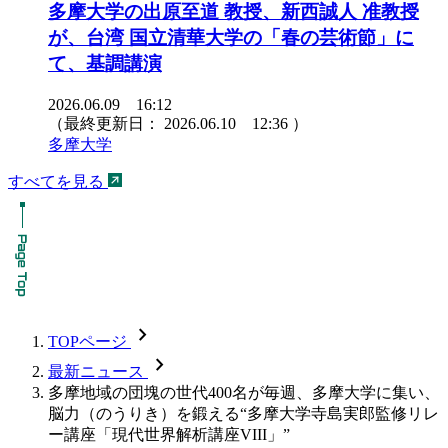
多摩大学の出原至道 教授、新西誠人 准教授
が、台湾 国立清華大学の「春の芸術節」に
て、基調講演
2026.06.09 16:12
（最終更新日：
2026.06.10 12:36
）
多摩大学
すべてを見る
chevron_forward
TOPページ
chevron_forward
最新ニュース
多摩地域の団塊の世代400名が毎週、多摩大学に集い、
脳力（のうりき）を鍛える“多摩大学寺島実郎監修リレ
ー講座「現代世界解析講座VIII」”