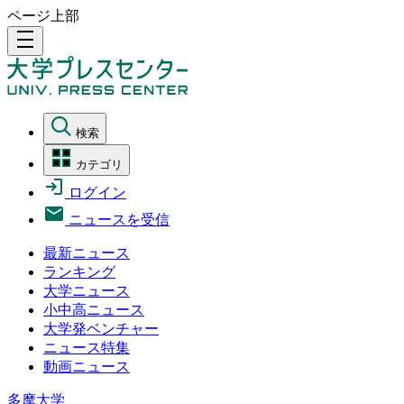
ページ上部
density_medium
検索
カテゴリ
ログイン
ニュースを受信
最新ニュース
ランキング
大学ニュース
小中高ニュース
大学発ベンチャー
ニュース特集
動画ニュース
多摩大学