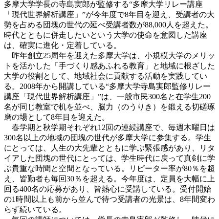
多摩大学学長の寺島実郎が監修する“多摩大学リレー講座
「現代世界解析講座」”が今年度で8年目を迎え、受講者の大
勢を占める団塊の世代の延べ受講者数が88,000人を超えた。
時代とともに併走したいという大学の使命を意図した講座
は、確実に進化・定着している。
昨年創立25周年を迎えた多摩大学は、小規模大学のメリッ
トを活かした「手づくり感あふれる教育」と地域に根ざした
大学の役割として、地域社会に貢献する活動を実践してい
る。2008年から開講している“多摩大学寺島実郎監修リレー
講座「現代世界解析講座」”は、一般市民300名と在学生200
名が同じ教室で机を並べ、脳力（のうりき）を鍛える切磋琢
磨の場として8年目を迎えた。
春学期と秋学期それぞれ12回の連続講座で、毎週木曜日は
300名以上の地域の団塊の世代が多摩大学に参集する。学生
にとっては、人生の大先輩とともに学ぶ緊張感があり、リタ
イアした団塊の世代にとっては、学生時代に戻って真剣に学
ぶ貴重な時間と空間となっている。リピーター率が80％を超
え、皆勤者も毎回30％を超える。今年度は、定員を大幅に上
回る400名の応募があり、皆熱心に受講している。受付開始
の1時間以上も前から並んで待つ受講者の光景は、8年間変わ
らず続いている。