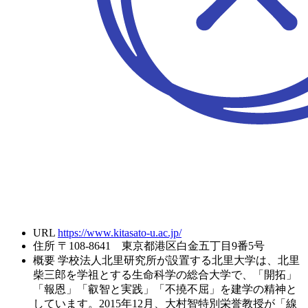
URL
https://www.kitasato-u.ac.jp/
住所
〒108-8641 東京都港区白金五丁目9番5号
概要
学校法人北里研究所が設置する北里大学は、北里
柴三郎を学祖とする生命科学の総合大学で、「開拓」
「報恩」「叡智と実践」「不撓不屈」を建学の精神と
しています。2015年12月、大村智特別栄誉教授が「線