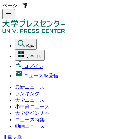
ページ上部
density_medium
検索
カテゴリ
ログイン
ニュースを受信
最新ニュース
ランキング
大学ニュース
小中高ニュース
大学発ベンチャー
ニュース特集
動画ニュース
北里大学