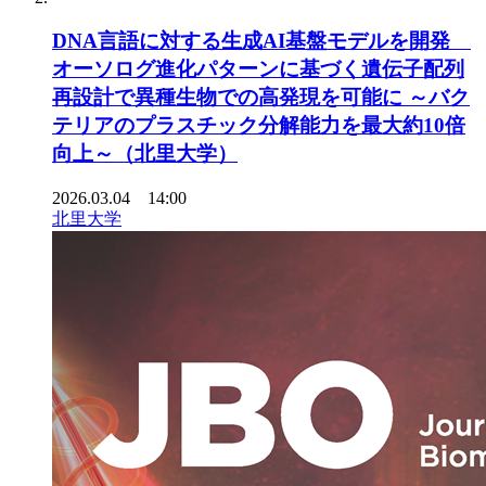
DNA言語に対する生成AI基盤モデルを開発
オーソログ進化パターンに基づく遺伝子配列
再設計で異種生物での高発現を可能に ～バク
テリアのプラスチック分解能力を最大約10倍
向上～（北里大学）
2026.03.04 14:00
北里大学