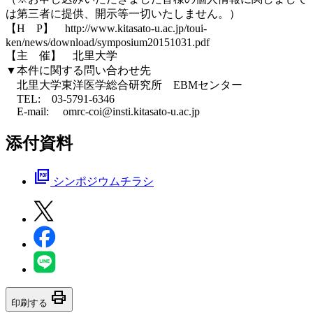
は第三者に提供、開示等一切いたしません。）
【H P】 http://www.kitasato-u.ac.jp/toui-
ken/news/download/symposium20151031.pdf
【主 催】 北里大学
▼本件に関する問い合わせ先
北里大学東洋医学総合研究所 EBMセンター
TEL: 03-5791-6346
E-mail: omrc-coi@insti.kitasato-u.ac.jp
添付資料
picture_as_pdf
シンポジウムチラシ
print
印刷する