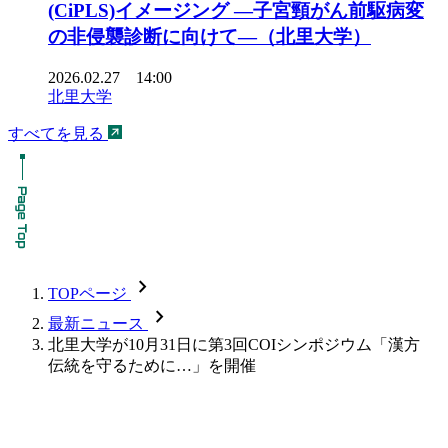
(CiPLS)イメージング ―子宮頸がん前駆病変
の非侵襲診断に向けて―（北里大学）
2026.02.27 14:00
北里大学
すべてを見る
chevron_forward
TOPページ
chevron_forward
最新ニュース
北里大学が10月31日に第3回COIシンポジウム「漢方
伝統を守るために…」を開催