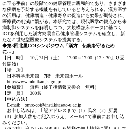
に至る手前）の段階での健康管理に親和的であり、さまざま
な疾病を予防する機能を有していると考えられる。漢方医学
の活用は、健康増進・健康寿命の促進にも効果が期待され、
医療費の削減に繋がる。本研究では、現代医学の観点から未
病制御システムを解明しつつ、大規模臨床データに基づく
ICTを利用した漢方簡易自己健康管理システムを確立し、新
たな21世紀型医療システムを提案する。
◆第3回北里COIシンポジウム「漢方 伝統を守るため
に…」
【日 時】 10月31日（土） 13:00～17:00（12：30より受
付開始）
【場 所】
日本科学未来館 7階 未来館ホール
http://www.miraikan.jst.go.jp/
【参加費】 無料（終了後情報交換会 無料）
【定 員】 300名
【申込方法】
E-mail: omrc-coi@insti.kitasato-u.ac.jp
お申し込みは、上記アドレスまで（1）氏名（2）所属
（3）参加人数をご記入のうえ、メールにて事前にお申し込
みください。
（※お申し込みいただきました皆様の個人情報に関しまして