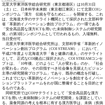
北里大学東洋医学総合研究所（東京都港区）は10月31日
（土）に、日本科学未来館（東京都江東区）にて北里COIシ
ンポジウム「漢方 伝統を守るために…」を開催する。これ
は、北海道大学のサテライト機関として採択された文部科学
省「革新的イノベーション創出プログラム」の一環である
「安全高品質な漢方ICTを用いた未病制御システムの研究開
発」の第3回シンポジウムとして行われるもの。入場無料。
当日受付可。
北里大学東洋医学総合研究所は、文部科学省「革新的イノ
ベーション創出プログラム（COI STREAM）」 において、
平成27年度より北海道大学「食と健康の達人」のサテライト
として、正式なCOI拠点に採択された。COI STREAMコンセ
プトは、「10年後、どのように『人が変わる』のか、『社会
が変わる』のか、その目指すべき社会像を見据えたビジョン
主導の研究開発プログラム」であり、既存の概念を打破し、
これまでにない革新的なイノベーションを創出するイノベー
ションプラットフォームをわが国に整備することを目的とす
るものである。
同研究所ではCOIサテライトとして「安全高品質な漢方
ICTを用いた未病制御システムの研究開発」を課題としてい
る。薬食同源の考えを根本に有する漢方医学は、未病（疾病