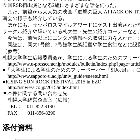
今回RSR初出演となる2組にさまざまな話を伺った。
また、前篇から大人気の映画『進撃の巨人 ATTACK ON 
写会の様子も紹介している。
ほかにも、サッポロスマイルアワードにゲスト出演された札幌
サークル紹介や輝いている札大生・先生の紹介コーナーなど
今号は、前号以上にエンタメ情報への取材に力を入れた。限
同誌は、同大1号館、2号館学生談話室や学生食堂などに設置
（参考）
札幌大学学生広報委員会が、学生による学生のためのフリーペーパ
http://www.u-presscenter.jp/modules/bulletin/index.php?page=arti
●「大学生による学生のためのフリーペーパー『SUeets!』
http://www.sapporo-u.ac.jp/univ_guide/sueets.html
●RISING SUN ROCK FESTIVAL 2015 in EZO
http://rsr.wess.co.jp/2015/index.html
▼本件に関する問い合わせ先
札幌大学経営企画室（広報）
TEL： 011-852-9190
FAX： 011-856-8290
添付資料