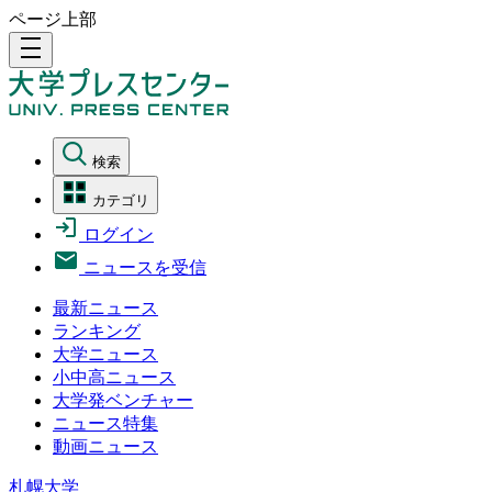
ページ上部
density_medium
検索
カテゴリ
ログイン
ニュースを受信
最新ニュース
ランキング
大学ニュース
小中高ニュース
大学発ベンチャー
ニュース特集
動画ニュース
札幌大学