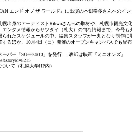
TITAN エンド オブ ザ ワールド』に出演の本郷奏多さんへ
出身のアーティストRihwaさんへの取材や、札幌市観光文
、エンタメ情報からサツダイ（札大）の旬な情報まで、今号も
られたスケジュールの中、編集スタッフが一丸となり制作に
するほか、10月4日（日）開催のオープンキャンパスでも配
ー「SUeets!#10」を発行 — 表紙は映画『ミニオンズ』
cle&storyid=8215
」について（札幌大学HP内）