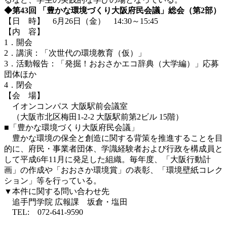
◆第43回 「豊かな環境づくり大阪府民会議」総会（第2部）
【日 時】 6月26日（金） 14:30～15:45
【内 容】
1．開会
2．講演：「次世代の環境教育（仮）」
3．活動報告：「発掘！おおさかエコ辞典（大学編）」応募
団体ほか
4．閉会
【会 場】
イオンコンパス 大阪駅前会議室
（大阪市北区梅田1-2-2 大阪駅前第2ビル 15階）
■「豊かな環境づくり大阪府民会議」
豊かな環境の保全と創造に関する背策を推進することを目
的に、府民・事業者団体、学識経験者および行政を構成員と
して平成6年11月に発足した組織。毎年度、「大阪行動計
画」の作成や「おおさか環境賞」の表彰、「環境壁紙コレク
ション」等を行っている。
▼本件に関する問い合わせ先
追手門学院 広報課 坂倉・塩田
TEL: 072-641-9590