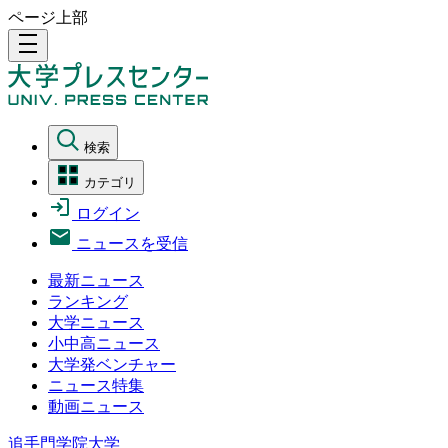
ページ上部
density_medium
検索
カテゴリ
ログイン
ニュースを受信
最新ニュース
ランキング
大学ニュース
小中高ニュース
大学発ベンチャー
ニュース特集
動画ニュース
追手門学院大学