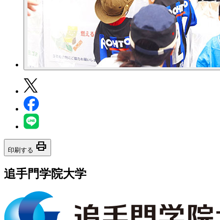
print
印刷する
追手門学院大学