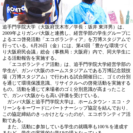
追手門学院大学（大阪府茨木市／学長：坂井 東洋男）は、
2009年よりガンバ大阪と連携し、経営学部の学生グループに
よるエコ啓発活動「エコボランティア」を万博スタジアムで
行っている。6月26日（金）には、第43回「豊かな環境づく
り大阪府民会議」総会（事務局：大阪府）内で、同大学生に
よる活動報告を実施する。
「エコボランティア活動」は、追手門学院大学経営学部の
学生が、ガンバ大阪のホームスタジアムである万博記念競技
場（万博スタジアム）で行われる試合開催日に、ゴミの分別
を通じて環境保護意識、リサイクルへの啓発活動を実施する
もの。活動を通じて来場者のゴミ分別意識が高まったこと
で、ガンバ大阪からも高い評価を受けている。
ガンバ大阪と追手門学院大学は、ホームタウン・エコ・ク
リーンをキーワードにパートナーシップ協定を結んでおり、
この協定締結のきっかけとなったのが、エコボランティア活
動である。
また、活動に参加している学生の就職率も100％を達成す
るなど、学生の実践的な学びの場となっている。