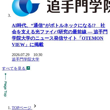
AI時代、“通信”がボトルネックになる!? 社
会を支える光ファイバ研究の最前線 ― 追手門
学院大学のニュース発信サイト「OTEMON
VIEW」に掲載
2026.07.29 10:30
追手門学院大学
すべてを見る
chevron_forward
TOPページ