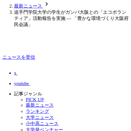
chevron_forward
最新ニュース
追手門学院大学の学生がガンバ大阪との「エコボラン
ティア」活動報告を実施 — 「豊かな環境づくり大阪府
民会議」
ニュースを受信
x
youtube
記事ジャンル
PICK UP
最新ニュース
ランキング
大学ニュース
小中高ニュース
大学発ベンチャー