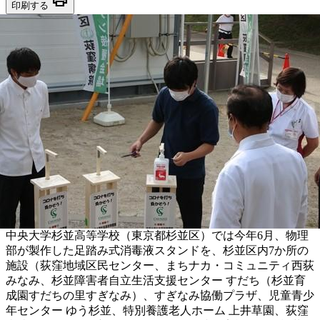
印刷する
中央大学杉並高等学校（東京都杉並区）では今年6月、物理
部が製作した足踏み式消毒液スタンドを、杉並区内7か所の
施設（荻窪地域区民センター、まちナカ・コミュニティ西荻
みなみ、杉並障害者自立生活支援センター すだち（杉並育
成園すだちの里すぎなみ）、すぎなみ協働プラザ、児童青少
年センター ゆう杉並、特別養護老人ホーム 上井草園、荻窪