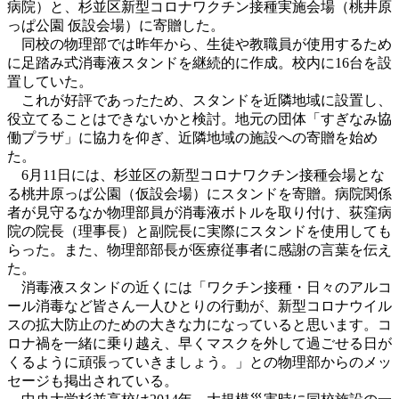
病院）と、杉並区新型コロナワクチン接種実施会場（桃井原
っぱ公園 仮設会場）に寄贈した。
同校の物理部では昨年から、生徒や教職員が使用するため
に足踏み式消毒液スタンドを継続的に作成。校内に16台を設
置していた。
これが好評であったため、スタンドを近隣地域に設置し、
役立てることはできないかと検討。地元の団体「すぎなみ協
働プラザ」に協力を仰ぎ、近隣地域の施設への寄贈を始め
た。
6月11日には、杉並区の新型コロナワクチン接種会場とな
る桃井原っぱ公園（仮設会場）にスタンドを寄贈。病院関係
者が見守るなか物理部員が消毒液ボトルを取り付け、荻窪病
院の院長（理事長）と副院長に実際にスタンドを使用しても
らった。また、物理部部長が医療従事者に感謝の言葉を伝え
た。
消毒液スタンドの近くには「ワクチン接種・日々のアルコ
ール消毒など皆さん一人ひとりの行動が、新型コロナウイル
スの拡大防止のための大きな力になっていると思います。コ
ロナ禍を一緒に乗り越え、早くマスクを外して過ごせる日が
くるように頑張っていきましょう。」との物理部からのメッ
セージも掲出されている。