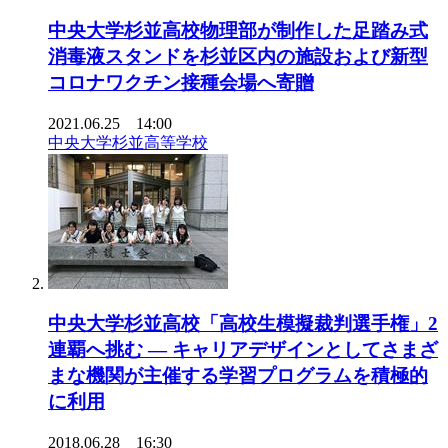
中央大学杉並高校物理部が制作した足踏み式
消毒液スタンドを杉並区内の施設および新型
コロナワクチン接種会場へ寄贈
2021.06.25 14:00
中央大学杉並高等学校
中央大学杉並高校「高校生模擬裁判選手権」2
連覇へ挑む — キャリアデザインとしてさまざ
まな機関が主催する学習プログラムを積極的
に利用
2018.06.28 16:30