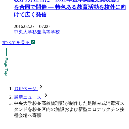
を合同で開催 — 特色ある教育活動を校外に向
けて広く発信
2016.02.27 07:00
中央大学杉並高等学校
すべてを見る
chevron_forward
TOPページ
chevron_forward
最新ニュース
中央大学杉並高校物理部が制作した足踏み式消毒液ス
タンドを杉並区内の施設および新型コロナワクチン接
種会場へ寄贈