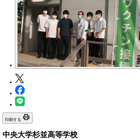
print
印刷する
中央大学杉並高等学校