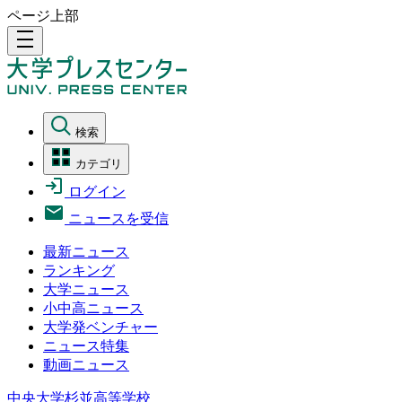
ページ上部
density_medium
検索
カテゴリ
ログイン
ニュースを受信
最新ニュース
ランキング
大学ニュース
小中高ニュース
大学発ベンチャー
ニュース特集
動画ニュース
中央大学杉並高等学校