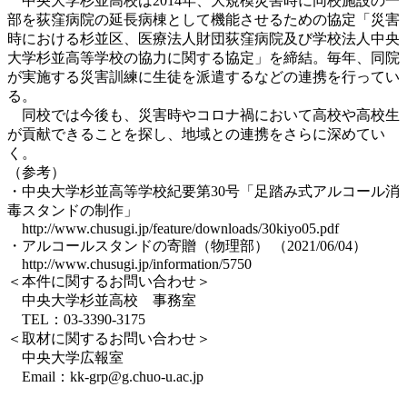
中央大学杉並高校は2014年、大規模災害時に同校施設の一
部を荻窪病院の延長病棟として機能させるための協定「災害
時における杉並区、医療法人財団荻窪病院及び学校法人中央
大学杉並高等学校の協力に関する協定」を締結。毎年、同院
が実施する災害訓練に生徒を派遣するなどの連携を行ってい
る。
同校では今後も、災害時やコロナ禍において高校や高校生
が貢献できることを探し、地域との連携をさらに深めてい
く。
（参考）
・中央大学杉並高等学校紀要第30号「足踏み式アルコール消
毒スタンドの制作」
http://www.chusugi.jp/feature/downloads/30kiyo05.pdf
・アルコールスタンドの寄贈（物理部） （2021/06/04）
http://www.chusugi.jp/information/5750
＜本件に関するお問い合わせ＞
中央大学杉並高校 事務室
TEL：03-3390-3175
＜取材に関するお問い合わせ＞
中央大学広報室
Email：kk-grp@g.chuo-u.ac.jp