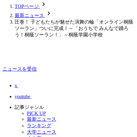
chevron_forward
TOPページ
chevron_forward
最新ニュース
圧巻！ 子どもたちが魅せた演舞の輪「オンライン桐蔭
ソーラン」ついに完成！～「おうちで みんなで踊ろ
う！桐蔭ソーラン！」～桐蔭学園小学校
ニュースを受信
x
youtube
記事ジャンル
PICK UP
最新ニュース
ランキング
大学ニュース