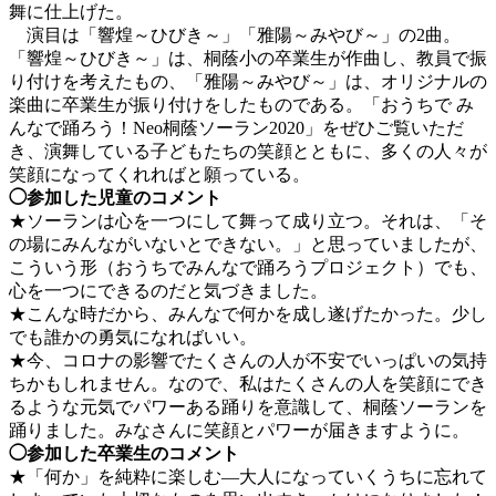
舞に仕上げた。
演目は「響煌～ひびき～」「雅陽～みやび～」の2曲。
「響煌～ひびき～」は、桐蔭小の卒業生が作曲し、教員で振
り付けを考えたもの、「雅陽～みやび～」は、オリジナルの
楽曲に卒業生が振り付けをしたものである。「おうちで み
んなで踊ろう！Neo桐蔭ソーラン2020」をぜひご覧いただ
き、演舞している子どもたちの笑顔とともに、多くの人々が
笑顔になってくれればと願っている。
◯参加した児童のコメント
★ソーランは心を一つにして舞って成り立つ。それは、「そ
の場にみんながいないとできない。」と思っていましたが、
こういう形（おうちでみんなで踊ろうプロジェクト）でも、
心を一つにできるのだと気づきました。
★こんな時だから、みんなで何かを成し遂げたかった。少し
でも誰かの勇気になればいい。
★今、コロナの影響でたくさんの人が不安でいっぱいの気持
ちかもしれません。なので、私はたくさんの人を笑顔にでき
るような元気でパワーある踊りを意識して、桐蔭ソーランを
踊りました。みなさんに笑顔とパワーが届きますように。
◯参加した卒業生のコメント
★「何か」を純粋に楽しむ―大人になっていくうちに忘れて