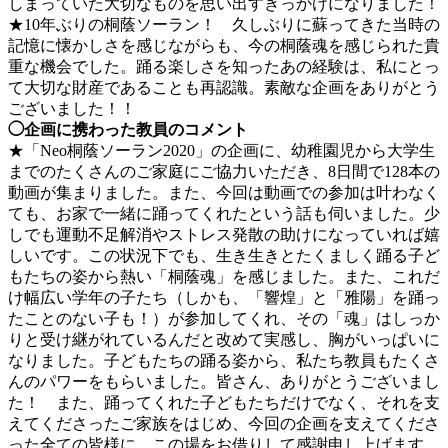
しまっていた大切なものを思い出すきっかけになりました！
★10年ぶりの桐蔭ソーラン！ 久しぶりに蘇ってきた当時の
記憶に懐かしさを感じながらも、今の桐蔭魂を感じられた貴
重な機会でした。踊る楽しさを知ったあの経験は、私にとっ
て大切な財産であることも再認識。素敵な企画をありがとう
ございました！！
◯企画に携わった教員のコメント
★「Neo桐蔭ソーラン2020」の企画に、幼稚園児から大学生
までのたくさんのご家庭にご協力いただき、8日間で128本の
動画が集まりました。また、今回は動画での参加は叶わなく
ても、お家で一緒に踊ってくれたという話も伺いました。少
しでも運動不足解消やストレス発散の助けになっていれば嬉
しいです。この状況下でも、生き生きとたくましく踊る子ど
もたちの姿から熱い「桐蔭魂」を感じました。また、これだ
け幅広い学年の子たち（しかも、「響煌」と「雅陽」を踊っ
たことのない子も！）が参加してくれ、その「魂」はしっか
りと受け継がれているんだと改めて実感し、胸がいっぱいに
なりました。子どもたちの踊る姿から、私たち教員もたくさ
んのパワーをもらいました。皆さん、ありがとうございまし
た！ また、踊ってくれた子どもたちだけでなく、それを支
えてくださったご家族をはじめ、今回の企画を支えてくださ
った全ての皆様に、この場をお借りして感謝申し上げます。