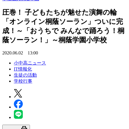
圧巻！ 子どもたちが魅せた演舞の輪
「オンライン桐蔭ソーラン」ついに完
成！～「おうちで みんなで踊ろう！桐
蔭ソーラン！」～桐蔭学園小学校
2020.06.02 13:00
小中高ニュース
IT情報化
生徒の活動
学校行事
print