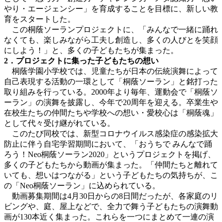
やり・エージェンシー」を育成することを目標に、新しい教
育をスタートした。
この桐蔭ソーランプロジェクトに、「みんなで一緒に踊れ
なくても、楽しみながら工夫し創造し、多くの人びとを笑顔
にしよう！」と、多くの子どもたちが集まった。
2．プロジェクトに集った子どもたちの想い
桐蔭学園小学校では、児童たちが日本の伝統演舞によって
自己表現する活動の一環として「桐蔭ソーラン」と銘打った
取り組みを行っている。2000年より毎年、運動会で「桐蔭ソ
ーラン」の演舞を披露し、今年で20周年を迎える。卒業生や
在校生たちの仲間たちや学校への想い・愛校心は「桐蔭魂」
として代々受け継がれている。
このたび同校では、新型コロナウイルス感染症の感染拡大
防止に伴う自宅学習期間において、「おうちで みんなで踊
ろう！Neo桐蔭ソーラン2020」というプロジェクトを掲げ、
多くの子どもたちから動画が集まった。「仲間たちと離れて
いても、想いはつながる」という子どもたちの気持ちが、こ
の「Neo桐蔭ソーラン」に込められている。
動画募集期間は4月30日からの8日間だったが、各家庭のリ
ビングや、庭、屋上などで、全力で舞う子どもたちの演舞動
画が130本近く集まった。これらを一つにまとめて一連の演