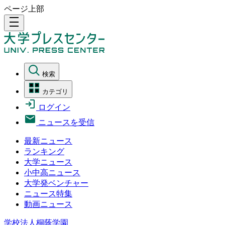
ページ上部
density_medium
検索
カテゴリ
ログイン
ニュースを受信
最新ニュース
ランキング
大学ニュース
小中高ニュース
大学発ベンチャー
ニュース特集
動画ニュース
学校法人桐蔭学園