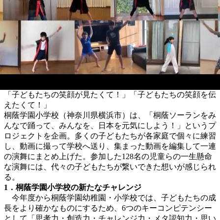
「子どもたちの笑顔が見たくて！」「子どもたちの笑顔を伝
えたくて！」
桐蔭学園小学校（神奈川県横浜市）は、「桐蔭ソーランをみ
んなで踊って、みんなを、日本を元気にしよう！」というプ
ロジェクトを企画。多くの子どもたちが各家庭で個々に練習
し、動画に撮って学校へ送り、集まった動画を編集して一連
の演舞にまとめ上げた。参加した128名の児童らの一生懸命
な演舞には、代々の子どもたちが繋いできた想いが感じられ
る。
1．桐蔭学園小学校の新たなチャレンジ
今年度から桐蔭学園幼稚園・小学校では、子どもたちの成
長をより確かなものにするため、6つのキーコンピテンシー
として「思考力・創造力・チャレンジ力・メタ認知力・思い