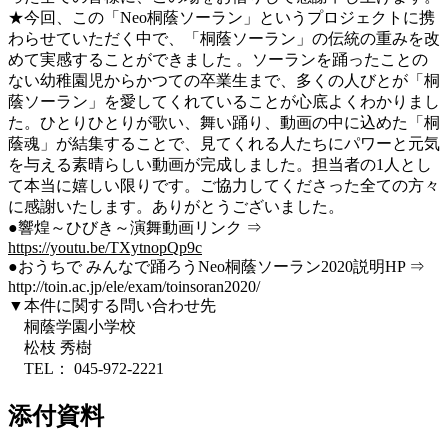
★今回、この「Neo桐蔭ソーラン」というプロジェクトに携
わらせていただく中で、「桐蔭ソーラン」の伝統の重みを改
めて実感することができました 。ソーランを踊ったことの
ない幼稚園児からかつての卒業生まで、多くの人びとが「桐
蔭ソーラン」を愛してくれていることが心底よくわかりまし
た。ひとりひとりが歌い、舞い踊り、動画の中に込めた「桐
蔭魂」が結集することで、見てくれる人たちにパワーと元気
を与える素晴らしい動画が完成しました。担当者の1人とし
て本当に嬉しい限りです。ご協力してくださった全ての方々
に感謝いたします。ありがとうございました。
●響煌～ひびき～演舞動画リンク ⇒
https://youtu.be/TXytnopQp9c
●おうちで みんなで踊ろうNeo桐蔭ソーラン2020説明HP ⇒
http://toin.ac.jp/ele/exam/toinsoran2020/
▼本件に関する問い合わせ先
桐蔭学園小学校
松枝 秀樹
TEL： 045-972-2221
添付資料