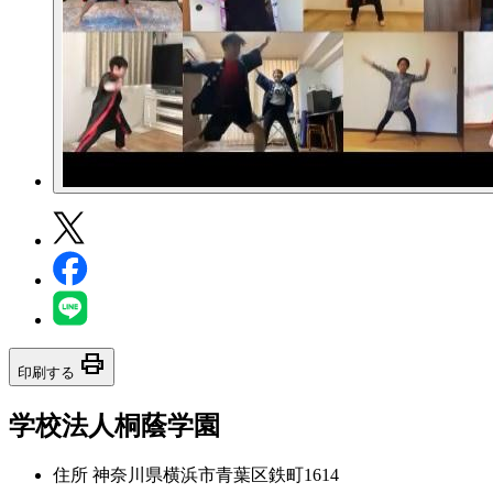
print
印刷する
学校法人桐蔭学園
住所
神奈川県横浜市青葉区鉄町1614